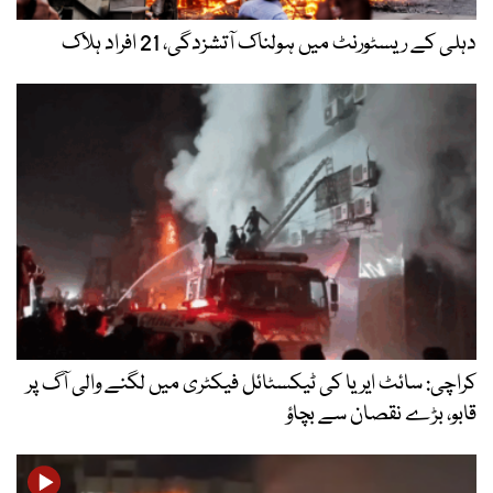
دہلی کے ریسٹورنٹ میں ہولناک آتشزدگی، 21 افراد ہلاک
کراچی: سائٹ ایریا کی ٹیکسٹائل فیکٹری میں لگنے والی آگ پر
قابو، بڑے نقصان سے بچاؤ