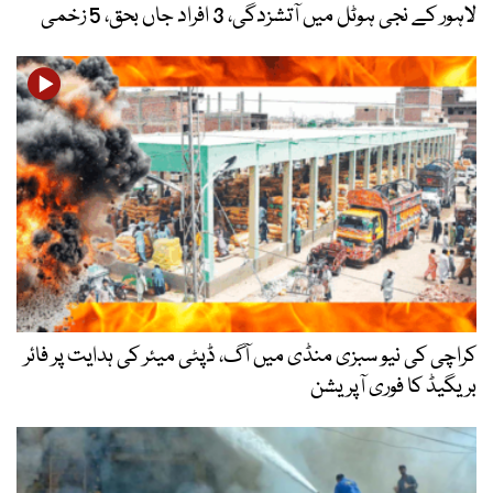
لاہور کے نجی ہوٹل میں آتشزدگی، 3 افراد جاں بحق، 5 زخمی
کراچی کی نیو سبزی منڈی میں آگ، ڈپٹی میئر کی ہدایت پر فائر
بریگیڈ کا فوری آپریشن