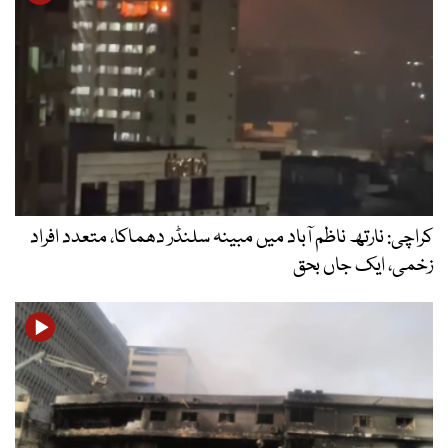
کراچی: نارتھ ناظم آباد میں مبینہ سلنڈر دھماکا، متعدد افراد
زخمی، ایک جاں بحق