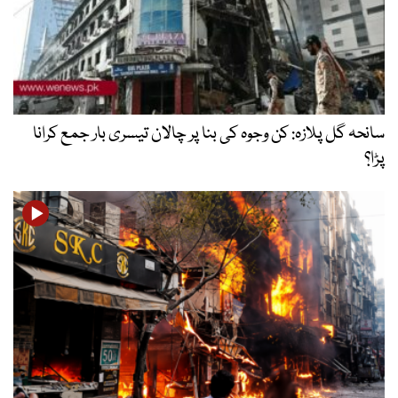
سانحہ گل پلازہ: کن وجوہ کی بنا پر چالان تیسری بار جمع کرانا
پڑا؟