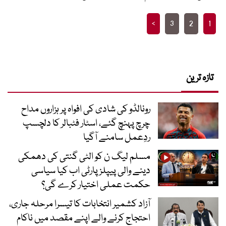
Posts
>
3
2
1
pagination
تازہ ترین
رونالڈو کی شادی کی افواہ پر ہزاروں مداح
چرچ پہنچ گئے، اسٹار فٹبالر کا دلچسپ
ردِعمل سامنے آگیا
مسلم لیگ ن کو الٹی گنتی کی دھمکی
دینے والی پیپلز پارٹی اب کیا سیاسی
حکمت عملی اختیار کرے گی؟
آزاد کشمیر انتخابات کا تیسرا مرحلہ جاری،
احتجاج کرنے والے اپنے مقصد میں ناکام