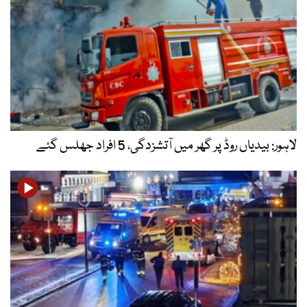
لاہور: بیدیاں روڈ پر گھر میں آتشزدگی، 5 افراد جھلس گئے