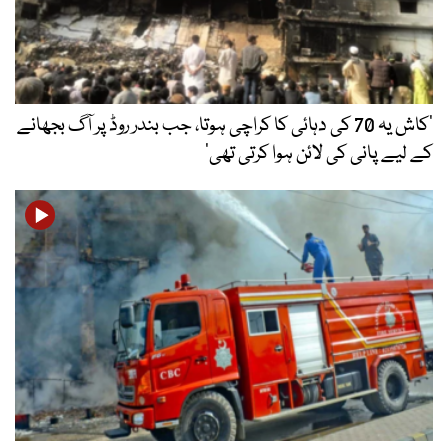
’کاش یہ 70 کی دہائی کا کراچی ہوتا، جب بندر روڈ پر آگ بجھانے
کے لیے پانی کی لائن ہوا کرتی تھی‘