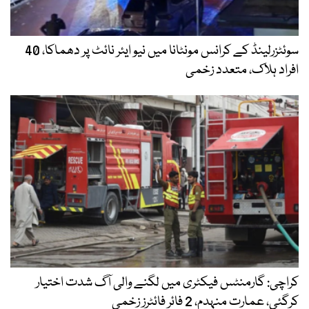
سوئٹزرلینڈ کے کرانس مونٹانا میں نیو ایئر نائٹ پر دھماکا، 40
افراد ہلاک، متعدد زخمی
کراچی: گارمنٹس فیکٹری میں لگنے والی آگ شدت اختیار
کرگئی، عمارت منہدم، 2 فائر فائٹرز زخمی