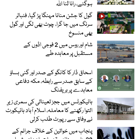
ہوگئے، رانا ثنا اللہ
گول کا جشن منانا مہنگا پڑ گیا، فٹبالر
سرنگ میں جا گرا، چوٹ بھی لگی اور گول
بھی منسوخ
شام اور روس میں 2 فوجی اڈوں کے
مستقبل پر معاہدہ طے
اسحاق ڈار کا کانگو کے صدر اور گنی بساؤ
کے سابق صدر سے رابطہ، مکہ دفاعی
معاہدے پر بریفنگ
ہائیکورٹس میں ججز تعیناتی کی سمری زیرِ
التوا رکھنے کا معاملہ، اسلام آباد ہائیکورٹ
نے وفاق سے رپورٹ طلب کرلی
پنجاب میں خواتین کے خلاف جرائم کے