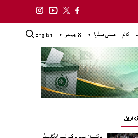
کالم
ملٹی میڈیا
X چینلز
English
زہ ترین
پاکستان سیریز کے لیے انگلینڈ