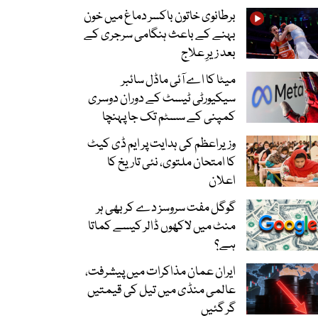
برطانوی خاتون باکسر دماغ میں خون
بہنے کے باعث ہنگامی سرجری کے
بعد زیرِ علاج
میٹا کا اے آئی ماڈل سائبر
سیکیورٹی ٹیسٹ کے دوران دوسری
کمپنی کے سسٹم تک جا پہنچا
وزیراعظم کی ہدایت پر ایم ڈی کیٹ
کا امتحان ملتوی، نئی تاریخ کا
اعلان
گوگل مفت سروسز دے کر بھی ہر
منٹ میں لاکھوں ڈالر کیسے کماتا
ہے؟
ایران عمان مذاکرات میں پیشرفت،
عالمی منڈی میں تیل کی قیمتیں
گر گئیں