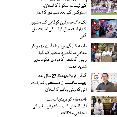
کے ٹیسٹ اسکواڈ کا اعلان،
اسٹوکس کے بعد نئے دور کا آغاز
ٹک ٹاک صارفین کو ڈزنی کے مشہور
کردار استعمال کرنے کی اجازت مل
گئی
طلبہ کے گھروں پر غنڈے بھیج کر
معافی مانگنے پر مجبور کیا گیا،
راہول گاندھی کا مودی حکومت پر
شدید حملہ
گوگل کو بڑا جھٹکا، 27 سال بعد
چیف سائنسدان مستعفی، نئی اے
آئی کمپنی بنانے کا اعلان
قائم مقام گورنر پنجاب سے
آذربائیجان کے سبکدوش سفیر کی
الوداعی ملاقات