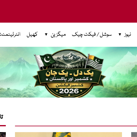
نیوز
سوشل / فیکٹ چیک
میگزین
کھیل
انٹرٹینمنٹ
تا