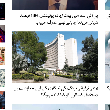
ی
پی آئی اے میں بہت زیادہ پوٹینشل، 100 فیصد
شیئرز خریدنا چاہتے تھے: عارف حبیب
؟
زرعی ترقیاتی بینک کی نجکاری کے لیے معاہدے پر
دستخط، کسانوں کو کیا فائدہ ہوگا؟