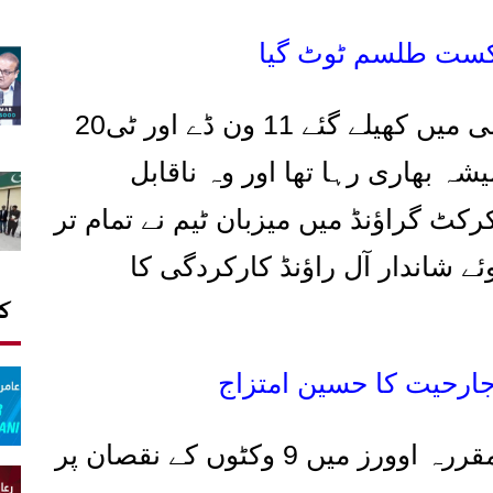
شکست طلسم ٹوٹ گیا
ضی میں کھیلے گئے
11
ون ڈے اور ٹی
20
شہ بھاری رہا تھا اور وہ ناقابل
 گراؤنڈ میں میزبان ٹیم نے تمام تر
ے شاندار آل راؤنڈ کارکردگی کا
کا
جارحیت کا حسین امتزاج
 مقررہ اوورز میں
9
وکٹوں کے نقصان پر