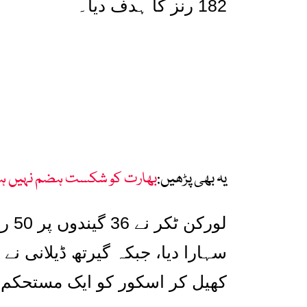
182
رنز کا ہدف دیا۔
یہ بھی پڑھیں:
بھارت کو شکست ہضم نہیں ہورہی
لورکن ٹکر نے
36
گیندوں پر
50
رن
سہارا دیا، جبکہ گیرتھ ڈیلانی نے
کھیل کر اسکور کو ایک مستحکم 