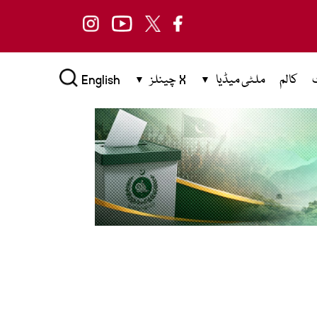
کالم
ملٹی میڈیا
X چینلز
English