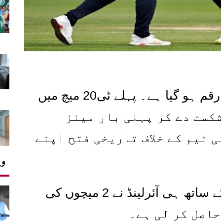
رقم ہو گیا ہے۔ پہلے ٹی
20
میچ میں
کست دے کر پہلی بار مینز
 ٹیم کے خلاف تاریخی فتح اپنے
وی
ساتھ ہی آئرلینڈ نے
2
میچوں کی
حاصل کر لی ہے۔