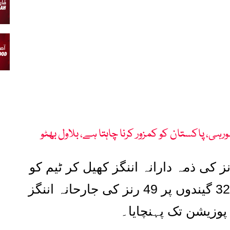
، پاکستان کو کمزور کرنا چاہتا ہے، بلاول بھٹو
ز کی ذمہ دارانہ اننگز کھیل کر ٹیم کو
32
گیندوں پر
49
رنز کی جارحانہ اننگز
پوزیشن تک پہنچایا۔