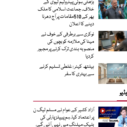
بڑھتی ہوئی پیٹرولیم لیوی کے
خلاف، جماعت اسلامی کا ملک
بھر کے 510مقامات پر آج دھرنا
دینے کا اعلان
نوکری سے برطرفی کے خوف نے
میٹا کی ملازمہ کو بچوں کی
منصوبہ بندی ترک کرنے پر مجبور
کردیا
ہیلتھ کیئر : غلطی تسلیم کرنے
سے بہتری کا سفر
ڈیو
آزاد کشیر کے عوام نے مسلم لیگ ن
پر اعتماد کیا، ہم پیپلز پارٹی کی
بلیک میلنگ میں نہیں آئیں گے،