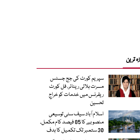
زہ ترین
سپریم کورٹ کی جج جسٹس
مسرت ہلالی ریٹائر، فل کورٹ
ریفرنس میں خدمات کو خراجِ
تحسین
اسلام آباد سیف سٹی توسیعی
منصوبے کا 85 فیصد کام مکمل،
30 ستمبر تک تکمیل کا ہدف