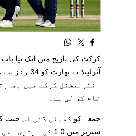
کرکٹ کی تاریخ میں ایک نیا باب 
آئرلینڈ نے بھارت کو
34
رنز سے ش
انٹرنیشنل کرکٹ میں بھارتی
نام کر لی ہے۔
جمعہ کو
کھی
لی گئی
اس
جیت کے 
سیریز میں
0-1
کی برتری بھی 