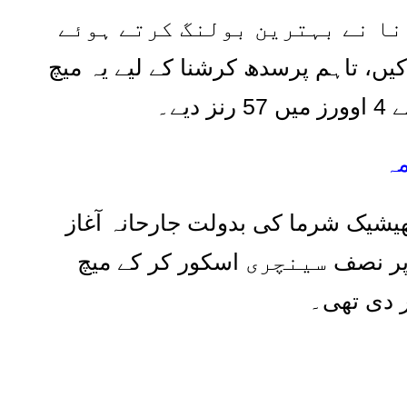
نا نے بہترین بولنگ کرتے ہوئے
یں، تاہم پرسدھ کرشنا کے لیے یہ میچ
نے
4
اوورز میں
57
رنز دیے۔
مہ
یشیک شرما کی بدولت جارحانہ آغاز
پر نصف
س
ی
نچری
اسکور کر کے میچ
 دی تھی۔