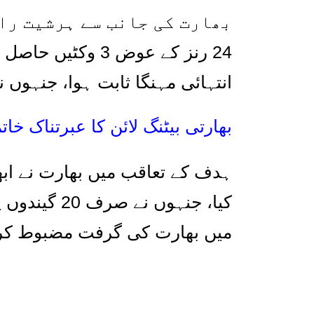
بھارت کی جانب سے ہرشیت را
24
رنز کے عوض
3
وکٹیں حاصل ک
انتہائی مہنگا ثابت ہوا، جنہوں 
بھارتی بیٹنگ لائن کا عبرتناک خات
ہدف کے تعاقب میں بھارت نے ابھ
کیا، جنہوں نے صرف
20
گیندوں 
میں بھارت کی گرفت مضبوط کر