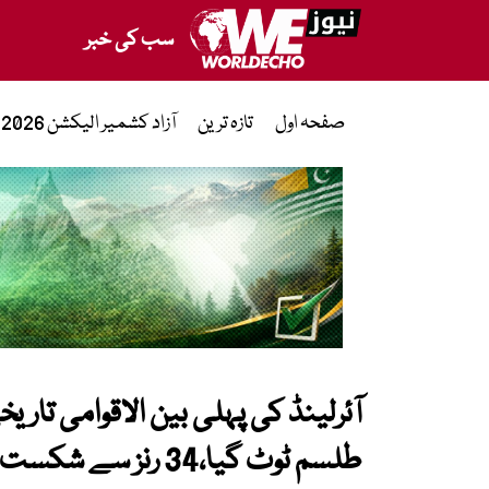
سب کی خبر
صفحہ اول
تازہ ترین
آزاد کشمیر الیکشن 2026
آئرلینڈ کی پہلی بین الاقوامی تاری
طلسم ٹوٹ گیا،34 رنز سے شکست