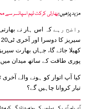
مزید پڑھیں:
بھارتی کرکٹ ٹیم اسپانسر سے 
واضح رہے
کہ اس ہار نے بھارتی 
سیریز کا دوسرا اور آخری ٹی
20
کھیلا جائے گا، جہاں بھارت سیری
پوری طاقت کے ساتھ میدان میں ا
کیا آپ اتوار کو ہونے والے آخری 
تیار کروانا چاہیں گے؟
آپ اور آپ کے پیاروں کی روزمرہ زندگی کو 