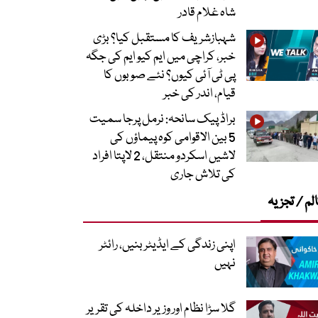
شاہ غلام قادر
شہبازشریف کا مستقبل کیا؟ بڑی
خبر، کراچی میں ایم کیو ایم کی جگہ
پی ٹی آئی کیوں؟ نئے صوبوں کا
قیام، اندر کی خبر
براڈ پیک سانحہ: نرمل پرجا سمیت
5 بین الاقوامی کوہ پیماؤں کی
لاشیں اسکردو منتقل، 2 لاپتا افراد
کی تلاش جاری
لم / تجزیہ
اپنی زندگی کے ایڈیٹر بنیں، رائٹر
نہیں
گلا سڑا نظام اور وزیر داخلہ کی تقریر