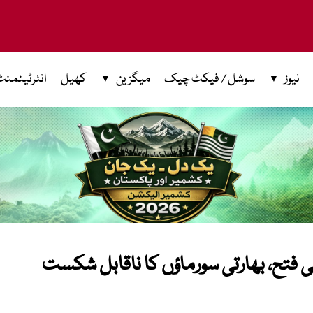
نیوز
سوشل / فیکٹ چیک
میگزین
کھیل
انٹرٹینمنٹ
خی فتح، بھارتی سورماؤں کا ناقابل شکست