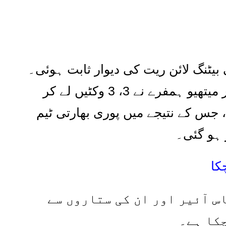
بیٹنگ لائن ریت کی دیوار ثابت ہوئی۔
ور میتھیو ہمفرے نے
3
،
3
وکٹیں لے کر
 جس کے نتیجے میں پوری بھارتی ٹیم
 ہو گئی۔
کا
س آئیر اور ان کی ستاروں سے
چکا ہے۔