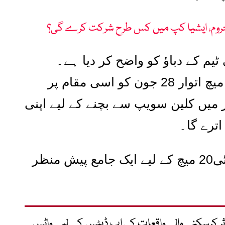
محروم، ایشیا کپ میں کس طرح شرکت کرے گی؟
ٹیم کے دباؤ کو واضح کر دیا ہے۔
میچ اتوار
28
جون کو اسی مقام پر
ز میں کلین سویپ سے بچنے کے لیے اپنی
ترے گا۔
ٹی
20
میچ کے لیے ایک جامع پیش منظر
متاثر کرسکنے والے واقعات کی اپ ڈیٹس کے لیے واٹس