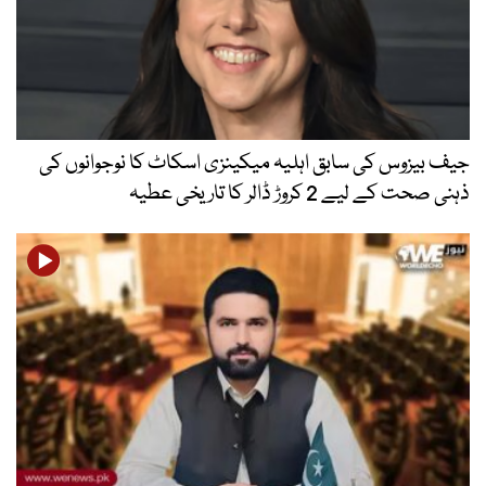
جیف بیزوس کی سابق اہلیہ میکینزی اسکاٹ کا نوجوانوں کی
ذہنی صحت کے لیے 2 کروڑ ڈالر کا تاریخی عطیہ