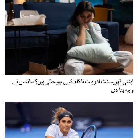
اینٹی ڈپریسنٹ ادویات ناکام کیوں ہو جاتی ہیں؟ سائنس نے
وجہ بتا دی