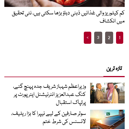
کم کیلوریز والی غذائیں ذہنی دباؤ بڑھا سکتی ہیں، نئی تحقیق
میں انکشاف
Posts
>
3
2
1
pagination
تازہ ترین
وزیراعظم شہباز شریف جدہ پہنچ گئے،
کنگ عبدالعزیز انٹرنیشنل ایئر پورٹ پر
پرتپاک استقبال
سولر صارفین کے لیے نیپرا کا بڑا ریلیف،
لائسنس کی شرط ختم