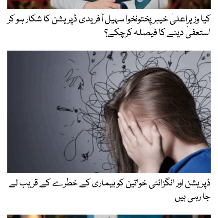
کیا وزیراعلیٰ خیبرپختونخوا سہیل آفریدی ڈپریشن کا شکار ہو کر
استعفیٰ دینے کا فیصلہ کرچکے؟
ڈپریشن اور انگزائٹی خواتین کو بیماری کے خطرے کے قریب لے
جا رہی ہیں