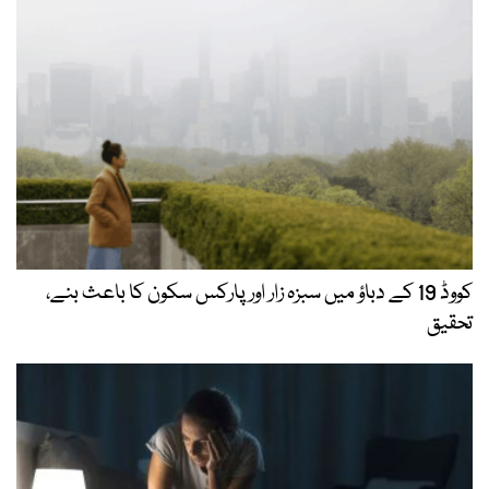
کووڈ 19 کے دباؤ میں سبزہ زار اور پارکس سکون کا باعث بنے،
تحقیق