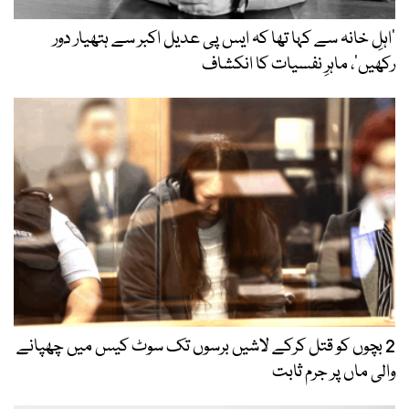
’اہلِ خانہ سے کہا تھا کہ ایس پی عدیل اکبر سے ہتھیار دور
رکھیں‘، ماہرِ نفسیات کا انکشاف
2 بچوں کو قتل کرکے لاشیں برسوں تک سوٹ کیس میں چھپانے
والی ماں پر جرم ثابت