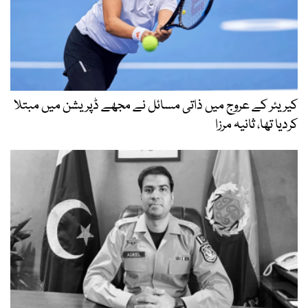
کیریئر کے عروج میں ذاتی مسائل نے مجھے ڈپریشن میں مبتلا
کردیا تھا، ثانیہ مرزا