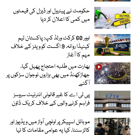
حکومت نے پیٹرول اور ڈیزل کی قیمتوں
میں کمی کا اعلان کر دیا
اوور 60 کرکٹ ورلڈ کپ: پاکستان ٹیم
کینیڈا روانہ، 9 اگست کو ویلز کے خلاف
مہم کا آغاز
بھارت میں طلبہ احتجاج پھیل گیا،
جھاڑکھنڈ میں بھی ہزاروں نوجوان سڑکوں پر
آگئے
پی ٹی اے کا غیر قانونی انٹرنیٹ سروسز
فراہم کرنے والوں کے خلاف کریک ڈاؤن
موبائل اسپیکر پر اونچی آواز میں ویڈیوز اور
کالز سننا، کیا یہ عوامی مقامات کا نیا