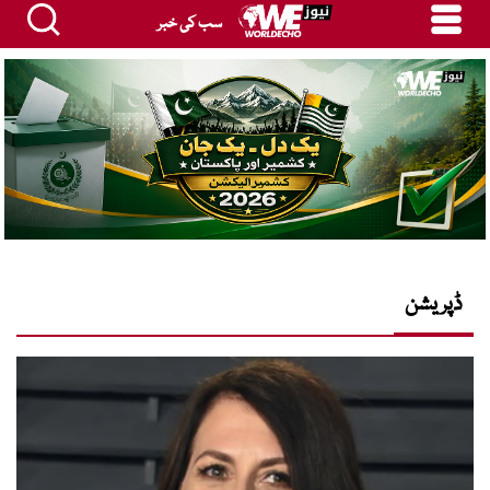
سب کی خبر
ڈپریشن