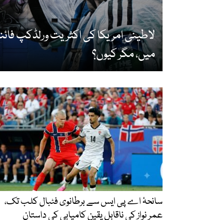
لاطینی امریکا کی اکثریت ورلڈکپ فائن
میں، مگر کیوں؟
سانحۂ اے پی ایس سے برطانوی فٹبال کلب تک،
عمر نواز کی ناقابلِ یقین کامیابی کی داستان