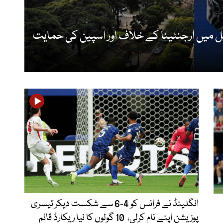
ل میں ارجنٹینا کے خلاف اور اسپین کی حمایت
انگلینڈ نے فرانس کو 4-6 سے شکست دیکر تیسری
پوزیشن اپنے نام کرلی، 10 گولوں کا نیا ریکارڈ قائم