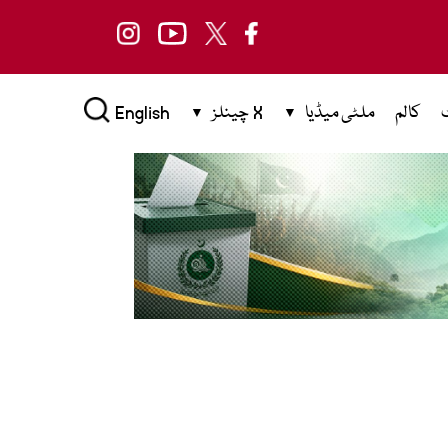
کالم
ملٹی میڈیا
X چینلز
English