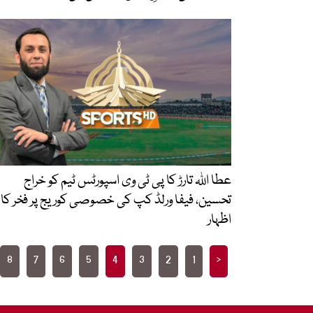
عطا اللہ تارڑ کا پی ٹی وی اسپورٹس ٹیم کو خراج
تحسین، فیفا ورلڈ کپ کی خصوصی کوریج پر فخر کا
اظہار
Posts
8
7
6
5
4
3
2
1
<
pagination