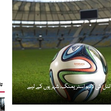
تا
ائنل کی لائیو اسٹریمنگ، شہریوں کے لیے