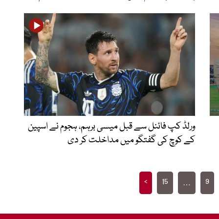
ورلڈ کپ فائنل سے قبل میسی برہم، ہجوم نے اسپین
کے کوچ کی گفتگو میں مداخلت کر دی
>
15
9
…