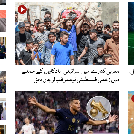
مغربی کنارے میں اسرائیلی آبادکاروں کے حملے
نل،
میں زخمی فلسطینی نوعمر فٹبالر جاں بحق