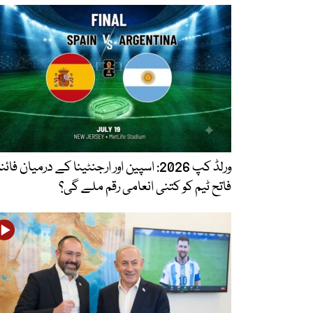
ورلڈ کپ 2026: اسپین اور ارجنٹینا کے درمیان فائ
فاتح ٹیم کو کتنی انعامی رقم ملے گی؟