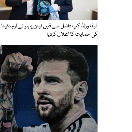
فیفا ورلڈ کپ فائنل سے قبل نیتن یاہو نے ارجنٹینا
کی حمایت کا اعلان کردیا