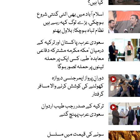
کیا ہیں؟
اسلام آباد میں بھی الٹی گنتی شروع
ہوچکی، بڑے لوگ کہہ رہے ہیں
نظام تباہ ہوچکا: بلاول بھٹو
سعودی عرب، پاکستان اور ترکیہ کے
درمیان ’مکہ مکرمہ مشترکہ دفاعی
معاہدہ‘ طے، کسی ایک پر حملہ
تینوں پر حملہ تصور ہوگا
دورانِ پرواز ایمرجنسی دروازہ
کھولنے کی کوشش کرنے والا مسافر
گرفتار
ترکیہ کے صدر رجب طیب اردوان
سعودی عرب پہنچ گئے
سونے کی قیمت میں مسلسل