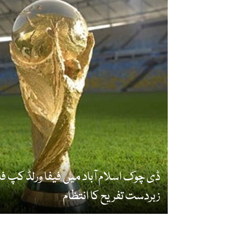
ڈی چوک اسلام آباد میں فیفا ورلڈ کپ ف
زبردست تفریح کا انتظام