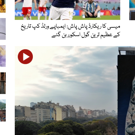
میسی کا ریکارڈ پاش پاش: ایمباپے ورلڈ کپ تاریخ
کے عظیم ترین گول اسکورر بن گئے