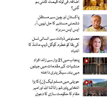
اضافہ، فی تولہ قیمت کتنی ہو
گئی؟
پاکستان اور چین سے مستقل
دشمنی مسئلے کا حل نہیں، آر
ایس ایس سربراہ
مصنوعی ذہانت سے انسانی نسل
کی بقا کو خطرہ، گوگل ڈیپ مائنڈ کا
انتباہ
پنجاب میں 21 ہزار سے زائد افراد
منشیات کے مقدمات میں جیلوں
میں بند، سیکریٹری داخلہ
حویلی میں مسلم لیگ (ن) کا بڑا
انتخابی پاور شو، رانا ثنا اللہ اور امیر
مقام کا حکومت سازی کا دعویٰ