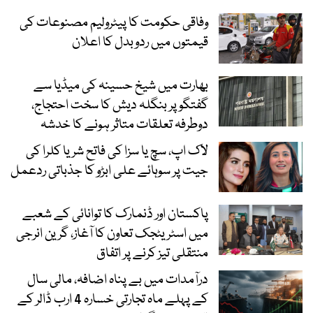
وفاقی حکومت کا پیٹرولیم مصنوعات کی
قیمتوں میں ردوبدل کا اعلان
بھارت میں شیخ حسینہ کی میڈیا سے
گفتگو پر بنگلہ دیش کا سخت احتجاج،
دوطرفہ تعلقات متاثر ہونے کا خدشہ
لاک اپ، سچ یا سزا کی فاتح شریا کلرا کی
جیت پر سوہائے علی ابڑو کا جذباتی ردعمل
پاکستان اور ڈنمارک کا توانائی کے شعبے
میں اسٹریٹجک تعاون کا آغاز، گرین انرجی
منتقلی تیز کرنے پر اتفاق
درآمدات میں بے پناہ اضافہ، مالی سال
کے پہلے ماہ تجارتی خسارہ 4 ارب ڈالر کے