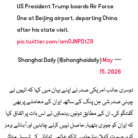
US President Trump boards Air Force
One at Beijing airport, departing China
after his state visit.
pic.twitter.com/amOJNPDtZ8
May
— Shanghai Daily (@shanghaidaily)
15, 2026
دوسری جانب امریکی صدر نے اپنے بیان میں کہا کہ انہوں نے
چینی صدر شی جن پنگ کے ساتھ ایران کے معاملے پر بھی
گفتگو کی۔ ان کے مطابق دونوں رہنماؤں نے اس بات پر اتفاق کیا
کہ ایران کو جوہری ہتھیار حاصل نہیں کرنے چاہئیں اور آبنائے ہرمز
کو ہر صورت کھلا رہنا چاہیے تاکہ عالمی توانائی کی ترسیل متاثر