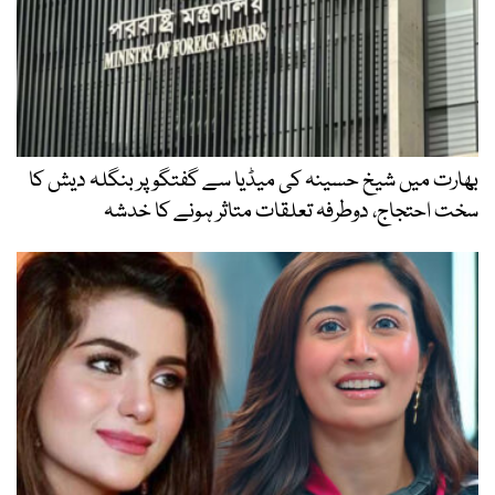
بھارت میں شیخ حسینہ کی میڈیا سے گفتگو پر بنگلہ دیش کا
سخت احتجاج، دوطرفہ تعلقات متاثر ہونے کا خدشہ