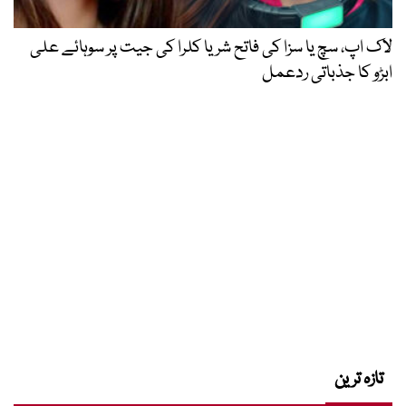
لاک اپ، سچ یا سزا کی فاتح شریا کلرا کی جیت پر سوہائے علی
ابڑو کا جذباتی ردعمل
تازہ ترین