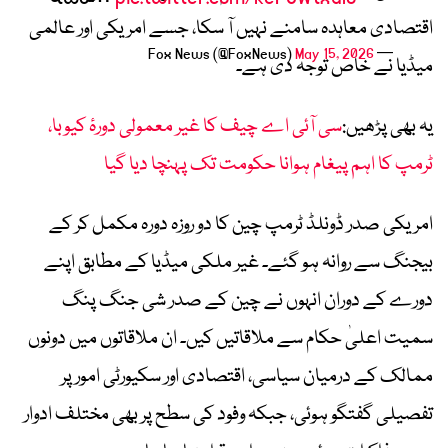
اقتصادی معاہدہ سامنے نہیں آ سکا، جسے امریکی اور عالمی
May 15, 2026
— Fox News (@FoxNews)
میڈیا نے خاص توجہ دی ہے۔
یہ بھی پڑھیں:
سی آئی اے چیف کا غیر معمولی دورۂ کیوبا،
ٹرمپ کا اہم پیغام ہوانا حکومت تک پہنچا دیا گیا
امریکی صدر ڈونلڈ ٹرمپ چین کا دو روزہ دورہ مکمل کر کے
بیجنگ سے روانہ ہو گئے۔ غیر ملکی میڈیا کے مطابق اپنے
دورے کے دوران انہوں نے چین کے صدر شی جنگ پنگ
سمیت اعلیٰ حکام سے ملاقاتیں کیں۔ ان ملاقاتوں میں دونوں
ممالک کے درمیان سیاسی، اقتصادی اور سکیورٹی امور پر
تفصیلی گفتگو ہوئی، جبکہ وفود کی سطح پر بھی مختلف ادوار