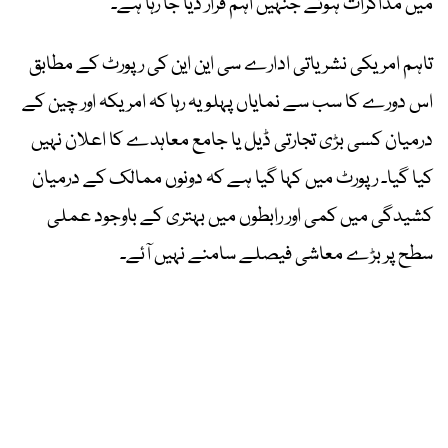
میں مذاکرات ہوئے جنہیں اہم قرار دیا جا رہا ہے۔
تاہم امریکی نشریاتی ادارے سی این این کی رپورٹ کے مطابق
اس دورے کا سب سے نمایاں پہلو یہ رہا کہ امریکہ اور چین کے
درمیان کسی بڑی تجارتی ڈیل یا جامع معاہدے کا اعلان نہیں
کیا گیا۔ رپورٹ میں کہا گیا ہے کہ دونوں ممالک کے درمیان
کشیدگی میں کمی اور رابطوں میں بہتری کے باوجود عملی
سطح پر بڑے معاشی فیصلے سامنے نہیں آئے۔