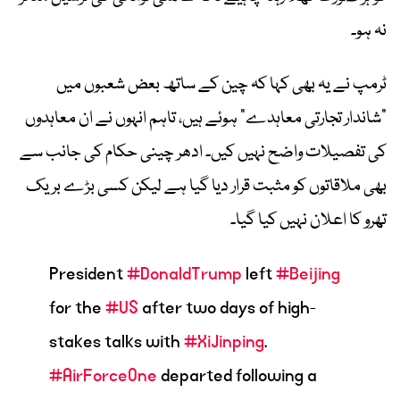
نہ ہو۔
ٹرمپ نے یہ بھی کہا کہ چین کے ساتھ بعض شعبوں میں
“شاندار تجارتی معاہدے” ہوئے ہیں، تاہم انہوں نے ان معاہدوں
کی تفصیلات واضح نہیں کیں۔ ادھر چینی حکام کی جانب سے
بھی ملاقاتوں کو مثبت قرار دیا گیا ہے لیکن کسی بڑے بریک
تھرو کا اعلان نہیں کیا گیا۔
President
#DonaldTrump
left
#Beijing
for the
#US
after two days of high-
stakes talks with
#XiJinping
.
#AirForceOne
departed following a