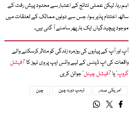
اہم رہا، لیکن عملی نتائج کے اعتبار سے محدود پیش رفت کے
ساتھ اختتام پذیر ہوا، جس سے دونوں ممالک کے تعلقات میں
موجود پیچیدگیاں ایک بار پھر سامنے آ گئی ہیں۔
آپ اور آپ کے پیاروں کی روزمرہ زندگی کو متاثر کرسکنے والے
واقعات کی اپ ڈیٹس کے لیے واٹس ایپ پر وی نیوز کا ’
آفیشل
گروپ
‘ یا ’
آفیشل چینل
‘ جوائن کریں
امریکی صدر
ٹرمپ دورہ چین
چین