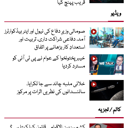
قریب پہنچ گیا
ویڈیو
صومالی وزیرِ دفاع کی نیول اور ایئر ہیڈکوارٹرز
آمد، دفاعی شراکت داری، تربیت اور
استعدادِ کار بڑھانے پر اتفاق
خیبرپختونخوا کے عوام نے پی ٹی آئی کو
مسترد کردیا
خلائی ملبہ چاند سے جا ٹکرایا،
سائنسدانوں کی نظریں اثرات پر مرکوز
کالم / تجزیہ
کشمیر: بین الاقوامی قانون کیا کہتا ہے؟