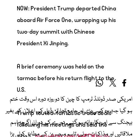
NOW: President Trump departed China
aboard Air Force One, wrapping up his
two-day summit with Chinese
President Xi Jinping.
A brief ceremony was held on the
tarmac before his return flight to the
U.S.
امریکی صدر ڈونلڈ ٹرمپ کا چین کا دو روزہ دورہ اس وقت ختم
ہو گیا جب وہ کسی بڑی اور جامع تجارتی ڈیل کے اعلان کے بغیر
Trump touted “fantastic trade deals”
بیجنگ سے امریکا روانہ ہو گئے۔ دورے کے دوران اگرچہ اہم
following his meetings and said the
ملاقاتیں اور مذاکرات ہوئے، تاہم مبصرین کے مطابق کوئی بڑا
two…
pic.twitter.com/keFCWtxulo