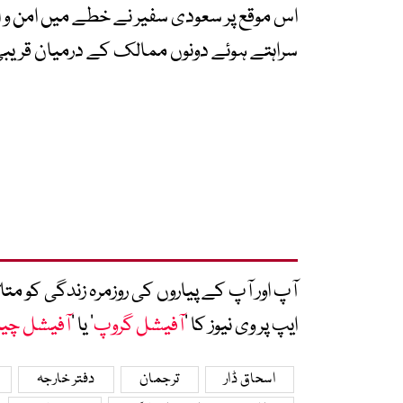
اس موقع پر سعودی سفیر نے خطے میں امن و ا
سراہتے ہوئے دونوں ممالک کے درمیان قریبی ت
آپ اور آپ کے پیاروں کی روزمرہ زندگی کو 
ایپ پر وی نیوز کا ’
آفیشل گروپ
‘ یا ’
آفیشل چی
اسحاق ڈار
ترجمان
دفتر خارجہ