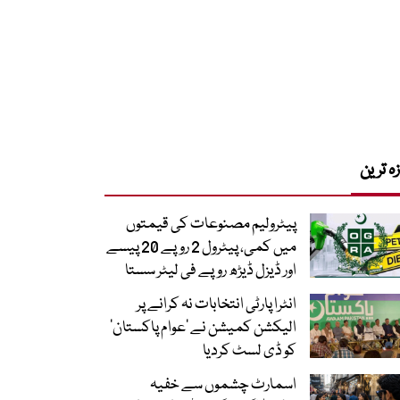
زہ ترین
پیٹرولیم مصنوعات کی قیمتوں
میں کمی، پیٹرول 2 روپے 20 پیسے
اور ڈیزل ڈیڑھ روپے فی لیٹر سستا
انٹرا پارٹی انتخابات نہ کرانے پر
الیکشن کمیشن نے ’عوام پاکستان‘
کو ڈی لسٹ کردیا
اسمارٹ چشموں سے خفیہ