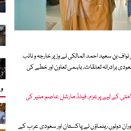
نواف بن سعید احمد المالکی
نے وزیر خارجہ و نائب
ی برادرانہ تعلقات، باہمی تعاون اور خطے کی
وی
ی کے لیے پرعزم، فیلڈ مارشل عاصم منیر کی
ران دونوں رہنماؤں نے پاکستان اور سعودی عرب کے