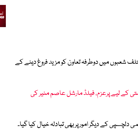
ختلف شعبوں میں دوطرفہ تعاون کو مزید فروغ دینے کے
 کے لیے پرعزم، فیلڈ مارشل عاصم منیر کی
 دلچسپی کے دیگر امور پر بھی تبادلہ خیال کیا گیا۔