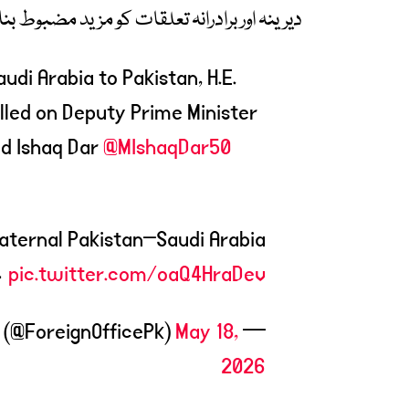
دیرینہ اور برادرانہ تعلقات کو مزید مضبوط بن
di Arabia to Pakistan, H.E.
lled on Deputy Prime Minister
d Ishaq Dar
@MIshaqDar50
raternal Pakistan–Saudi Arabia
…
pic.twitter.com/oaQ4HraDev
May 18,
— Ministry of Foreign Affairs – Pakistan (@ForeignOfficePk)
2026