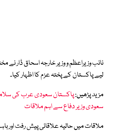
نائب وزیراعظم و وزیر خارجہ اسحاق ڈار نے م
لیے پاکستان کے پختہ عزم کا اظہار کیا۔
مزید پڑھیں:
پاکستان سعودی عرب کی سلامتی
سعودی وزیر دفاع سے اہم ملاقات
ملاقات میں حالیہ علاقائی پیش رفت اور باہمی