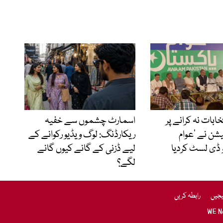
نتخابات نہ کرانے پر
اسمارٹ چشموں سے خفیہ
شن نے ’عوام
ریکارڈنگ: لوگ ویڈیو رکوانے کے
 ڈی لسٹ کردیا
لیے ڈزنی کے گانے کیوں گانے
لگے؟
یجیں
رابطہ کریں