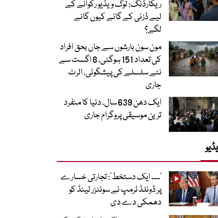
ریکارڈنگ: لوگ ویڈیو رکوانے کے
لیے ڈزنی کے گانے کیوں گانے
لگے؟
مون سون بارشوں سے جاں بحق افراد
کی تعداد 151 ہوگئی، 8 اگست سے
نئے سلسلے کی پیشگوئی، الرٹ
جاری
ایک دھن 639 سال، دنیا کا منفرد
ترین موسیقی پروگرام جاری
ڈیو
’۔۔۔ ایک دستخط‘: تجارتی خسارے
پر ڈونلڈ ٹرمپ نے سوئٹزر لینڈ کو
دھمکی دے دی