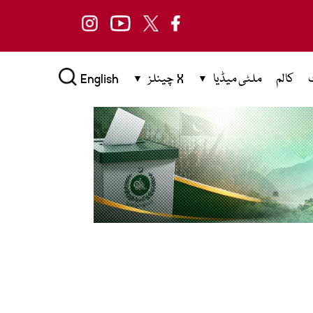
کالم
ملٹی میڈیا
X چینلز
English