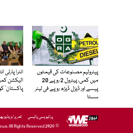
پیٹرولیم مصنوعات کی قیمتوں
انٹرا پارٹی ا
میں کمی، پیٹرول 2 روپے 20
الیکشن کمی
پیسے اور ڈیزل ڈیڑھ روپے فی لیٹر
پاکستان‘ کو
سستا
پرائیویسی پالیسی
تحریر/ویڈیو بھ
© 2026 WE News. All Rights Reserved