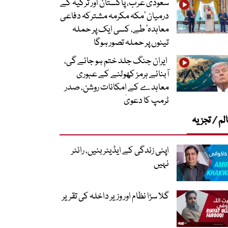
سعودی عرب، پاکستان اور ترکیہ کے
درمیان ’مکہ مکرمہ مشترکہ دفاعی
معاہدہ‘ طے، کسی ایک پر حملہ
تینوں پر حملہ تصور ہوگا
ایران جنگ جلد ختم ہو جائے گی،
آبنائے ہرمز کھولنے کے عبوری
معاہدے کے امکانات روشن، صدر
ٹرمپ کا دعویٰ
لم / تجزیہ
اپنی زندگی کے ایڈیٹر بنیں، رائٹر
نہیں
گلا سڑا نظام اور وزیر داخلہ کی تقریر