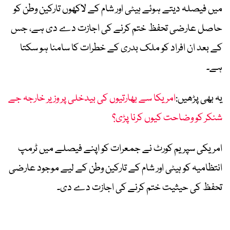
میں فیصلہ دیتے ہوئے ہیٹی اور شام کے لاکھوں تارکین وطن کو
حاصل عارضی تحفظ ختم کرنے کی اجازت دے دی ہے، جس
کے بعد ان افراد کو ملک بدری کے خطرات کا سامنا ہو سکتا
ہے۔
یہ بھی پڑھیں:
امریکا سے بھارتیوں کی بیدخلی پر وزیر خارجہ جے
شنکر کو وضاحت کیوں کرنا پڑی؟
امریکی سپریم کورٹ نے جمعرات کو اپنے فیصلے میں ٹرمپ
انتظامیہ کو ہیٹی اور شام کے تارکین وطن کے لیے موجود عارضی
تحفظ کی حیثیت ختم کرنے کی اجازت دے دی۔