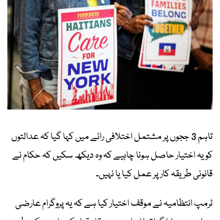
تاہم 3 ججوں پر مشتمل اختلافی رائے میں کہا گیا کہ عدالتوں
کو یہ اختیار حاصل ہونا چاہیے کہ وہ دیکھ سکیں کہ حکام نے
قانونی طریقہ کار پر عمل کیا یا نہیں۔
ٹرمپ انتظامیہ نے موقف اختیار کیا ہے کہ یہ پروگرام عارضی