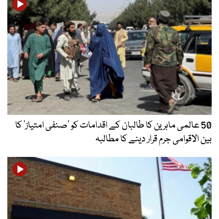
50 عالمی ماہرین کا طالبان کے اقدامات کو ’صنفی امتیاز‘ کا
بین الاقوامی جرم قرار دینے کا مطالبہ