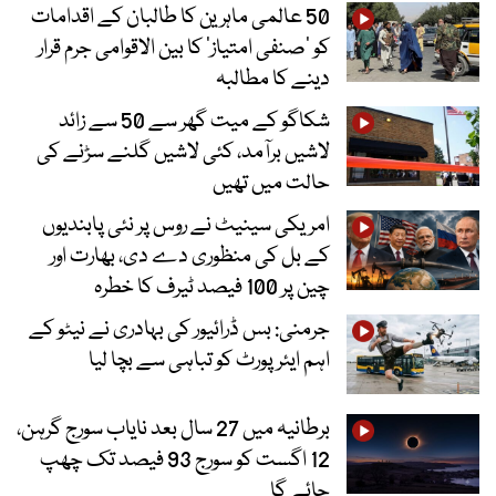
50 عالمی ماہرین کا طالبان کے اقدامات
کو ’صنفی امتیاز‘ کا بین الاقوامی جرم قرار
دینے کا مطالبہ
شکاگو کے میت گھر سے 50 سے زائد
لاشیں برآمد، کئی لاشیں گلنے سڑنے کی
حالت میں تھیں
امریکی سینیٹ نے روس پر نئی پابندیوں
کے بل کی منظوری دے دی، بھارت اور
چین پر 100 فیصد ٹیرف کا خطرہ
جرمنی: بس ڈرائیور کی بہادری نے نیٹو کے
اہم ایئرپورٹ کو تباہی سے بچا لیا
برطانیہ میں 27 سال بعد نایاب سورج گرہن،
12 اگست کو سورج 93 فیصد تک چھپ
جائے گا