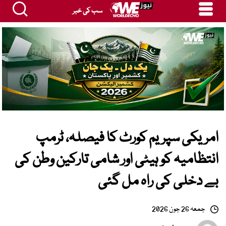
سب کی خبر
امریکی سپریم کورٹ کا فیصلہ، ٹرمپ
انتظامیہ کو ہیٹی اور شامی تارکین وطن کی
بے دخلی کی راہ مل گئی
جمعہ 26 جون 2026