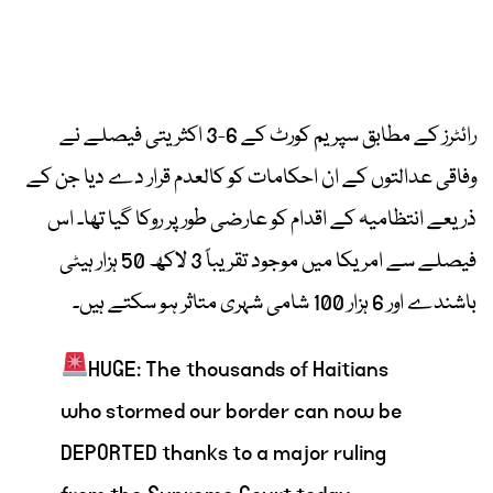
رائٹرز کے مطابق سپریم کورٹ کے 6-3 اکثریتی فیصلے نے
وفاقی عدالتوں کے ان احکامات کو کالعدم قرار دے دیا جن کے
ذریعے انتظامیہ کے اقدام کو عارضی طور پر روکا گیا تھا۔ اس
فیصلے سے امریکا میں موجود تقریباً 3 لاکھ 50 ہزار ہیٹی
باشندے اور 6 ہزار 100 شامی شہری متاثر ہو سکتے ہیں۔
HUGE: The thousands of Haitians
who stormed our border can now be
DEPORTED thanks to a major ruling