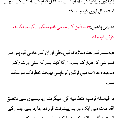
بنیادوں پر بنایا گیا تھا اور اسے مستقل قیام کے راستے کے طور پر
استعمال نہیں کیا جا سکتا۔
یہ بھی پڑھیں:
فلسطین کے حامی غیرملکیوں کو امریکا بدر
کرنے فیصلہ
فیصلے کے بعد متاثرہ تارکین وطن اور ان کے حامی گروپوں نے
تشویش کا اظہار کیا ہے۔ ان کا کہنا ہے کہ ہیٹی اور شام کے
موجودہ حالات میں لوگوں کو واپس بھیجنا خطرناک ہو سکتا
ہے۔
یہ فیصلہ ٹرمپ انتظامیہ کی امیگریشن پالیسیوں سے متعلق
اقدامات میں ایک اور اہم پیشرفت قرار دیا جا رہا ہے، جس کے