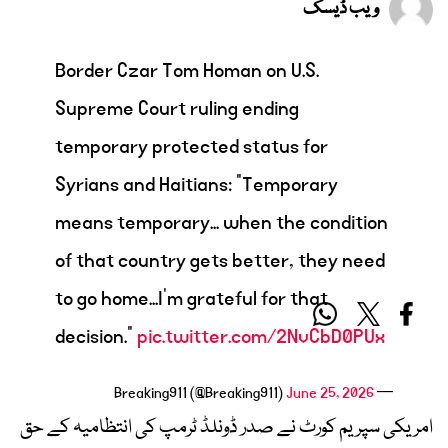
ویب ڈیسک
Border Czar Tom Homan on U.S.
Supreme Court ruling ending
temporary protected status for
Syrians and Haitians: "Temporary
means temporary... when the condition
of that country gets better, they need
to go home...I'm grateful for that
decision."
pic.twitter.com/2NvCbD0PUx
June 25, 2026
— Breaking911 (@Breaking911)
امریکی سپریم کورٹ نے صدر ڈونلڈ ٹرمپ کی انتظامیہ کے حق