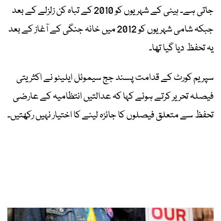
جاتی ہے۔ ہیٹی کے شہریوں کو 2010 کے تباہ کن زلزلے کے بعد
جبکہ شامی شہریوں کو 2012 میں خانہ جنگی کے آغاز کے بعد
یہ تحفظ دیا گیا تھا۔
سپریم کورٹ کے قدامت پسند جج سیموئل ایلیٹو نے اکثریتی
فیصلہ تحریر کرتے ہوئے کہا کہ عدالتیں انتظامیہ کے عارضی
تحفظ سے متعلق فیصلوں کا جائزہ لینے کا اختیار نہیں رکھتیں۔