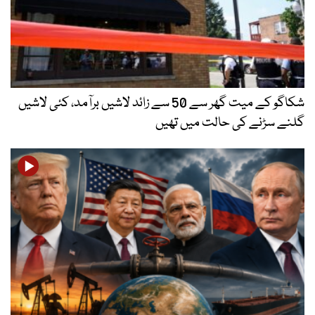
شکاگو کے میت گھر سے 50 سے زائد لاشیں برآمد، کئی لاشیں
گلنے سڑنے کی حالت میں تھیں