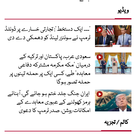
ویڈیو
’۔۔۔ ایک دستخط‘: تجارتی خسارے پر ڈونلڈ
ٹرمپ نے سوئٹزر لینڈ کو دھمکی دے دی
سعودی عرب، پاکستان اور ترکیہ کے
درمیان ’مکہ مکرمہ مشترکہ دفاعی
معاہدہ‘ طے، کسی ایک پر حملہ تینوں پر
حملہ تصور ہوگا
ایران جنگ جلد ختم ہو جائے گی، آبنائے
ہرمز کھولنے کے عبوری معاہدے کے
امکانات روشن، صدر ٹرمپ کا دعویٰ
کالم / تجزیہ