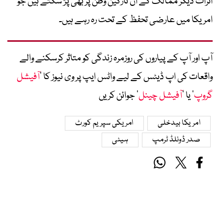
اثرات دیگر ممالک کے ان تارکین وطن پر بھی پڑ سکتے ہیں جو
امریکا میں عارضی تحفظ کے تحت رہ رہے ہیں۔
آپ اور آپ کے پیاروں کی روزمرہ زندگی کو متاثر کرسکنے والے
واقعات کی اپ ڈیٹس کے لیے واٹس ایپ پر وی نیوز کا ’
آفیشل
گروپ
‘ یا ’
آفیشل چینل
‘ جوائن کریں
امریکا بیدخلی
امریکی سپریم کورٹ
صدر ڈونلڈ ٹرمپ
ہیٹی