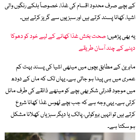
کے بچے صرف محدود اقسام کی غذا، خصوصاً ہلکے رنگوں والی
اشیا، کھانا پسند کرتے ہیں اور سبزیوں سے گریز کرتے ہیں۔
یہ بھی پڑھیں:
صحت بخش غذا کھانے کے لیے خود کو دھوکا
دینے کے چند آسان طریقے
ماہرین کے مطابق بچوں میں میٹھی اشیا کی پسند بہت کم
عمری میں ہی پیدا ہو جاتی ہے۔ یہاں تک کہ ماں کے دودھ
میں موجود قدرتی شکر بھی بچے کو میٹھے ذائقے کی طرف مائل
کرتی ہے۔ یہی وجہ ہے کہ جب بچے ٹھوس غذا کھانا شروع
کرتے ہیں تو انہیں بروکولی، پالک یا دیگر سبزیاں کھلانا مشکل
ہو سکتا ہے۔