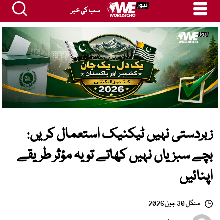
سب کی خبر
زبردستی نہیں ٹیکنیک استعمال کریں:
بچے سبزیاں نہیں کھاتے تو یہ مؤثر طریقے
اپنائیں
منگل 30 جون 2026