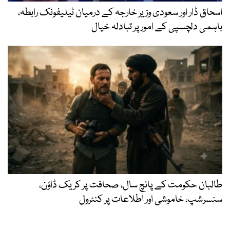
اسحاق ڈار اور سعودی وزیر خارجہ کے درمیان ٹیلیفونک رابطہ،
باہمی دلچسپی کے امور پر تبادلہ خیال
طالبان حکومت کے پانچ سال، صحافت پر کریک ڈاؤن،
سنسرشپ، خاموشی اور اطلاعات پر کنٹرول