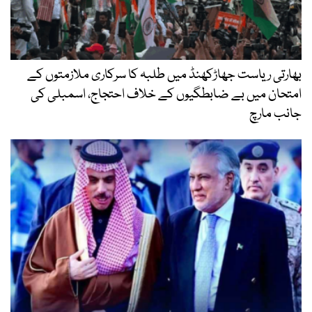
بھارتی ریاست جھاڑکھنڈ میں طلبہ کا سرکاری ملازمتوں کے
امتحان میں بے ضابطگیوں کے خلاف احتجاج، اسمبلی کی
جانب مارچ