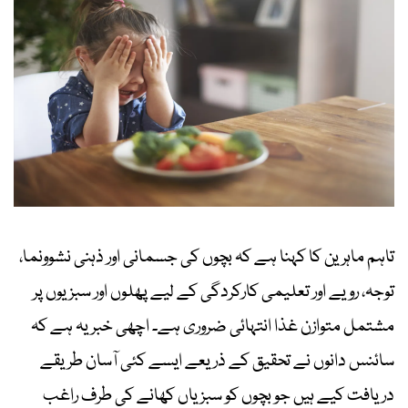
تاہم ماہرین کا کہنا ہے کہ بچوں کی جسمانی اور ذہنی نشوونما،
توجہ، رویے اور تعلیمی کارکردگی کے لیے پھلوں اور سبزیوں پر
مشتمل متوازن غذا انتہائی ضروری ہے۔ اچھی خبر یہ ہے کہ
سائنس دانوں نے تحقیق کے ذریعے ایسے کئی آسان طریقے
دریافت کیے ہیں جو بچوں کو سبزیاں کھانے کی طرف راغب