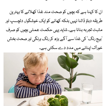
ان کا کہنا ہے کہ بچوں کو صحت مند غذا کھلانے کا بہترین
طریقہ دباؤ ڈالنا نہیں بلکہ کھانے کو ایک خوشگوار، دلچسپ اور
مثبت تجربہ بنانا ہے۔ شاید یہی حکمت عملی بچوں کو صرف
’بیج رنگ‘ کی غذا سے آگے بڑھ کر رنگ برنگی اور صحت بخش
خوراک اپنانے میں مدد دے سکتی ہے۔