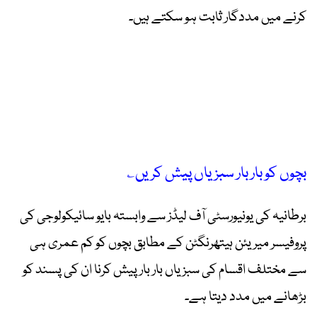
کرنے میں مددگار ثابت ہو سکتے ہیں۔
بچوں کو بار بار سبزیاں پیش کریں؎
برطانیہ کی یونیورسٹی آف لیڈز سے وابستہ بایو سائیکولوجی کی
پروفیسر میریئن ہیتھرنگٹن کے مطابق بچوں کو کم عمری ہی
سے مختلف اقسام کی سبزیاں بار بار پیش کرنا ان کی پسند کو
بڑھانے میں مدد دیتا ہے۔