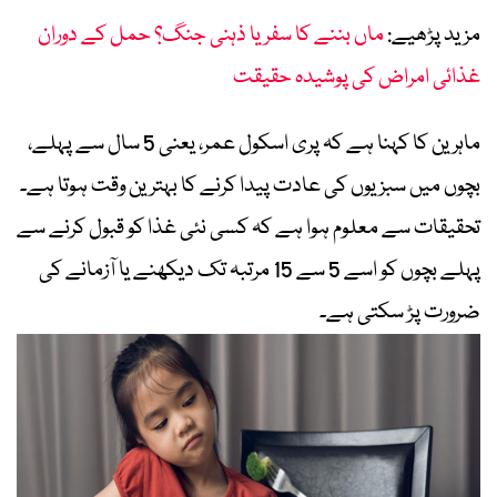
مزید پڑھیے:
ماں بننے کا سفر یا ذہنی جنگ؟ حمل کے دوران
غذائی امراض کی پوشیدہ حقیقت
ماہرین کا کہنا ہے کہ پری اسکول عمر، یعنی 5 سال سے پہلے،
بچوں میں سبزیوں کی عادت پیدا کرنے کا بہترین وقت ہوتا ہے۔
تحقیقات سے معلوم ہوا ہے کہ کسی نئی غذا کو قبول کرنے سے
پہلے بچوں کو اسے 5 سے 15 مرتبہ تک دیکھنے یا آزمانے کی
ضرورت پڑ سکتی ہے۔