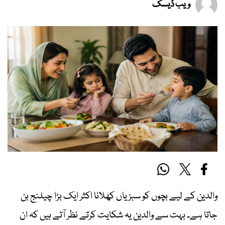
ویب ڈیسک
والدین کے لیے بچوں کو سبزیاں کھلانا اکثر ایک بڑا چیلنج بن
جاتا ہے۔ بہت سے والدین یہ شکایت کرتے نظر آتے ہیں کہ ان