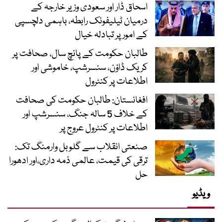
اسحاق ڈار اور سعودی وزیر خارجہ کے
درمیان ٹیلیفونک رابطہ، باہمی دلچسپی
کے امور پر تبادلہ خیال
طالبان حکومت کے پانچ سال، صحافت پر
کریک ڈاؤن، سنسرشپ، خاموشی اور
اطلاعات پر کنٹرول
افغانستان: طالبان حکومت کی صحافت
کے خلاف 5 سالہ جنگ، سنسرشپ اور
اطلاعات پر کنٹرول عروج پر
صنعتی انقلاب سے گلوبل وارمنگ تک:
ترقی کی قیمت، عالمی ذمہ داری،اور ادھورا
حل
ویڈیو