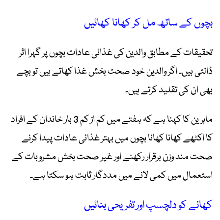
بچوں کے ساتھ مل کر کھانا کھائیں
تحقیقات کے مطابق والدین کی غذائی عادات بچوں پر گہرا اثر
ڈالتی ہیں۔ اگر والدین خود صحت بخش غذا کھاتے ہیں تو بچے
بھی ان کی تقلید کرتے ہیں۔
ماہرین کا کہنا ہے کہ ہفتے میں کم از کم 3 بار خاندان کے افراد
کا اکٹھے کھانا کھانا بچوں میں بہتر غذائی عادات پیدا کرنے
صحت مند وزن برقرار رکھنے اور غیر صحت بخش مشروبات کے
استعمال میں کمی لانے میں مددگار ثابت ہو سکتا ہے۔
کھانے کو دلچسپ اور تفریحی بنائیں