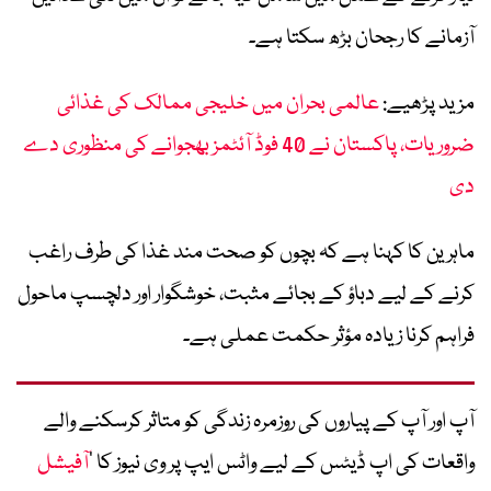
آزمانے کا رجحان بڑھ سکتا ہے۔
مزید پڑھیے:
عالمی بحران میں خلیجی ممالک کی غذائی
ضروریات، پاکستان نے 40 فوڈ آئٹمز بھجوانے کی منظوری دے
دی
ماہرین کا کہنا ہے کہ بچوں کو صحت مند غذا کی طرف راغب
کرنے کے لیے دباؤ کے بجائے مثبت، خوشگوار اور دلچسپ ماحول
فراہم کرنا زیادہ مؤثر حکمت عملی ہے۔
آپ اور آپ کے پیاروں کی روزمرہ زندگی کو متاثر کرسکنے والے
واقعات کی اپ ڈیٹس کے لیے واٹس ایپ پر وی نیوز کا ’
آفیشل