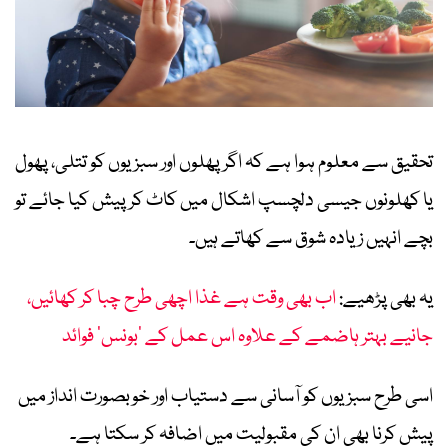
تحقیق سے معلوم ہوا ہے کہ اگر پھلوں اور سبزیوں کو تتلی، پھول
یا کھلونوں جیسی دلچسپ اشکال میں کاٹ کر پیش کیا جائے تو
بچے انہیں زیادہ شوق سے کھاتے ہیں۔
یہ بھی پڑھیے:
اب بھی وقت ہے غذا اچھی طرح چبا کر کھائیں،
جانیے بہتر ہاضمے کے علاوہ اس عمل کے ’بونس‘ فوائد
اسی طرح سبزیوں کو آسانی سے دستیاب اور خوبصورت انداز میں
پیش کرنا بھی ان کی مقبولیت میں اضافہ کر سکتا ہے۔