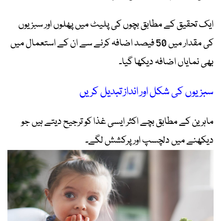
ایک تحقیق کے مطابق بچوں کی پلیٹ میں پھلوں اور سبزیوں
کی مقدار میں 50 فیصد اضافہ کرنے سے ان کے استعمال میں
بھی نمایاں اضافہ دیکھا گیا۔
سبزیوں کی شکل اور انداز تبدیل کریں
ماہرین کے مطابق بچے اکثر ایسی غذا کو ترجیح دیتے ہیں جو
دیکھنے میں دلچسپ اور پرکشش لگے۔