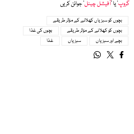
گروپ
‘ یا ’
آفیشل چینل
‘ جوائن کریں
بچوں کو سبزیاں کھلانے کے مؤثر طریقے
بچوں کو کھلانے کے مؤثر طریقے
بچوں کی غذا
بچے اور سبزیاں
سبزیاں
غذا