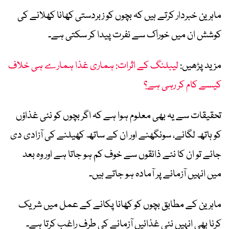
ماہرین خبردار کرتے ہیں کہ بچوں کو زبردستی کھانا کھلانے کی
کوشش ان میں خوراک سے نفرت پیدا کر سکتی ہے۔
مزید پڑھیں:
لیبلنگ کے اثرات: ہماری غذا ہمارے ہی خلاف
کیسے کام کر رہی ہے؟
تحقیقات سے یہ بھی معلوم ہوا ہے کہ اگر بچوں کو نئی غذاؤں
کو ہاتھ لگانے، سونگھنے اور ان کے ساتھ کھیلنے کی آزادی دی
جائے تو ان کا نئے ذائقوں سے خوف کم ہو جاتا ہے اور وہ بعد
میں انہیں آزمانے پر آمادہ ہو جاتے ہیں۔
ماہرین کے مطابق بچوں کو کھانا پکانے کے عمل میں شریک
کرنا بھی انہیں نئی غذائیں آزمانے کی طرف راغب کرتا ہے۔