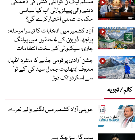
مسلم لیگ ن کو الٹی گنتی کی دھمکی
دینے والی پیپلز پارٹی اب کیا سیاسی
حکمت عملی اختیار کرے گی؟
آزاد کشمیر میں انتخابات کا تیسرا مرحلہ:
پونچھ ڈویژن کے 4 حلقوں میں پولنگ
جاری، سیکیورٹی کے سخت انتظامات
جشن آزادی پر قومی جذبے کا منفرد اظہار،
معروف ایتھلیٹ جمال سید کی ’کے ٹو‘
سے اسکردو تک دوڑ
کالم / تجزیہ
حویلی آزاد کشمیر میں لگنے والے نعرے
سب گل سڑ چکا ہے