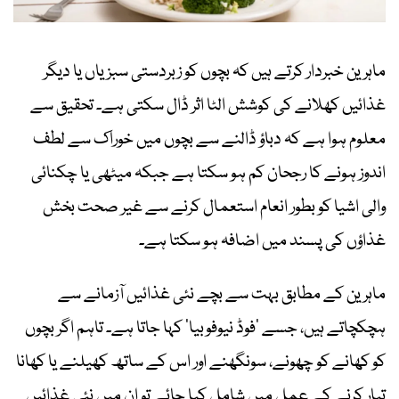
ماہرین خبردار کرتے ہیں کہ بچوں کو زبردستی سبزیاں یا دیگر
غذائیں کھلانے کی کوشش الٹا اثر ڈال سکتی ہے۔ تحقیق سے
معلوم ہوا ہے کہ دباؤ ڈالنے سے بچوں میں خوراک سے لطف
اندوز ہونے کا رجحان کم ہو سکتا ہے جبکہ میٹھی یا چکنائی
والی اشیا کو بطور انعام استعمال کرنے سے غیر صحت بخش
غذاؤں کی پسند میں اضافہ ہو سکتا ہے۔
ماہرین کے مطابق بہت سے بچے نئی غذائیں آزمانے سے
ہچکچاتے ہیں، جسے ’فوڈ نیوفوبیا‘ کہا جاتا ہے۔ تاہم اگر بچوں
کو کھانے کو چھونے، سونگھنے اور اس کے ساتھ کھیلنے یا کھانا
تیار کرنے کے عمل میں شامل کیا جائے تو ان میں نئی غذائیں