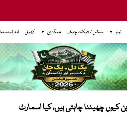
نیوز
سوشل / فیکٹ چیک
میگزین
کھیل
انٹرٹینمنٹ
 کیوں چھیننا چاہتی ہیں، کیا اسمارٹ