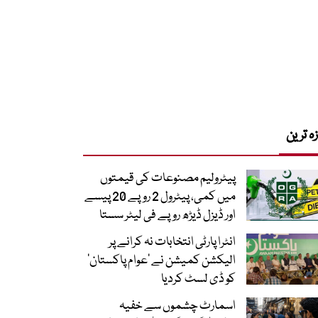
زہ ترین
پیٹرولیم مصنوعات کی قیمتوں
میں کمی، پیٹرول 2 روپے 20 پیسے
اور ڈیزل ڈیڑھ روپے فی لیٹر سستا
انٹرا پارٹی انتخابات نہ کرانے پر
الیکشن کمیشن نے ’عوام پاکستان‘
کو ڈی لسٹ کردیا
اسمارٹ چشموں سے خفیہ