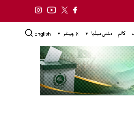
کالم
ملٹی میڈیا
X چینلز
English