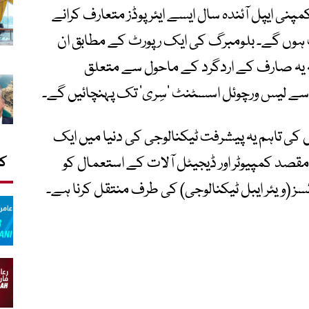
پنی ایپل آئندہ سال ایسے ایئر پوڈز متعارف کرانے
وں گے۔ بلومبرگ کی ایک رپورٹ کے مطابق ان
کہ یہ صارف کے اردگرد کے ماحول سے متعلق
ے لیس ورچوئل اسسٹنٹ ’سِری‘ تک پہنچائیں گے۔
ں کی تاہم یہ پیشرفت ٹیکنالوجی کی دنیا میں ایک
صد کمپیوٹر اور ڈیجیٹل آلات کے استعمال کو
کا
ائسز (ویئر ایبل ٹیکنالوجی) کی طرف منتقل کرنا ہے۔