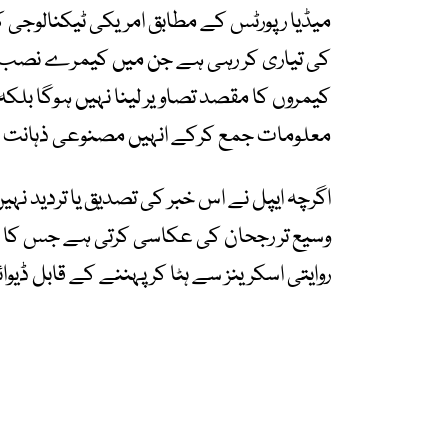
میڈیا رپورٹس کے مطابق امریکی ٹیکنالوجی کم
کی تیاری کر رہی ہے جن میں کیمرے نصب ہ
کیمروں کا مقصد تصاویر لینا نہیں ہوگا بل
معلومات جمع کرکے انہیں مصنوعی ذہانت س
اگرچہ ایپل نے اس خبر کی تصدیق یا تردید نہی
وسیع تر رجحان کی عکاسی کرتی ہے جس کا مق
روایتی اسکرینز سے ہٹا کر پہننے کے قابل ڈیو