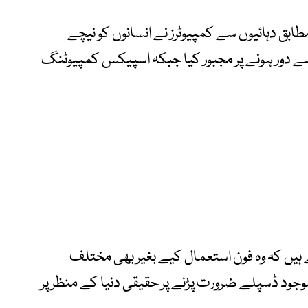
بق دہائیوں سے کمپیوٹرز نے انسانوں کو نیچے
ے دور ہونے پر مجبور کیا جبکہ اسپیکس کمپیوٹنگ
ہیں کہ وہ فون استعمال کیے بغیر بھی مختلف
جود ڈسپلے ضرورت پڑنے پر حقیقی دنیا کے منظر پر