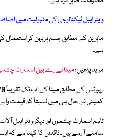
معلومات ظاہر کرتا ہے۔
ویئر ایبل ٹیکنالوجی کی مقبولیت میں اضافہ
ماہرین کے مطابق جسم پر پہن کر استعمال کی
ہے۔
مزید پڑھیں:
میٹا نے رے بین اسمارٹ چشمے 
کمپنی نے حال ہی میں نسبتاً کم قیمت والے ن
تاہم اسمارٹ چشموں اور دیگر ویئر ایبل آل
سامنے آ رہے ہیں۔ ناقدین کا کہنا ہے کہ 