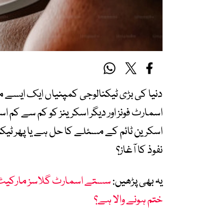
دنیا کی بڑی ٹیکنالوجی کمپنیاں ایک ایسے م
اسمارٹ فونز اور دیگر اسکرینز کو کم سے کم ا
اسکرین ٹائم کے مسئلے کا حل ہے یا پھر ٹی
نفوذ کا آغاز؟
یہ بھی پڑھیں:
سستے اسمارٹ گلاسز مارکیٹ میں
ختم ہونے والا ہے؟