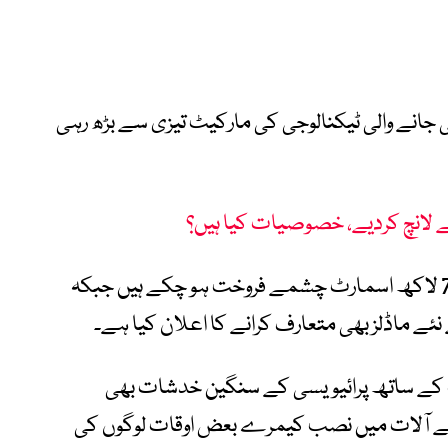
 جانے والی ٹیکنالوجی کی مارکیٹ تیزی سے بڑھ رہی
لانچ کردیے، خصوصیات کیا ہیں؟
رپورٹس کے مطابق میٹا کے اب تک تقریباً 70 لاکھ اسمارٹ چشمے فروخت ہو چکے ہیں جبکہ
ئے ماڈلز بھی متعارف کرانے کا اعلان کیا ہے۔
ات کے ساتھ پرائیویسی کے سنگین خدشات بھی
ایسے آلات میں نصب کیمرے بعض اوقات لوگوں کی