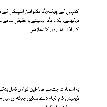
کمپنی کے چیف ایگزیکٹو ایون اسپیگل کے مطا
دیکھنے، ایک جگہ بیٹھنے یا حقیقی لمحے س
کے ایک نئے دور کا آغاز ہیں۔
یہ اسمارٹ چشمے صارفین کو اس قابل بناتے 
ڈیجیٹل کام انجام دے سکیں جبکہ ان میں مو