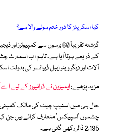
کیا اسکرینز کا دور ختم ہونے والا ہے؟
گزشتہ تقریباً 60 برسوں سے کمپیوٹ
کے ذریعے ہوتا آیا ہے۔ تاہم اب اسمارٹ چش
آلات اور دیگر ویئر ایبل ڈیوائسز کی بدولت اسک
مزید پڑھیے:
ایمیزون نے ڈرائیورز کے لیے ا
حال ہی میں اسنیپ چیٹ کی مالک کمپنی 
2,195 ڈالر رکھی گئی ہے۔