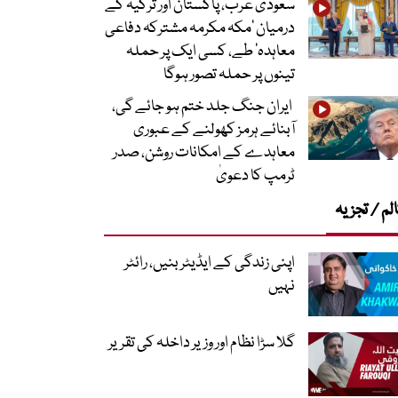
سعودی عرب، پاکستان اور ترکیہ کے
درمیان ’مکہ مکرمہ مشترکہ دفاعی
معاہدہ‘ طے، کسی ایک پر حملہ
تینوں پر حملہ تصور ہوگا
ایران جنگ جلد ختم ہو جائے گی،
آبنائے ہرمز کھولنے کے عبوری
معاہدے کے امکانات روشن، صدر
ٹرمپ کا دعویٰ
لم / تجزیہ
اپنی زندگی کے ایڈیٹر بنیں، رائٹر
نہیں
گلا سڑا نظام اور وزیر داخلہ کی تقریر