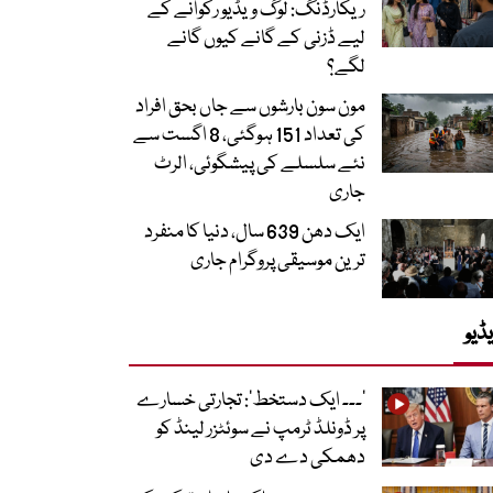
ریکارڈنگ: لوگ ویڈیو رکوانے کے
لیے ڈزنی کے گانے کیوں گانے
لگے؟
مون سون بارشوں سے جاں بحق افراد
کی تعداد 151 ہوگئی، 8 اگست سے
نئے سلسلے کی پیشگوئی، الرٹ
جاری
ایک دھن 639 سال، دنیا کا منفرد
ترین موسیقی پروگرام جاری
ڈیو
’۔۔۔ ایک دستخط‘: تجارتی خسارے
پر ڈونلڈ ٹرمپ نے سوئٹزر لینڈ کو
دھمکی دے دی