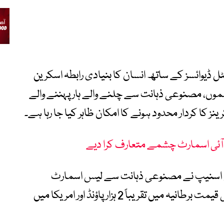
رز اور ڈیجیٹل ڈیوائسز کے ساتھ انسان کا بنیادی رابطہ اسکرین
موں، مصنوعی ذہانت سے چلنے والے ہار پہننے والے
رینز کا کردار محدود ہونے کا امکان ظاہر کیا جا رہا ہے۔
ے آئی اسمارٹ چشمے متعارف کرا دیے
اسنیپ نے مصنوعی ذہانت سے لیس اسمارٹ
چشموں ’اسپیکس‘ متعارف کرائے ہیں جن کی قیمت برطانیہ میں تقریباً 2 ہزار پاؤنڈ اور امریکا میں