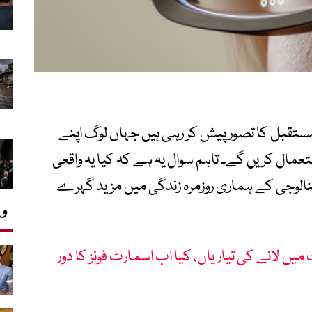
ستقبل کا تصور پیش کر رہی ہیں جہاں لوگ اپنے
ستعمال کریں گے۔ تاہم سوال یہ ہے کہ کیا یہ واقعی
کنالوجی کے ہماری روزمرہ زندگی میں مزید گہرے
وی
 لانے کی تیاریاں، کیا اب اسمارٹ فونز کا دور