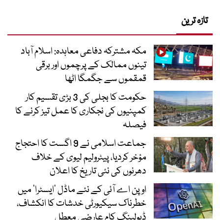
تازہ ترین
مکہ مشترکہ دفاعی معاہدہ: اسلام آباد
تینوں ممالک کے پرچموں اور برقی
قمقموں سے جگمگا اٹھا
حکومت کا بجلی کی 3 بڑی تقسیم کار
کمپنیوں کی نجکاری کا عمل تیز کرنے کا
فیصلہ
جماعت اسلامی نے 9 اگست کا احتجاج
مؤخر کردیا، پیٹرولیم لیوی کے خلاف
دھرنوں کی نئی تاریخ کا اعلان
اوپن اے آئی کے نئے ماڈل ’ایسٹرا‘ میں
خطرناک سیکیورٹی خدشات کا انکشاف،
ڈیولپنگ کام عارضی معطل