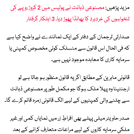
مزید پڑھیں:
مصنوعی ذہانت نے پولیس میں 2 کروڑ روپے کی
تنخواہوں کی خردبرد کا بھانڈا پھوڑ دیا، 3 اہلکار گرفتار
صدارتی ترجمان کے دفتر کے ایک نمائندے نے واضح کیا ہے
کہ فی الحال اس قانون سے منسلک کوئی مخصوص کمپنی یا
سرمایہ کاری کا معاہدہ موجود نہیں ہے۔
قانونی ماہرین کے مطابق اگر یہ قانون منظور ہو جاتا ہے تو
ارجنٹینا وہ پہلا ملک ہوگا جو مکمل طور پر مصنوعی ذہانت
سے چلنے والی کمپنیوں کے لیے الگ قانونی زمرہ قائم کرے گا۔
صدر ح
اویئر
میلی پہلے بھی افراطِ زر میں نمایاں کمی اور غیر
ملکی سرمایہ کاروں کے لیے مراعات متعارف کرانے کے بعد