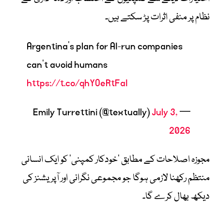
نظام پر منفی اثرات پڑ سکتے ہیں۔
Argentina's plan for AI-run companies
can't avoid humans
https://t.co/qhYOeRtFaI
July 3,
— Emily Turrettini (@textually)
2026
مجوزہ اصلاحات کے مطابق ’خودکار کمپنی‘ کو ایک
انسانی
منتظم
رکھنا لازمی ہوگا جو مجموعی نگرانی اور آپریشنز کی
دیکھ بھال کرے گا۔