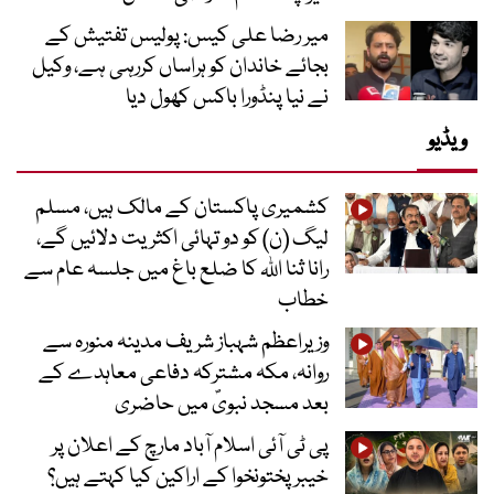
میر رضا علی کیس: پولیس تفتیش کے
بجائے خاندان کو ہراساں کررہی ہے، وکیل
نے نیا پنڈورا باکس کھول دیا
ویڈیو
کشمیری پاکستان کے مالک ہیں، مسلم
لیگ (ن) کو دو تہائی اکثریت دلائیں گے،
رانا ثنا اللہ کا ضلع باغ میں جلسہ عام سے
خطاب
وزیراعظم شہباز شریف مدینہ منورہ سے
روانہ، مکہ مشترکہ دفاعی معاہدے کے
بعد مسجد نبویؐ میں حاضری
پی ٹی آئی اسلام آباد مارچ کے اعلان پر
خیبر پختونخوا کے اراکین کیا کہتے ہیں؟