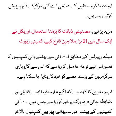
ارجنٹینا کو مستقبل کے
عالمی اے آئی مرکز
کے طور پر پیش
کرتے رہے ہیں۔
مزید پڑھیں:
مصنوعی ذہانت کا بڑھتا استعمال، اوریکل نے
ایک سال میں 21 ہزار ملازمین فارغ کیے، کمپنی رپورٹ
میڈیا رپورٹس کے مطابق اے آئی سے چلنے والی کمپنیوں کا
تصور اس لیے توجہ حاصل کر رہا ہے کہ اس سے کاروباری
سرگرمیوں کے بڑے حصے کو خودکار بنایا جا سکتا ہے۔
تاہم ماہرین کا کہنا ہے کہ اگرچہ ارجنٹینا ایسے قانونی اور
ضابطہ جاتی فریم ورک پر غور کر رہا ہے جس میں اے آئی
کمپنیوں کے بیشتر امور سنبھالے، پھر بھی کمپنیاں بالآخر