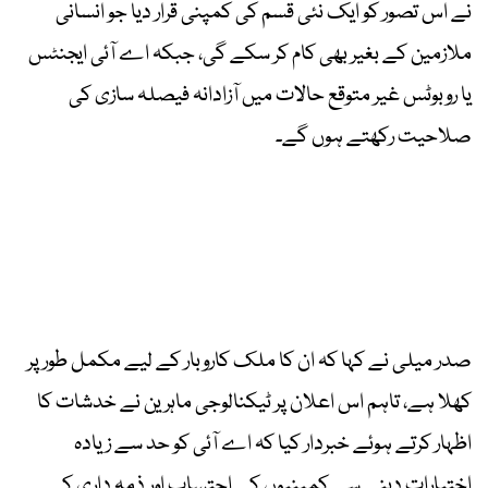
نے اس تصور کو ایک نئی قسم کی کمپنی قرار دیا جو انسانی
ملازمین کے بغیر بھی کام کر سکے گی، جبکہ اے آئی ایجنٹس
یا روبوٹس غیر متوقع حالات میں
آزادانہ فیصلہ سازی
کی
صلاحیت رکھتے ہوں گے۔
صدر میلی نے کہا کہ ان کا ملک کاروبار کے لیے مکمل طور پر
کھلا ہے، تاہم اس اعلان پر ٹیکنالوجی ماہرین نے خدشات کا
اظہار کرتے ہوئے خبردار کیا کہ اے آئی کو حد سے زیادہ
اختیارات دینے سے کمپنیوں کے احتساب اور ذمہ داری کے