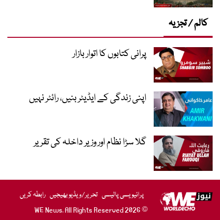
کالم / تجزیہ
پرانی کتابوں کا اتوار بازار
اپنی زندگی کے ایڈیٹر بنیں، رائٹر نہیں
گلا سڑا نظام اور وزیر داخلہ کی تقریر
پرائیویسی پالیسی
تحریر/ویڈیو بھیجیں
رابطہ کریں
© 2026 WE News. All Rights Reserved