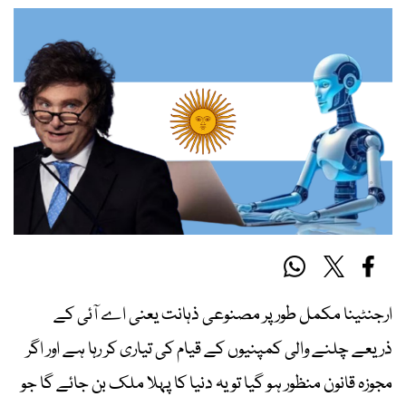
ارجنٹینا مکمل طور پر مصنوعی ذہانت یعنی اے آئی کے
ذریعے چلنے والی کمپنیوں کے قیام کی تیاری کر رہا ہے اور اگر
مجوزہ قانون منظور ہو گیا تو یہ دنیا کا پہلا ملک بن جائے گا جو