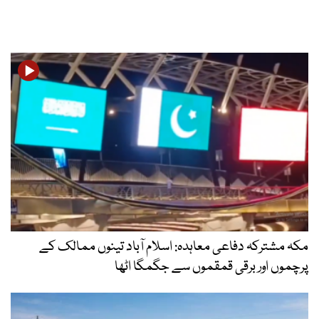
مکہ مشترکہ دفاعی معاہدہ: اسلام آباد تینوں ممالک کے
پرچموں اور برقی قمقموں سے جگمگا اٹھا