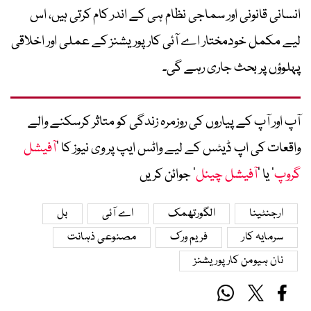
انسانی قانونی اور سماجی نظام ہی کے اندر کام کرتی ہیں، اس
لیے مکمل خودمختار اے آئی کارپوریشنز کے عملی اور اخلاقی
پہلوؤں پر بحث جاری رہے گی۔
آپ اور آپ کے پیاروں کی روزمرہ زندگی کو متاثر کرسکنے والے
واقعات کی اپ ڈیٹس کے لیے واٹس ایپ پر وی نیوز کا ’
آفیشل
گروپ
‘ یا ’
آفیشل چینل
‘ جوائن کریں
ارجنٹینا
الگورتھمک
اے آئی
بل
سرمایہ کار
فریم ورک
مصنوعی ذہانت
نان ہیومن کارپوریشنز