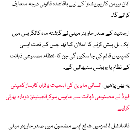
’نان ہیومن کارپوریشنز‘ کے لیے باقاعدہ قانونی درجہ متعارف
کرائے گا۔
ارجنٹینا کے صدر ح
اویئر
میلی
نے گزشتہ ماہ کانگریس میں
ایک بل پیش کرنے کا اعلان کیا تھا جس کے تحت ایسی
کمپنیاں قائم کی جا سکیں گی جن کا انتظام مصنوعی ذہانت
کے نظام یا روبوٹس سنبھالیں گے۔
یہ بھی پڑھیں:
انسانی ماہرین کی اہمیت برقرار، کارساز کمپنی
فورڈ نے مصنوعی ذہانت سے مایوس ہوکر انجینیئرز دوبارہ بھرتی
کرلیے
فائنانشل ٹائمزمیں شائع اپنے مضمون میں صدر ح
اویئر
میلی