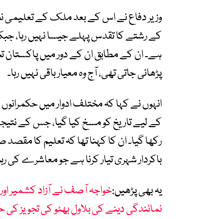
وزیر دفاع نے اس کے بعد ملک کے تعلیمی نظام
کے رشتے کا تقدس پہلے جیسا نہیں رہا، جب
ہے۔ ان کے مطابق ان کے دور میں پاکستان ت
پڑھائی جاتی تھی، آج وہ معیار باقی نہیں رہا۔
انہوں نے کہا کہ مختلف ادوار میں حکمرانوں
کے لیے تاریخ کو مسخ کیا گیا، جس کے نتیج
رکھا گیا۔ ان کا کہنا تھا کہ تعلیم کا مقصد
باکردار شہری تیار کرنا ہے جو معاشرے کی رہ
یہ بھی پڑھیں:
خواجہ آصف نے آزاد کشمیر او
نمائندگی دینے کی بلاول بھٹو کی تجویز کی 