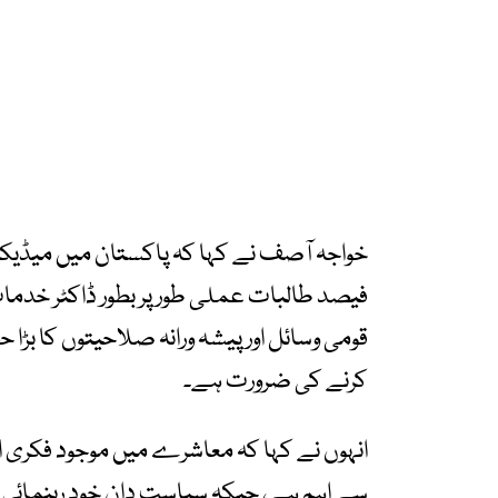
فیصد طالبات عملی طور پر بطور ڈاکٹر خدما
قومی وسائل اور پیشہ ورانہ صلاحیتوں کا بڑ
کرنے کی ضرورت ہے۔
انہوں نے کہا کہ معاشرے میں موجود فکری اور
سے اہم ہے، جبکہ سیاست دان خود رہنمائی 