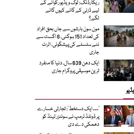
ریکارڈنگ: لوگ ویڈیو رکوانے کے
لیے ڈزنی کے گانے کیوں گانے
لگے؟
مون سون بارشوں سے جاں بحق افراد
کی تعداد 151 ہوگئی، 8 اگست سے
نئے سلسلے کی پیشگوئی، الرٹ
جاری
ایک دھن 639 سال، دنیا کا منفرد
ترین موسیقی پروگرام جاری
ڈیو
’۔۔۔ ایک دستخط‘: تجارتی خسارے
پر ڈونلڈ ٹرمپ نے سوئٹزر لینڈ کو
دھمکی دے دی