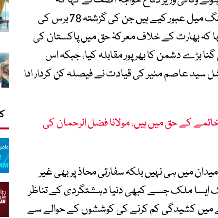
ے وفاقی وزیر دفاع خواجہ آصف نے کہا کہ
پاکستان نے گزشتہ ڈیڑھ سال کے دوران وہ سنگ میل عبور کیے ہیں جن کی گزشتہ 78 برس کی
کہا کہ بھارت کے خلاف معرکۂ حق میں پاکستان کی
 گنا بڑے دشمن کا بھرپور مقابلہ کیا، جبکہ اس
شل سید عاصم منیر کی قیادت نے فیصلہ کن کردار ادا
کا
تمے کے حق میں ہیں، مولانا فضل الرحمان کی
دان میں ہی نہیں بلکہ سفارتی محاذ پر بھی غیر
یک ایسا ملک جسے کبھی دنیا دہشتگردی کے تناظر
خطے میں کشیدگی کم کرنے کی کوششوں کے حوالے سے