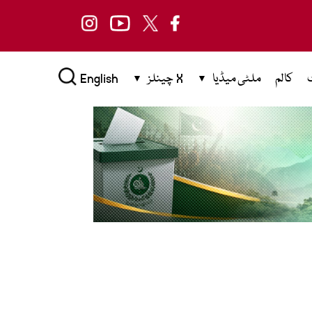
کالم
ملٹی میڈیا
X چینلز
English