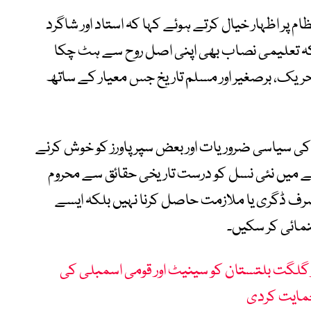
 پر اظہار خیال کرتے ہوئے کہا کہ استاد اور شاگرد
کہ تعلیمی نصاب بھی اپنی اصل روح سے ہٹ چکا
حریک، برصغیر اور مسلم تاریخ جس معیار کے ساتھ
 کی سیاسی ضروریات اور بعض سپر پاورز کو خوش کرنے
ے میں نئی نسل کو درست تاریخی حقائق سے محروم
 صرف ڈگری یا ملازمت حاصل کرنا نہیں بلکہ ایسے
نمائی کر سکیں۔
ر گلگت بلتستان کو سینیٹ اور قومی اسمبلی کی
حمایت کردی