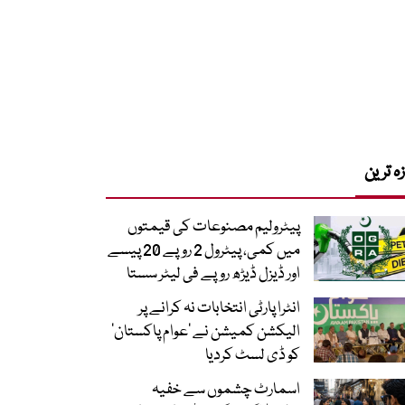
زہ ترین
پیٹرولیم مصنوعات کی قیمتوں
میں کمی، پیٹرول 2 روپے 20 پیسے
اور ڈیزل ڈیڑھ روپے فی لیٹر سستا
انٹرا پارٹی انتخابات نہ کرانے پر
الیکشن کمیشن نے ’عوام پاکستان‘
کو ڈی لسٹ کردیا
اسمارٹ چشموں سے خفیہ