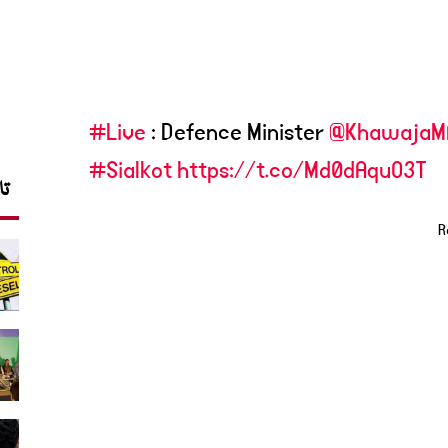
#Live
: Defence Minister
@KhawajaMA
#Sialkot
https://t.co/Md0dAquO3T
تا