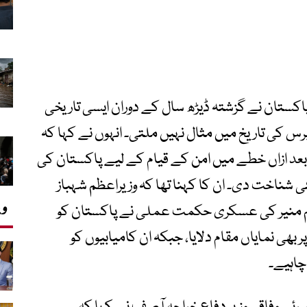
اکستان نے گزشتہ ڈیڑھ سال کے دوران ایسی تاریخی
میابیاں حاصل کی ہیں جن کی گزشتہ 78 برس کی تاریخ میں مثال نہیں ملتی۔ انہوں نے کہا کہ
بعد ازاں خطے میں امن کے قیام کے لیے پاکستان کی
ی شناخت دی۔ ان کا کہنا تھا کہ وزیراعظم شہباز
وی
م منیر کی عسکری حکمت عملی نے پاکستان کو
ھی نمایاں مقام دلایا، جبکہ ان کامیابیوں کو
چاہیے۔