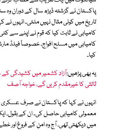
سیالکوٹ میں ایک تقریب سے خطاب کرتے ہوئ
تاریخ میں کوئی مثال نہیں ملتی۔ انہوں نے 
کامیابی نے ثابت کیا کہ قوم نے اپنے سے کئی
کامیابی میں مسلح افواج، خصوصاً فیلڈ مار
کیا۔
یہ بھی پڑھیں:
آزاد کشمیر میں کشیدگی کے خا
ثالثی کا خیرمقدم کریں گے، خواجہ آصف
انہوں نے کہا کہ پاکستان نے صرف عسکری می
معمولی کامیابی حاصل کی۔ ان کے بقول، ا
میں دیکھتی تھی، آج وہ امن کے فروغ اور 