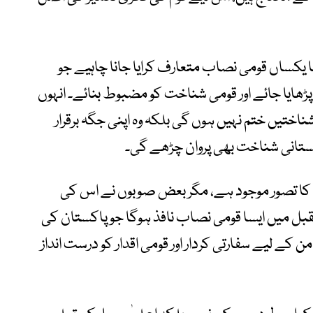
سا یکساں قومی نصاب متعارف کرایا جانا چاہیے جو
ھایا جائے اور قومی شناخت کو مضبوط بنائے۔ انہوں
اختیں ختم نہیں ہوں گی بلکہ وہ اپنی جگہ برقرار
ستانی شناخت بھی پروان چڑھے گی۔
 کا تصور موجود ہے، مگر بعض صوبوں نے اس کی
بل میں ایسا قومی نصاب نافذ ہوگا جو پاکستان کی
ن کے لیے سفارتی کردار اور قومی اقدار کو درست انداز