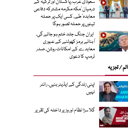
سعودی عرب، پاکستان اور ترکیہ کے
درمیان ’مکہ مکرمہ مشترکہ دفاعی
معاہدہ‘ طے، کسی ایک پر حملہ
تینوں پر حملہ تصور ہوگا
ایران جنگ جلد ختم ہو جائے گی،
آبنائے ہرمز کھولنے کے عبوری
معاہدے کے امکانات روشن، صدر
ٹرمپ کا دعویٰ
لم / تجزیہ
اپنی زندگی کے ایڈیٹر بنیں، رائٹر
نہیں
گلا سڑا نظام اور وزیر داخلہ کی تقریر