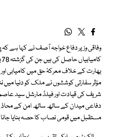
وفاقی وزیر دفاع خواجہ آصف نے کہا ہے کہ پ
کا
بھارت کے خلاف معرکۂ حق میں کامیابی اور 
مؤثر سفارتی کوششوں نے ملک کو دنیا میں نئ
شریف کی قیادت اور فیلڈ مارشل سید عاص
دفاعی میدان کے ساتھ ساتھ امن کے محاذ پر ب
مستقبل میں قومی نصاب کا حصہ بنایا جانا 