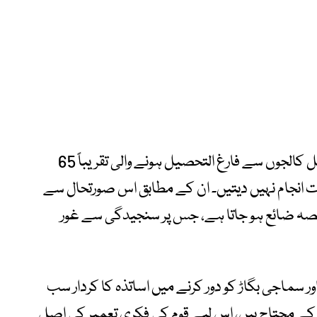
خواجہ آصف نے کہا کہ پاکستان میں میڈیکل کالجوں سے فارغ التحصیل ہونے والی تقریباً 65
ت انجام نہیں دیتیں۔ ان کے مطابق اس صورتحال سے
ا حصہ ضائع ہو جاتا ہے، جس پر سنجیدگی سے غور
 سماجی بگاڑ کو دور کرنے میں اساتذہ کا کردار سب
کے محتاج ہیں، اس لیے قوم کی فکری تعمیر کی اصل