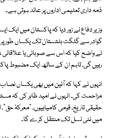
ذمہ داری تعلیمی اداروں پر عائد ہوتی ہے۔
وزیر دفاع نے زور دیا کہ پاکستان میں ایک ای
گوادر سے گلگت بلتستان تک یکساں طور پر پڑ
نے واضح کیا کہ اس سے صوبائی یا علاقائی شن
رہیں گی، تاہم ان کے ساتھ ایک مضبوط پاک
انہوں نے کہا کہ آئین میں بھی یکساں نصاب
مزاحمت کی۔ انہوں نے امید ظاہر کی کہ مستق
حقیقی تاریخ، قومی کامیابیوں، “معرکۂ حق”، ام
میں نئی نسل تک منتقل کرے گا۔