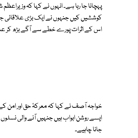
پہچانا جا رہا ہے۔ انہوں نے کہا کہ وزیراعظ
کوششیں کیں جنہوں نے ایک بڑی علاقائی جنگ 
اس کے اثرات پورے خطے سے آگے بڑھ کر ع
خواجہ آصف نے کہا کہ معرکۂ حق اور امن کے 
ایسے روشن ابواب ہیں جنہیں آنے والی نسل
جانا چاہیے۔