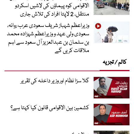
الاقوامی کوہ پیماؤں کی لاشیں اسکردو
منتقل، 2 لاپتا افراد کی تلاش جاری
وزیراعظم شہباز شریف سعودی عرب روانہ،
سعودی ولی عہد و وزیراعظم شہزادہ محمد
بن سلمان بن عبدالعزیز آل سعود سے اہم
ملاقات کریں گے
کالم / تجزیہ
گلا سڑا نظام اور وزیر داخلہ کی تقریر
کشمیر: بین الاقوامی قانون کیا کہتا ہے؟