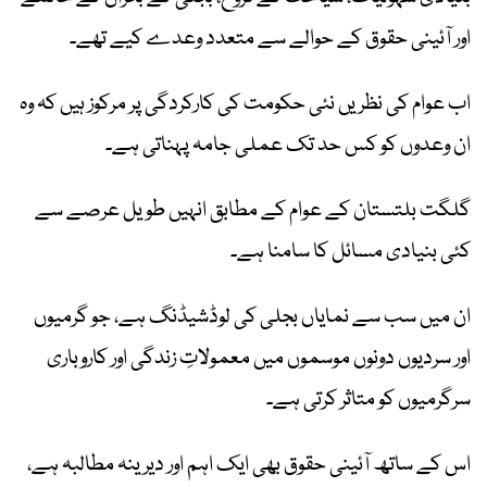
اور آئینی حقوق کے حوالے سے متعدد وعدے کیے تھے۔
اب عوام کی نظریں نئی حکومت کی کارکردگی پر مرکوز ہیں کہ وہ
ان وعدوں کو کس حد تک عملی جامہ پہناتی ہے۔
گلگت بلتستان کے عوام کے مطابق انہیں طویل عرصے سے
کئی بنیادی مسائل کا سامنا ہے۔
ان میں سب سے نمایاں بجلی کی لوڈشیڈنگ ہے، جو گرمیوں
اور سردیوں دونوں موسموں میں معمولاتِ زندگی اور کاروباری
سرگرمیوں کو متاثر کرتی ہے۔
اس کے ساتھ آئینی حقوق بھی ایک اہم اور دیرینہ مطالبہ ہے،