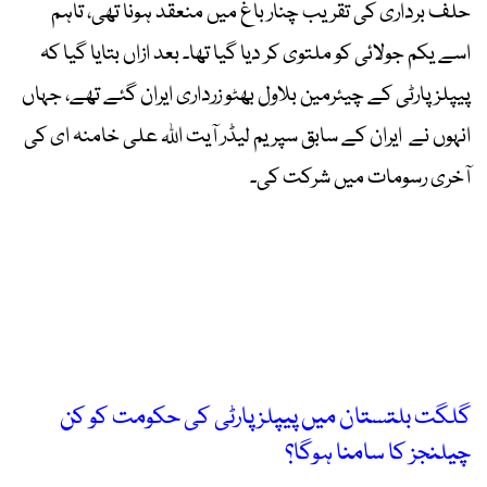
حلف برداری کی تقریب چنار باغ میں منعقد ہونا تھی، تاہم
اسے یکم جولائی کو ملتوی کر دیا گیا تھا۔ بعد ازاں بتایا گیا کہ
پیپلز پارٹی کے چیئرمین بلاول بھٹو زرداری ایران گئے تھے، جہاں
انہوں نے ایران کے سابق سپریم لیڈر آیت اللہ علی خامنہ ای کی
آخری رسومات میں شرکت کی۔
گلگت بلتستان میں پیپلز پارٹی کی حکومت کو کن
چیلنجز کا سامنا ہوگا؟