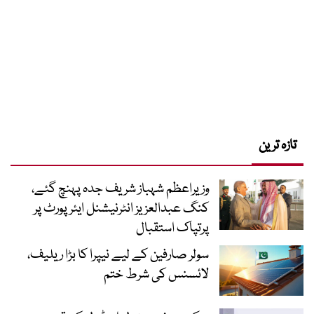
تازہ ترین
وزیراعظم شہباز شریف جدہ پہنچ گئے،
کنگ عبدالعزیز انٹرنیشنل ایئر پورٹ پر
پرتپاک استقبال
سولر صارفین کے لیے نیپرا کا بڑا ریلیف،
لائسنس کی شرط ختم