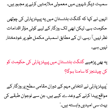
سمیت دیگر شہروں میں معمولی ملازمتیں کرنے پر مجبور ہیں۔
انہوں نے کہا کہ گلگت بلتستان میں یہ پیپلز پارٹی کی چوتھی
حکومت ہے، لیکن ابھی تک روزگار کے لیے کوئی مؤثر اقدامات
نظر نہیں آ رہے، ان کے مطابق اسمبلی مکمل طور پر خودمختار
نہیں ہے۔
یہ بھی پڑھیے
گلگت بلتستان میں پیپلز پارٹی کی حکومت کو
کن چیلنجز کا سامنا ہوگا؟
’پیپلز پارٹی نے انتخابی مہم کے دوران مقامی سطح پر روزگار کے
مواقع پیدا کرنے کے وعدے کیے ہیں، جن سے نوجوان طبقے کی
بہت سی امیدیں وابستہ ہیں۔‘