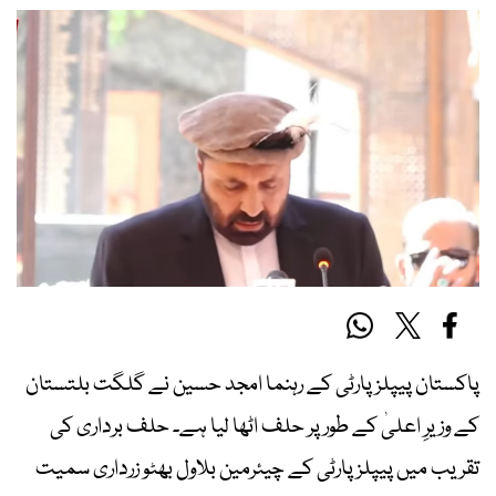
پاکستان پیپلز پارٹی کے رہنما امجد حسین نے گلگت بلتستان
کے وزیرِ اعلیٰ کے طور پر حلف اٹھا لیا ہے۔ حلف برداری کی
تقریب میں پیپلز پارٹی کے چیئرمین بلاول بھٹو زرداری سمیت