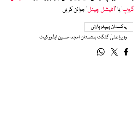
گروپ
‘ یا ’
آفیشل چینل
‘ جوائن کریں
پاکستان پیپلزپارٹی
وزیراعلیٰ گلگت بلتستان امجد حسین ایڈووکیٹ