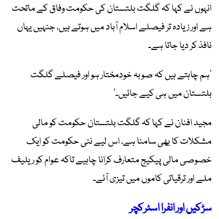
انہوں نے کہا کہ گلگت بلتستان کی حکومت وفاق کے ماتحت
ہے اور زیادہ تر فیصلے اسلام آباد میں ہوتے ہیں، جنہیں یہاں
نافذ کر دیا جاتا ہے۔
’ہم چاہتے ہیں کہ صوبہ خودمختار ہو اور فیصلے گلگت
بلتستان میں ہی کیے جائیں۔‘
مجید افنان نے کہا کہ گلگت بلتستان حکومت کو مالی
مشکلات کا بھی سامنا ہے، اس لیے نئی حکومت کو ایک
خصوصی مالی پیکیج متعارف کرانا چاہیے تاکہ عوام کو ریلیف
ملے اور ترقیاتی کاموں میں تیزی آئے۔
سڑکیں اور انفرا اسٹرکچر