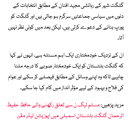
گلگت شہر کے رہائشی مجید افنان کے مطابق انتخابات کے
دنوں میں سیاسی جماعتیں سرگرم ہو جاتی ہیں اور گلگت کو
یورپ بنانے کے دعوے کرتی ہیں، لیکن بعد میں کوئی نظر نہیں
آتا۔
ان کے نزدیک خودمختاری ایک اہم مسئلہ ہے، انہوں نے کہا
کہ گلگت بلتستان کو ایک خودمختار صوبے کا درجہ ملنا
چاہیے تاکہ وہ اپنے وسائل کے مطابق فیصلے کر سکے اور عوام
کی فلاح و بہبود کے لیے مؤثر انداز میں کام کیا جا سکے۔
مزید پڑھیں:
مسلم لیگ ن سے تعلق رکھنے والے حافظ حفیظ
الرحمان گلگت بلتستان اسمبلی میں اپوزیشن لیڈر مقرر