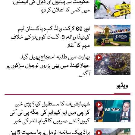
حکومت نے پیٹرول اور ڈیزل کی قیمتوں
میں کمی کا اعلان کر دیا
اوور 60 کرکٹ ورلڈ کپ: پاکستان ٹیم
کینیڈا روانہ، 9 اگست کو ویلز کے خلاف
مہم کا آغاز
بھارت میں طلبہ احتجاج پھیل گیا،
جھاڑکھنڈ میں بھی ہزاروں نوجوان سڑکوں پر
آگئے
ویڈیو
شہبازشریف کا مستقبل کیا؟ بڑی خبر،
کراچی میں ایم کیو ایم کی جگہ پی ٹی آئی
کیوں؟ نئے صوبوں کا قیام، اندر کی خبر
براڈ پیک سانحہ: نرمل پرجا سمیت 5 بین