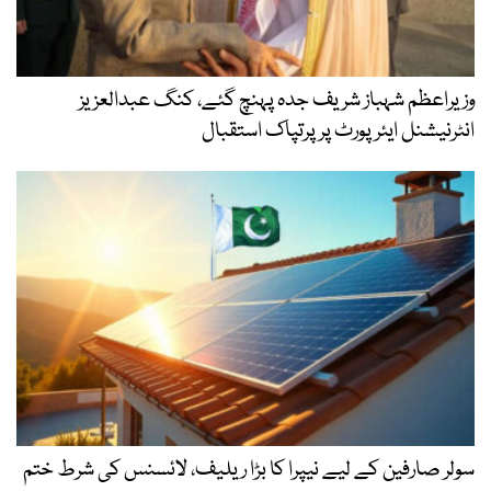
وزیراعظم شہباز شریف جدہ پہنچ گئے، کنگ عبدالعزیز
انٹرنیشنل ایئر پورٹ پر پرتپاک استقبال
سولر صارفین کے لیے نیپرا کا بڑا ریلیف، لائسنس کی شرط ختم