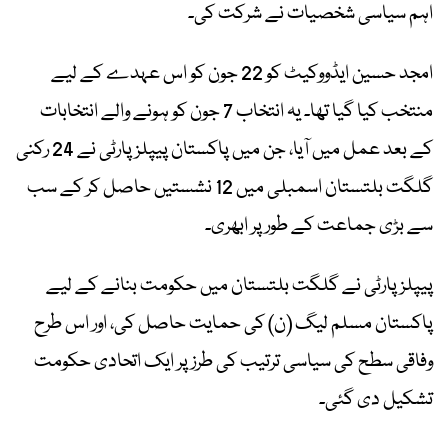
اہم سیاسی شخصیات نے شرکت کی۔
امجد حسین ایڈووکیٹ کو 22 جون کو اس عہدے کے لیے
منتخب کیا گیا تھا۔ یہ انتخاب 7 جون کو ہونے والے انتخابات
کے بعد عمل میں آیا، جن میں پاکستان پیپلز پارٹی نے 24 رکنی
گلگت بلتستان اسمبلی میں 12 نشستیں حاصل کر کے سب
سے بڑی جماعت کے طور پر ابھری۔
پیپلز پارٹی نے گلگت بلتستان میں حکومت بنانے کے لیے
پاکستان مسلم لیگ (ن) کی حمایت حاصل کی، اور اس طرح
وفاقی سطح کی سیاسی ترتیب کی طرز پر ایک اتحادی حکومت
تشکیل دی گئی۔