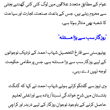
عوام کے مطابق متعدد علاقوں میں لوگ کئی کئی گھنٹے بجلی
سے محروم رہتے ہیں، جس کے باعث صنعت، تجارت اور سیاحت
کا شعبہ بھی متاثر ہوتا ہے۔
’روزگار سب سے بڑا مسئلہ‘
یونیورسٹی سے فارغ التحصیل شہاب احمد کے نزدیک نوجوانوں
کے لیے روزگار سب سے بڑا مسئلہ ہے، جس پر مقامی حکومت
توجہ نہیں دے رہی۔
وی نیوز سے گفتگو کرتے ہوئے شہاب احمد نے کہا کہ گلگت
بلتستان میں شرحِ خواندگی نسبتاً زیادہ ہے اوراعلیٰ تعلیم
حاصل کرنے کے باوجود نوجوان روزگار کے لیے دربدر اور کراچی