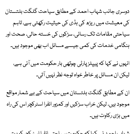
دوسری جانب شہاب احمد کے مطابق سیاحت گلگت بلتستان
کی معیشت میں ریڑھ کی ہڈی کی حیثیت رکھتی ہے، تاہم
سیاحتی مقامات تک رسائی، سڑکوں کی خستہ حالی، صحت اور
ہنگامی خدمات کی کمی جیسے مسائل اب بھی موجود ہیں۔
انہوں نے کہا کہ پیپلز پارٹی چوتھی بار حکومت میں آئی ہے،
لیکن ان مسائل پر خاطر خواہ توجہ نظر نہیں آتی۔
ان کے مطابق گلگت بلتستان میں سیاحت کے بے شمار مواقع
موجود ہیں، لیکن خراب سڑکیں اور کمزور انفرا اسٹرکچر اس کی راہ
میں بڑی رکاوٹ ہیں۔
شہاب احمد نے کہا کہ حکومت سیاحتی انفرا اسٹرکچر کو بہتر