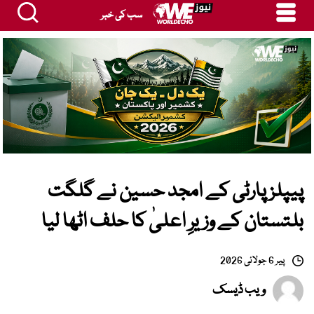
سب کی خبر
پیپلز پارٹی کے امجد حسین نے گلگت
بلتستان کے وزیرِ اعلیٰ کا حلف اٹھا لیا
پیر 6 جولائی 2026
ویب ڈیسک