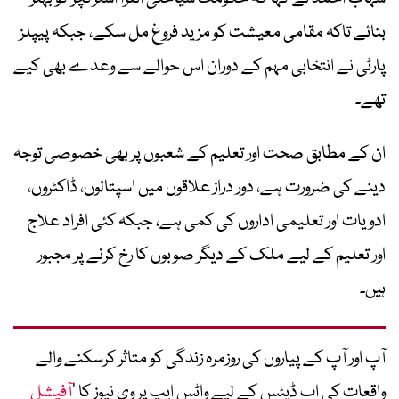
بنائے تاکہ مقامی معیشت کو مزید فروغ مل سکے، جبکہ پیپلز
پارٹی نے انتخابی مہم کے دوران اس حوالے سے وعدے بھی کیے
تھے۔
ان کے مطابق صحت اور تعلیم کے شعبوں پر بھی خصوصی توجہ
دینے کی ضرورت ہے، دور دراز علاقوں میں اسپتالوں، ڈاکٹروں،
ادویات اور تعلیمی اداروں کی کمی ہے، جبکہ کئی افراد علاج
اور تعلیم کے لیے ملک کے دیگر صوبوں کا رخ کرنے پر مجبور
ہیں۔
آپ اور آپ کے پیاروں کی روزمرہ زندگی کو متاثر کرسکنے والے
واقعات کی اپ ڈیٹس کے لیے واٹس ایپ پر وی نیوز کا ’
آفیشل