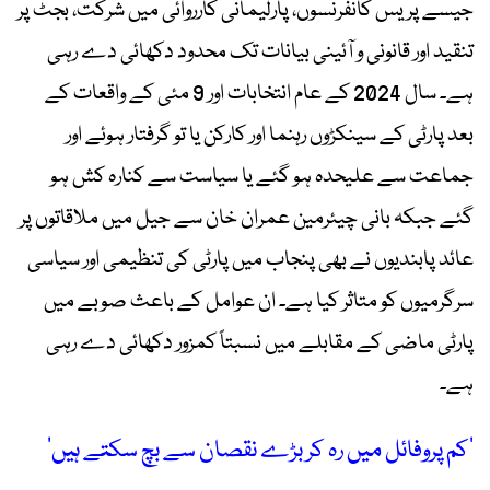
جیسے پریس کانفرنسوں، پارلیمانی کارروائی میں شرکت، بجٹ پر
تنقید اور قانونی و آئینی بیانات تک محدود دکھائی دے رہی
ہے۔ سال 2024 کے عام انتخابات اور 9 مئی کے واقعات کے
بعد پارٹی کے سینکڑوں رہنما اور کارکن یا تو گرفتار ہوئے اور
جماعت سے علیحدہ ہو گئے یا سیاست سے کنارہ کش ہو
گئے جبکہ بانی چیئرمین عمران خان سے جیل میں ملاقاتوں پر
عائد پابندیوں نے بھی پنجاب میں پارٹی کی تنظیمی اور سیاسی
سرگرمیوں کو متاثر کیا ہے۔ ان عوامل کے باعث صوبے میں
پارٹی ماضی کے مقابلے میں نسبتاً کمزور دکھائی دے رہی
ہے۔
’کم پروفائل میں رہ کر بڑے نقصان سے بچ سکتے ہیں‘