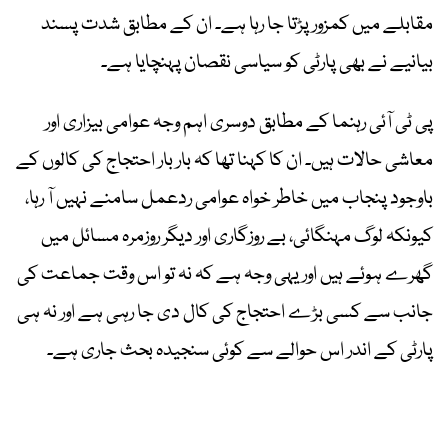
مقابلے میں کمزور پڑتا جا رہا ہے۔ ان کے مطابق شدت پسند
بیانیے نے بھی پارٹی کو سیاسی نقصان پہنچایا ہے۔
پی ٹی آئی رہنما کے مطابق دوسری اہم وجہ عوامی بیزاری اور
معاشی حالات ہیں۔ ان کا کہنا تھا کہ بار بار احتجاج کی کالوں کے
باوجود پنجاب میں خاطر خواہ عوامی ردعمل سامنے نہیں آ رہا،
کیونکہ لوگ مہنگائی، بے روزگاری اور دیگر روزمرہ مسائل میں
گھرے ہوئے ہیں اور یہی وجہ ہے کہ نہ تو اس وقت جماعت کی
جانب سے کسی بڑے احتجاج کی کال دی جا رہی ہے اور نہ ہی
پارٹی کے اندر اس حوالے سے کوئی سنجیدہ بحث جاری ہے۔