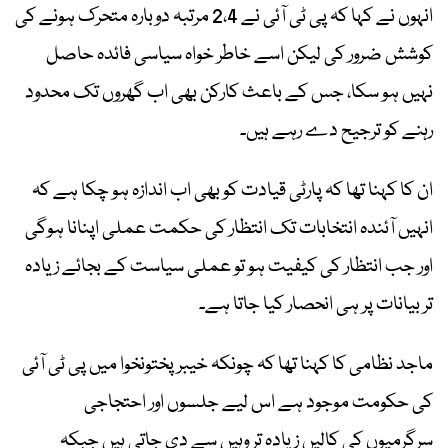
انہوں نے کہا کہ پی ٹی آئی نے 2،4 مرتبہ دوبارہ متحرک ہونے کی
کوشش ضرور کی لیکن اسے خاطر خواہ سیاسی فائدہ حاصل
نہیں ہو سکا، جس کے باعث کارکن بھی اب گھروں تک محدود
رہنے کو ترجیح دے رہے ہیں۔
ان کا کہنا تھا کہ پارٹی قیادت کو بھی اب اندازہ ہو چکا ہے کہ
انہیں آئندہ انتخابات تک انتظار کی حکمت عملی اپنانا ہوگی
اور جب انتظار کی کیفیت ہو تو عملی سیاست کے بجائے زیادہ
تر بیانات پر ہی انحصار کیا جاتا ہے۔
ماجد نظامی کا کہنا تھا کہ چونکہ خیبر پختونخوا میں پی ٹی آئی
کی حکومت موجود ہے اس لیے جلسوں اور احتجاجی
سرگرمیوں کی کالیں زیادہ تر وہیں سے دی جاتی ہیں جبکہ