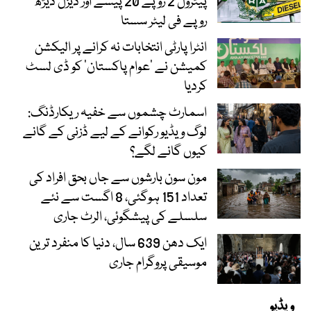
پیٹرول 2 روپے 20 پیسے اور ڈیزل ڈیڑھ
روپے فی لیٹر سستا
انٹرا پارٹی انتخابات نہ کرانے پر الیکشن
کمیشن نے ’عوام پاکستان‘ کو ڈی لسٹ
کردیا
اسمارٹ چشموں سے خفیہ ریکارڈنگ:
لوگ ویڈیو رکوانے کے لیے ڈزنی کے گانے
کیوں گانے لگے؟
مون سون بارشوں سے جاں بحق افراد کی
تعداد 151 ہوگئی، 8 اگست سے نئے
سلسلے کی پیشگوئی، الرٹ جاری
ایک دھن 639 سال، دنیا کا منفرد ترین
موسیقی پروگرام جاری
ویڈیو