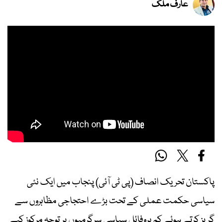
عارف ملک
پاکستان تحریک انصاف (پی ٹی آئی) پنجاب میں ایک نئی
سیاسی حکمت عملی کے تحت بڑے احتجاجی مظاہروں سے
گریز کرتے ہوئے کم پروفائل سیاسی سرگرمیوں پر توجہ مرکوز کیے