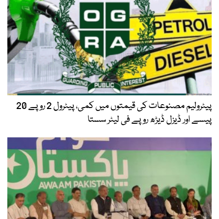
پیٹرولیم مصنوعات کی قیمتوں میں کمی، پیٹرول 2 روپے 20
پیسے اور ڈیزل ڈیڑھ روپے فی لیٹر سستا