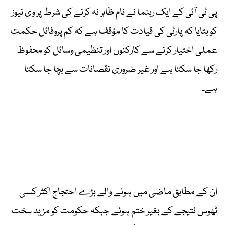
پی ٹی آئی کے ایک رہنما نے نام ظاہر نہ کرنے کی شرط پر وی نیوز
کو بتایا کہ پارٹی کی قیادت کا مؤقف ہے کہ کم پروفائل حکمت
عملی اختیار کرنے سے کارکنوں اور تنظیمی وسائل کو محفوظ
رکھا جا سکتا ہے اور غیر ضروری نقصانات سے بچا جا سکتا
ہے۔
ان کے مطابق ماضی میں ہونے والے بڑے احتجاج اکثر کسی
ٹھوس نتیجے کے بغیر ختم ہوئے جبکہ حکومت کو مزید سخت