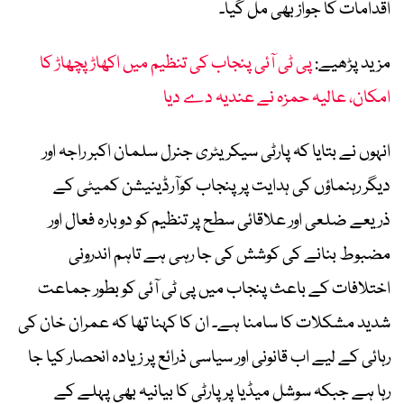
اقدامات کا جواز بھی مل گیا۔
مزید پڑھیے:
پی ٹی آئی پنجاب کی تنظیم میں اکھاڑ پچھاڑ کا
امکان، عالیہ حمزہ نے عندیہ دے دیا
انہوں نے بتایا کہ پارٹی سیکریٹری جنرل سلمان اکبر راجہ اور
دیگر رہنماؤں کی ہدایت پر پنجاب کوآرڈینیشن کمیٹی کے
ذریعے ضلعی اور علاقائی سطح پر تنظیم کو دوبارہ فعال اور
مضبوط بنانے کی کوشش کی جا رہی ہے تاہم اندرونی
اختلافات کے باعث پنجاب میں پی ٹی آئی کو بطور جماعت
شدید مشکلات کا سامنا ہے۔ ان کا کہنا تھا کہ عمران خان کی
رہائی کے لیے اب قانونی اور سیاسی ذرائع پر زیادہ انحصار کیا جا
رہا ہے جبکہ سوشل میڈیا پر پارٹی کا بیانیہ بھی پہلے کے