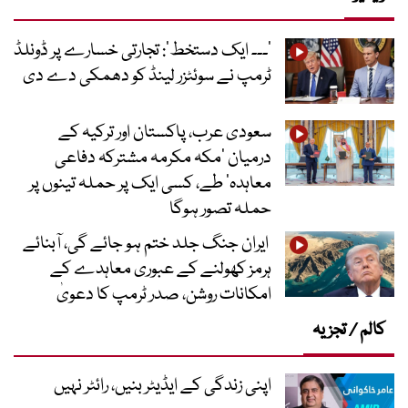
’۔۔۔ ایک دستخط‘: تجارتی خسارے پر ڈونلڈ
ٹرمپ نے سوئٹزر لینڈ کو دھمکی دے دی
سعودی عرب، پاکستان اور ترکیہ کے
درمیان ’مکہ مکرمہ مشترکہ دفاعی
معاہدہ‘ طے، کسی ایک پر حملہ تینوں پر
حملہ تصور ہوگا
ایران جنگ جلد ختم ہو جائے گی، آبنائے
ہرمز کھولنے کے عبوری معاہدے کے
امکانات روشن، صدر ٹرمپ کا دعویٰ
کالم / تجزیہ
اپنی زندگی کے ایڈیٹر بنیں، رائٹر نہیں