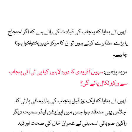
انہوں نے بتایا کہ پنجاب کی قیادت کی رائے ہے کہ اگر احتجاج
یا بڑے مظاہرے کرنے ہوں تو ان کا مرکز خیبر پختونخوا ہونا
چاہیے۔
مزید پڑھیں:
سہیل آفریدی کا دورہ لاہور، کیا پی ٹی آئی پنجاب
سے ورکرز نکال پائے گی؟
انہوں نے بتایا کہ ایک روز قبل پنجاب کی پارلیمانی پارٹی کا
اجلاس بھی منعقد ہوا جس میں اپوزیشن لیڈر سمیت دیگر
اراکین صوبائی اسمبلی نے عمران خان کی صحت اور قید