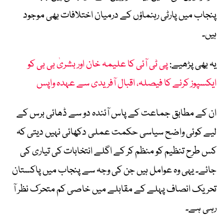
پنجاب میں پارٹی رہنماؤں کے درمیان اختلافات بھی موجود
ہیں۔
یہ بھی پڑھیے:
پی ٹی آئی کا علیمہ خان اور بشریٰ بی بی کو
ایکسپوز کرنے کا فیصلہ، اقبال آفریدی سے عہدہ واپس
ان کے مطابق جماعت کے پاس آئندہ دو سے ڈھائی برس کے
لیے کوئی واضح سیاسی حکمت عملی دکھائی نہیں دیتی کہ
کس طرح تنظیم کو منظم کر کے اگلے انتخابات کی تیاری کی
جائے۔ یہی وہ عوامل ہیں جن کی وجہ سے پنجاب میں پاکستان
تحریک انصاف پہلے کے مقابلے میں خاصی کم متحرک نظر آ
رہی ہے۔