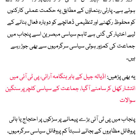
ہوئے ہے۔ پارٹی رہنماؤں کے مطابق یہ حکمت عملی کارکنوں
کو محفوظ رکھنے اور تنظیمی ڈھانچے کو دوبارہ فعال بنانے کے
لیے اختیار کی گئی ہے تاہم سیاسی مبصرین اسے پنجاب میں
جماعت کی کمزور ہوتی سیاسی سرگرمیوں سے بھی جوڑ رہے
ہیں۔
یہ بھی پڑھیں:
اڈیالہ جیل کے باہر ہنگامہ آرائی، پی ٹی آئی میں
انتشار کھل کر سامنے آگیا، جماعت کے سیاسی کلچر پر سنگین
سوالات
پنجاب میں پی ٹی آئی بڑے پیمانے پر سڑکوں پر احتجاج یا ہائی
پروفائل مظاہروں کے بجائے نسبتاً کم پروفائل سیاسی سرگرمیوں،