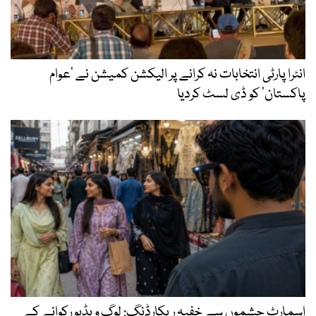
انٹرا پارٹی انتخابات نہ کرانے پر الیکشن کمیشن نے ’عوام
پاکستان‘ کو ڈی لسٹ کردیا
اسمارٹ چشموں سے خفیہ ریکارڈنگ: لوگ ویڈیو رکوانے کے