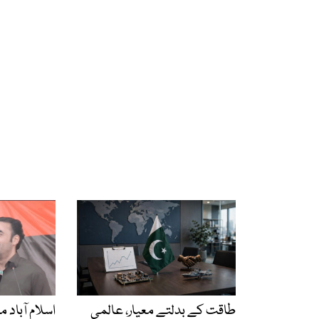
طاقت کے بدلتے معیار، عالمی
اسلام آباد م