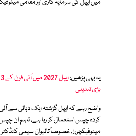
میں ایپل کی سرمایہ کاری اور مقامی مینوف
یہ بھی پڑھیں:
ا
بڑی تبدیلی
واضح رہے کہ ایپل گزشتہ ایک دہائی سے آئی 
کردہ چپس استعمال کر رہا ہے، تاہم ان چپس