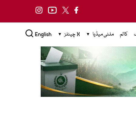
کالم
ملٹی میڈیا
X چینلز
English