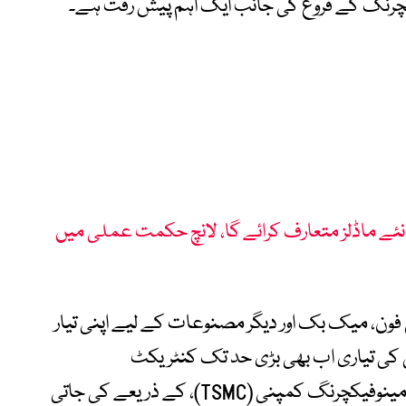
یکچرنگ کے فروغ کی جانب ایک اہم پیش رفت ہے۔
یپل 2027 میں آئی فون کے 3 نئے ماڈلز متعارف کرائے گا، لانچ حکمت عملی میں
فون، میک بک اور دیگر مصنوعات کے لیے اپنی تیار
 کی تیاری اب بھی بڑی حد تک کنٹریکٹ
مینوفیکچررز، خصوصاً تائیوان سیمی کنڈکٹر مینوفیکچرنگ کمپنی (TSMC)، کے ذریعے کی جاتی