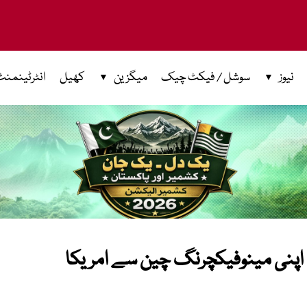
نیوز
سوشل / فیکٹ چیک
میگزین
کھیل
انٹرٹینمنٹ
یپل اپنی مینوفیکچرنگ چین سے امریکا