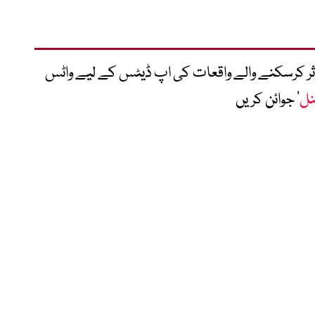
متاثر کرسکنے والے واقعات کی اپ ڈیٹس کے لیے واٹس
نل
‘ جوائن کریں