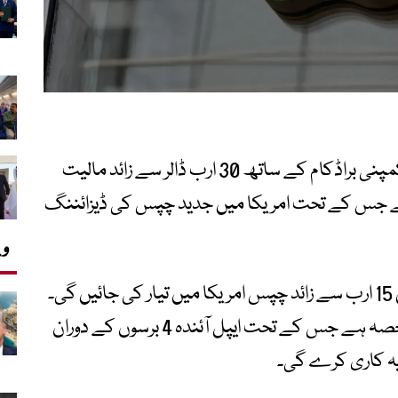
ٹیکنالوجی کمپنی ایپل نے امریکی چپ ساز کمپنی براڈکام کے ساتھ 30 ارب ڈالر سے زائد مالیت
ہے جس کے تحت امریکا میں جدید چپس کی ڈیزائننگ
وی
ایپل کے مطابق اس معاہدے کے نتیجے میں 15 ارب سے زائد چپس امریکا میں تیار کی جائیں گی۔
یہ معاہدہ کمپنی کے اس بڑے منصوبے کا حصہ ہے جس کے تحت ایپل آئندہ 4 برسوں کے دوران