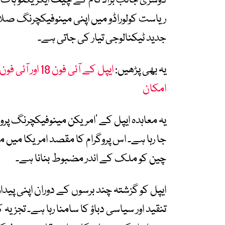
دوسری جانب براڈکام کے چیف ایگزیکٹو ہاک
ریاست کولوراڈو میں اپنی مینوفیکچرنگ صلا
جدید ٹیکنالوجی تیار کی جاتی ہے۔
یہ بھی پڑھیں:
امکان
یہ معاہدہ ایپل کے ’امریکن مینوفیکچرنگ پروگ
جا رہا ہے۔ اس پروگرام کا مقصد امریکا میں م
چین کو ملک کے اندر مضبوط بنانا ہے۔
ایپل کو گزشتہ چند برسوں کے دوران اپنی پید
تنقید اور سیاسی دباؤ کا سامنا رہا ہے۔ تجزیہ 