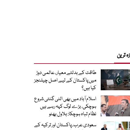
زہ ترین
طاقت کے بدلتے معیار، عالمی دوڑ
میں پاکستان کے لیے اصل چیلنجز
کیا ہیں؟
اسلام آباد میں بھی الٹی گنتی شروع
ہوچکی، بڑے لوگ کہہ رہے ہیں
نظام تباہ ہوچکا: بلاول بھٹو
سعودی عرب، پاکستان اور ترکیہ کے