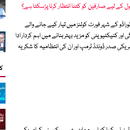
 کے لیے صارفین کو کتنا انتظار کرنا پڑسکتا ہے؟
وراڈو کے شہر فورٹ کولنز میں تیار کیے جانے والے
 کنیکٹیویٹی کو مزید بہتر بنانے میں اہم کردار ادا
ریکی صدر ڈونلڈ ٹرمپ اور ان کی انتظامیہ کا شکریہ
کا