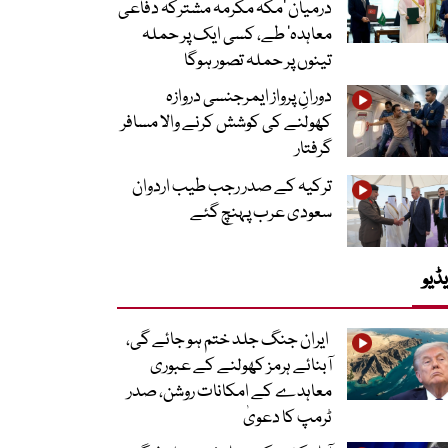
درمیان ’مکہ مکرمہ مشترکہ دفاعی
معاہدہ‘ طے، کسی ایک پر حملہ
تینوں پر حملہ تصور ہوگا
دورانِ پرواز ایمرجنسی دروازہ
کھولنے کی کوشش کرنے والا مسافر
گرفتار
ترکیہ کے صدر رجب طیب اردوان
سعودی عرب پہنچ گئے
ڈیو
ایران جنگ جلد ختم ہو جائے گی،
آبنائے ہرمز کھولنے کے عبوری
معاہدے کے امکانات روشن، صدر
ٹرمپ کا دعویٰ