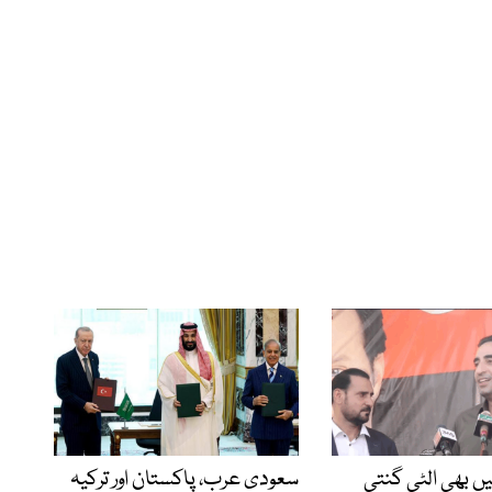
یں بھی الٹی گنتی
سعودی عرب، پاکستان اور ترکیہ