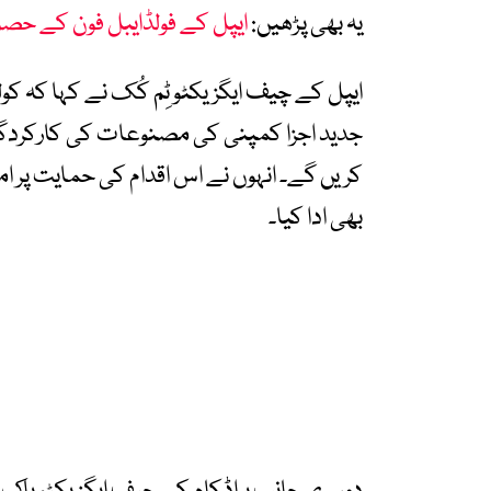
یہ بھی پڑھیں:
ایپل کے فولڈایبل فون کے حصول
ایپل کے چیف ایگزیکٹو ٹِم کُک نے کہا کہ کول
جدید اجزا کمپنی کی مصنوعات کی کارکردگی اور
کریں گے۔ انہوں نے اس اقدام کی حمایت پر ام
بھی ادا کیا۔