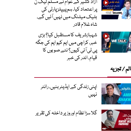
آزاد کشیر کے عوام نے مسلم لیگ ن
پر اعتماد کیا، ہم پیپلز پارٹی کی
بلیک میلنگ میں نہیں آئیں گے،
شاہ غلام قادر
شہبازشریف کا مستقبل کیا؟ بڑی
خبر، کراچی میں ایم کیو ایم کی جگہ
پی ٹی آئی کیوں؟ نئے صوبوں کا
قیام، اندر کی خبر
لم / تجزیہ
اپنی زندگی کے ایڈیٹر بنیں، رائٹر
نہیں
گلا سڑا نظام اور وزیر داخلہ کی تقریر