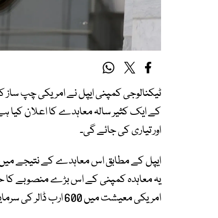
کے ایک کثیر سالہ معاہدے کا اعلان کیا 
اور تیاری کی جائے گی۔
امریکی معیشت میں 600 ارب ڈالر کی سرمایہ کاری کرے گی۔