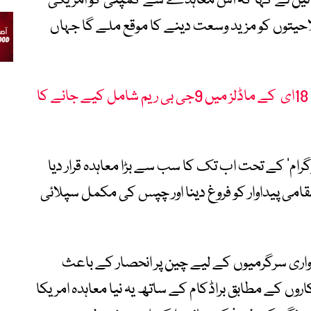
 ٹین نے کہا کہ اس معاہدے سے کمپنی کو امریکی
حیتوں کو مزید وسعت دینے کا موقع ملے گا جہاں
ایپل کے آئی فون 18 اور آئی فون 18ای کے ماڈلز میں 9جی بی ریم شامل کیے جانے کا
رام‘ کے تحت اب تک کا سب سے بڑا معاہدہ قرار دیا
قامی پیداوار کو فروغ دینا اور چپس کی مکمل سپلائی
اواری سرگرمیوں کے لیے چین پر انحصار کے باعث
کاروں کے مطابق براڈکام کے ساتھ یہ نیا معاہدہ امریکا