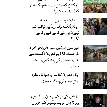
الیکشن کمیشن نے ’عوام پاکستان‘
کو ڈی لسٹ کردیا
اسمارٹ چشموں سے خفیہ
ریکارڈنگ: لوگ ویڈیو رکوانے کے
لیے ڈزنی کے گانے کیوں گانے
لگے؟
مون سون بارشوں سے جاں بحق افراد
کی تعداد 151 ہوگئی، 8 اگست سے
نئے سلسلے کی پیشگوئی، الرٹ
جاری
ایک دھن 639 سال، دنیا کا منفرد
ترین موسیقی پروگرام جاری
‘بھوتوں کی مہک پہچان لیتا ہوں’،
پیرانارمل انویسٹیگیٹر کے حیران