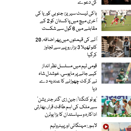
کن دعوے
ہاکی ٹیسٹ سیریز: جنوبی کوریا کی
آخری میچ میں پاکستان کو 2 کے
مقابلے میں 6 گول سے شکست
آٹے کی قیمتوں میں پھر اضافہ، 20
کلو تھیلا 3 ہزار روپے سے تجاوز
کرگیا
قومی ٹیم میں مسلسل نظر انداز
کیے جانے پر مایوسی، خوشدل شاہ
نے کرکٹ چھوڑنے کا عندیہ دے
دیا
’یو ٹو کنگنا‘: جین زی ’گٹر جنریشن‘
سے ملک کی اہم طاقت قرار، بھارتی
اداکارہ و سیاستدان کا بڑا یوٹرن
لاہور : مہنگائی اور پیٹرولیم