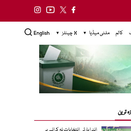
کالم
ملٹی میڈیا
X چینلز
English
زہ ترین
انٹرا پارٹی انتخابات نہ کرانے پر