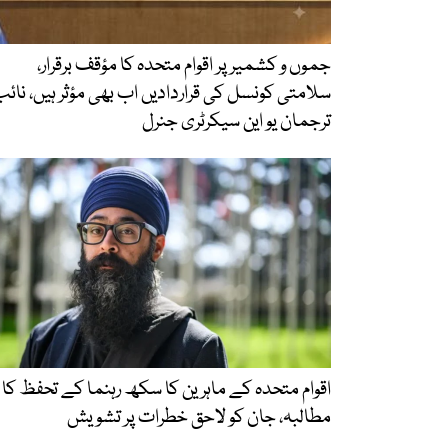
جموں و کشمیر پر اقوام متحدہ کا مؤقف برقرار،
سلامتی کونسل کی قراردادیں اب بھی مؤثر ہیں، نائب
ترجمان یو این سیکرٹری جنرل
اقوام متحدہ کے ماہرین کا سکھ رہنما کے تحفظ کا
مطالبہ، جان کو لاحق خطرات پر تشویش