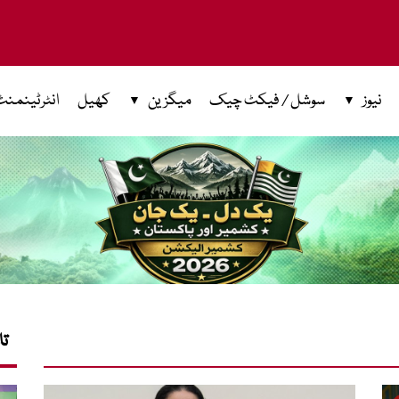
نیوز
سوشل / فیکٹ چیک
میگزین
کھیل
انٹرٹینمنٹ
تا