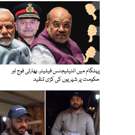
پہلگام میں انٹیلیجنس فیلیئر، بھارتی فوج اور
حکومت پر شہریوں کی کڑی تنقید