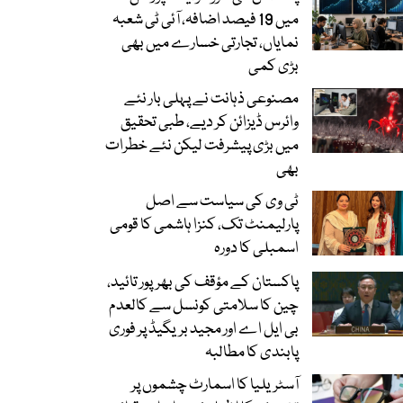
میں 19 فیصد اضافہ، آئی ٹی شعبہ
نمایاں، تجارتی خسارے میں بھی
بڑی کمی
مصنوعی ذہانت نے پہلی بار نئے
وائرس ڈیزائن کر دیے، طبی تحقیق
میں بڑی پیشرفت لیکن نئے خطرات
بھی
ٹی وی کی سیاست سے اصل
پارلیمنٹ تک، کنزا ہاشمی کا قومی
اسمبلی کا دورہ
پاکستان کے مؤقف کی بھرپور تائید،
چین کا سلامتی کونسل سے کالعدم
بی ایل اے اور مجید بریگیڈ پر فوری
پابندی کا مطالبہ
آسٹریلیا کا اسمارٹ چشموں پر