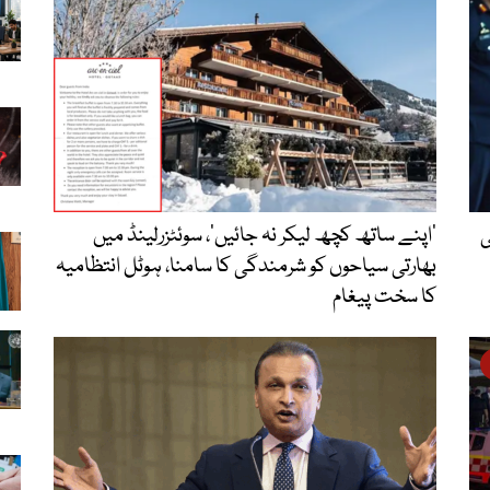
ی
‘اپنے ساتھ کچھ لیکر نہ جائیں’، سوئٹزرلینڈ میں
بھارتی سیاحوں کو شرمندگی کا سامنا، ہوٹل انتظامیہ
کا سخت پیغام