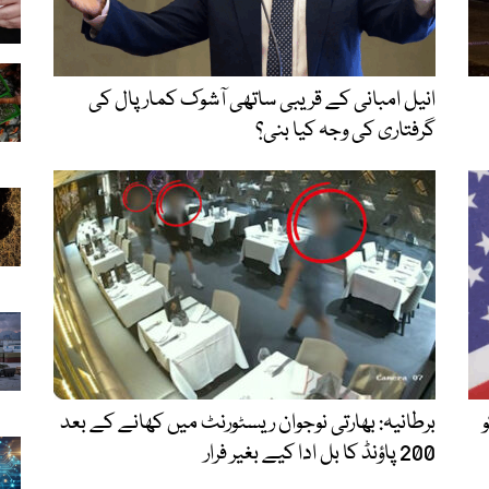
انیل امبانی کے قریبی ساتھی آشوک کمار پال کی
گرفتاری کی وجہ کیا بنی؟
برطانیہ: بھارتی نوجوان ریسٹورنٹ میں کھانے کے بعد
200 پاؤنڈ کا بل ادا کیے بغیر فرار