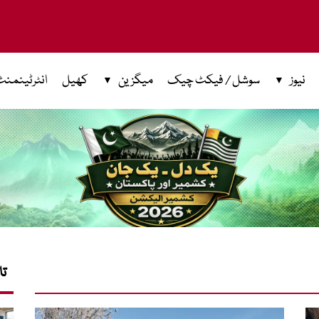
نیوز
سوشل / فیکٹ چیک
میگزین
کھیل
انٹرٹینمنٹ
تا