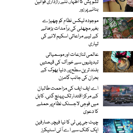
تشویش کا اظہار، نئے رازداری قوانین
بنانے پر زور
موجودہ ٹیکس نظام کو چھیڑے
بغیر مچھلی کی برآمدات بڑھانے
کے لیے مراعاتی اسکیم لانے کی
تیاری
عالمی تنازعات اور موسمیاتی
تبدیلیوں سے خوراک کی قیمتیں
بلند ترین سطح پر، دنیا بھوک کے
بحران کی جانب گامزن
اے ایف ایف کی مزاحمت طالبان
کے مرکز اقتدار تک پہنچ گئی، کابل
میں فوجی لاجسٹک نظام پر حملے
کا دعویٰ
چیٹ جی پی ٹی کا نیا فیچر، صارفین
ایک کلک سے اے آئی اسٹیکرز