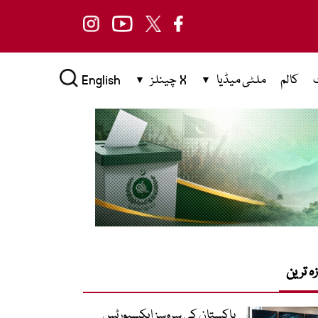
کالم
ملٹی میڈیا
X چینلز
English
زہ ترین
پاکستان کی سروسز ایکسپورٹس