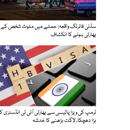
سڈنی فائرنگ واقعہ: حملے میں ملوث شخص کے
بھارتی ہونے کا انکشاف
ٹرمپ کی ویزا پالیسی سے بھارتی آئی ٹی انڈسٹری کو
بڑا دھچکا، لاگت بڑھنے کا خدشہ