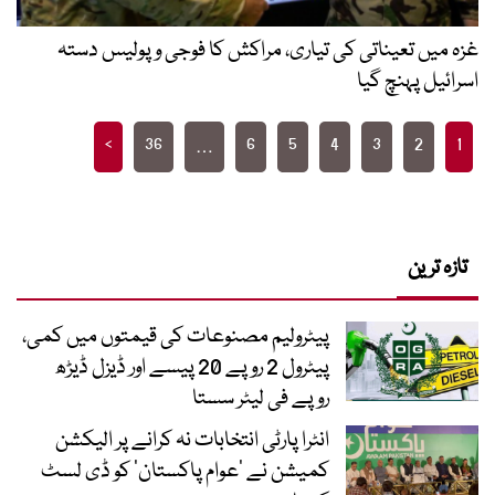
غزہ میں تعیناتی کی تیاری، مراکش کا فوجی و پولیس دستہ
اسرائیل پہنچ گیا
Posts
>
36
6
5
4
3
2
1
…
pagination
تازہ ترین
پیٹرولیم مصنوعات کی قیمتوں میں کمی،
پیٹرول 2 روپے 20 پیسے اور ڈیزل ڈیڑھ
روپے فی لیٹر سستا
انٹرا پارٹی انتخابات نہ کرانے پر الیکشن
کمیشن نے ’عوام پاکستان‘ کو ڈی لسٹ