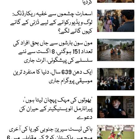
کردیا
اسمارٹ چشموں سے خفیہ ریکارڈنگ:
لوگ ویڈیو رکوانے کے لیے ڈزنی کے گانے
کیوں گانے لگے؟
مون سون بارشوں سے جاں بحق افراد کی
تعداد 151 ہوگئی، 8 اگست سے نئے
سلسلے کی پیشگوئی، الرٹ جاری
ایک دھن 639 سال، دنیا کا منفرد ترین
موسیقی پروگرام جاری
‘بھوتوں کی مہک پہچان لیتا ہوں’،
پیرانارمل انویسٹیگیٹر کے حیران کن
دعوے
ہاکی ٹیسٹ سیریز: جنوبی کوریا کی آخری
میچ میں پاکستان کو 2 کے مقابلے میں 6