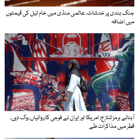
جنگ بندی پر خدشات، عالمی منڈی میں خام تیل کی قیمتوں
میں اضافہ
آبنائے ہرمز تنازع: امریکا اور ایران نے فوجی کارروائیاں روک دیں،
قطر میں مذاکرات طے