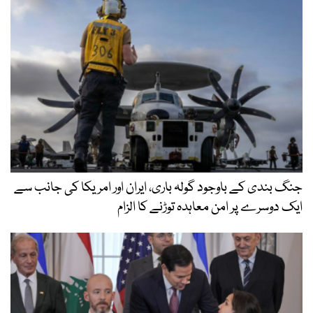
جنگ بندی کے باوجود گولہ باری، ایران اور امریکا کی جانب سے
ایک دوسرے پر امن معاہدہ توڑنے کا الزام