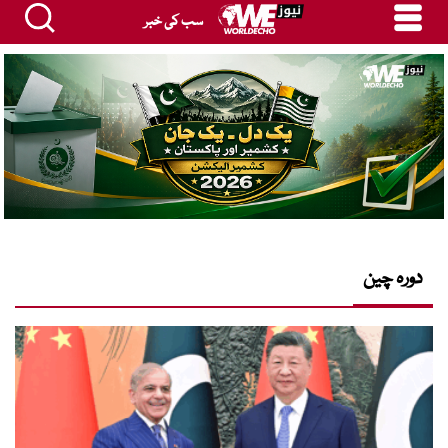
سب کی خبر
دورہ چین