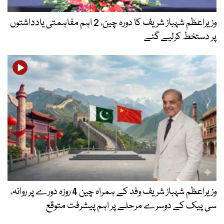
وزیراعظم شہباز شریف کا دورہ چین، 2 اہم مفاہمتی یادداشتوں
پر دستخط کرلیے گئے
وزیراعظم شہباز شریف وفد کے ہمراہ چین 4 روزہ دورے پر روانہ،
سی پیک کے دوسرے مرحلے پر اہم پیشرفت متوقع