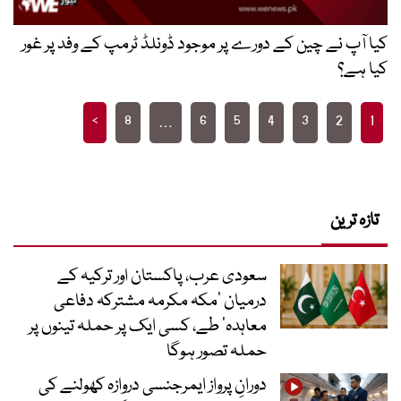
کیا آپ نے چین کے دورے پر موجود ڈونلڈ ٹرمپ کے وفد پر غور
کیا ہے؟
Posts
>
8
6
5
4
3
2
1
…
pagination
تازہ ترین
سعودی عرب، پاکستان اور ترکیہ کے
درمیان ’مکہ مکرمہ مشترکہ دفاعی
معاہدہ‘ طے، کسی ایک پر حملہ تینوں پر
حملہ تصور ہوگا
دورانِ پرواز ایمرجنسی دروازہ کھولنے کی