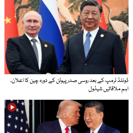
ڈونلڈ ٹرمپ کے بعد روسی صدر پیوٹن کے دورہ چین کا اعلان،
اہم ملاقاتیں شیڈول