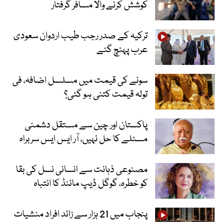
کوشش کرنے والا مسافر گرفتار
ترکیہ کے صدر رجب طیب اردوان سعودی
عرب پہنچ گئے
سونے کی قیمت میں مسلسل اضافہ، فی
تولہ قیمت کتنی ہو گئی؟
پاکستان اور چین سے مستقل دشمنی
مسئلے کا حل نہیں، آر ایس ایس سربراہ
مصنوعی ذہانت سے انسانی نسل کی بقا
کو خطرہ، گوگل ڈیپ مائنڈ کا انتباہ
پنجاب میں 21 ہزار سے زائد افراد منشیات