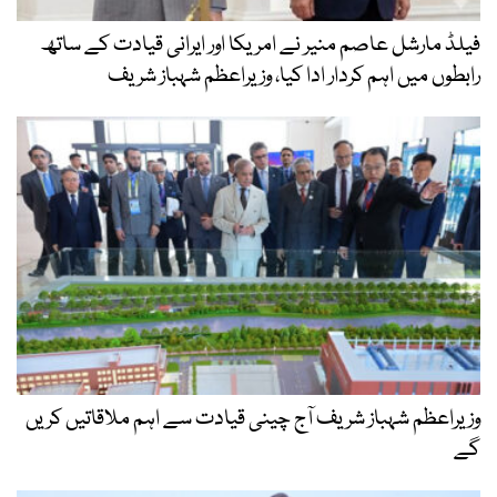
فیلڈ مارشل عاصم منیر نے امریکا اور ایرانی قیادت کے ساتھ
رابطوں میں اہم کردار ادا کیا، وزیراعظم شہباز شریف
وزیراعظم شہباز شریف آج چینی قیادت سے اہم ملاقاتیں کریں
گے