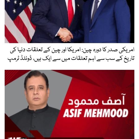
امریکی صدر کا دورہ چین: امریکا اور چین کے تعلقات دنیا کی
تاریخ کے سب سے اہم تعلقات میں سے ایک ہیں، ڈونلڈ ٹرمپ