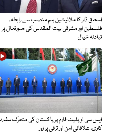
اسحاق ڈار کا ملائیشین ہم منصب سے رابطہ،
فلسطین اور مشرقی بیت المقدس کی صورتحال پر
تبادلہ خیال
ایس سی او پلیٹ فارم پر پاکستان کی متحرک سفار
کاری، علاقائی امن اور ترقی پر زور