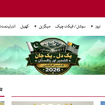
نیوز
سوشل / فیکٹ چیک
میگزین
کھیل
انٹرٹینمنٹ
تا