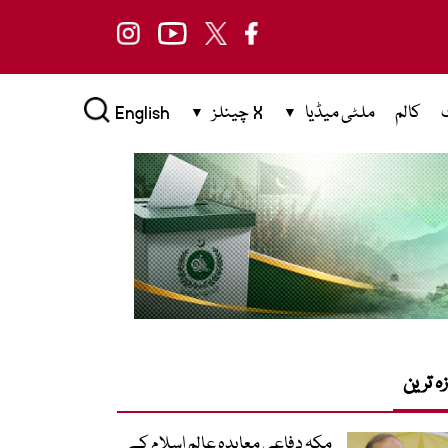
کالم
ملٹی میڈیا
X چینلز
English
زہ ترین
مکہ دفاعی معاہدہ عالمِ اسلام کے