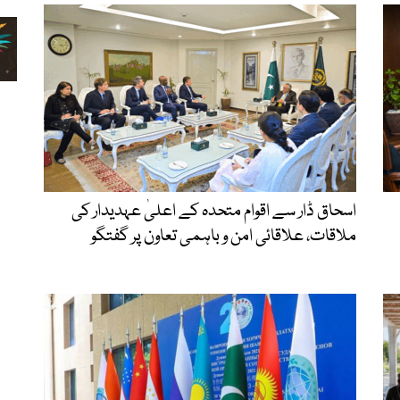
اسحاق ڈار سے اقوام متحدہ کے اعلیٰ عہدیدار کی
ملاقات، علاقائی امن و باہمی تعاون پر گفتگو