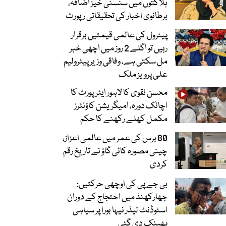
ہلاکتوں میں سنسنی خیز اضافہ،
برطانوی اخبار کی تحقیقاتی رپورٹ
پیٹرول کی عالمی قیمتیں برقرار
رہیں تو اگلے 2 روز میں اچھی خبر
مل سکتی ہے، وفاقی وزیر پیٹرولیم
علی پرویز ملک
محسن نقوی کا لاہور ایئرپورٹ کا
اچانک دورہ، امیگریشن کاؤنٹرز
مکمل کھلے رکھنے کا حکم
80 برس کی عمر میں عالمی اعزاز،
چینی مصورہ کائی گاؤ نے تاریخ رقم
کردی
بی جے پی کی اوچھی حرکتیں:
جھارکھنڈ میں احتجاج کے دوران
اسٹوڈنٹ لیڈر نیہا بورا پر سیاہی
پھینک دی گئی