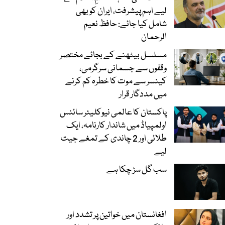
لیے اہم پیشرفت، ایران کو بھی
شامل کیا جائے: حافظ نعیم
الرحمان
مسلسل بیٹھنے کے بجائے مختصر
وقفوں سے جسمانی سرگرمی،
کینسر سے موت کا خطرہ کم کرنے
میں مددگار قرار
پاکستان کا عالمی نیوکلیئر سائنس
اولمپیاڈ میں شاندار کارنامہ، ایک
طلائی اور 2 چاندی کے تمغے جیت
لیے
سب گل سڑ چکا ہے
افغانستان میں خواتین پر تشدد اور