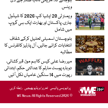
ہوجائے گا، امریکی نائب صدر جے ڈی
وینس
ویمنز ٹی 20 ایشیا کپ 2026 کا شیڈول
جاری، پاکستان اور بھارت ایک ہی گروپ
میں شامل
بلوچستان اسمبلی تحلیل کرکے شفاف
انتخابات کرائے جائیں، آل پارٹیز کانفرنس کا
مطالبہ
میر رضا علی کیس کااہم موڑ، قبر کشائی،
دوبارہ پوسٹ مارٹم کا عدالتی حکم، ابتدائی
رپورٹ میں 14 سنگین خامیاں نکل آئیں
پرائیویسی پالیسی
تحریر/ویڈیو بھیجیں
رابطہ کریں
© 2026 WE News. All Rights Reserved