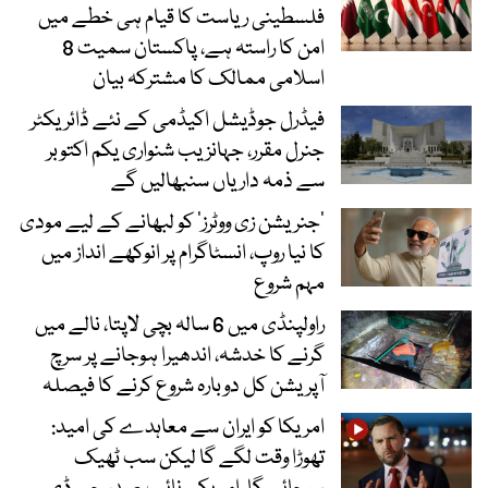
فلسطینی ریاست کا قیام ہی خطے میں
امن کا راستہ ہے، پاکستان سمیت 8
اسلامی ممالک کا مشترکہ بیان
فیڈرل جوڈیشل اکیڈمی کے نئے ڈائریکٹر
جنرل مقرر، جہانزیب شنواری یکم اکتوبر
سے ذمہ داریاں سنبھالیں گے
’جنریشن زی ووٹرز‘ کو لبھانے کے لیے مودی
کا نیا روپ، انسٹاگرام پر انوکھے انداز میں
مہم شروع
راولپنڈی میں 6 سالہ بچی لاپتا، نالے میں
گرنے کا خدشہ، اندھیرا ہوجانے پر سرچ
آپریشن کل دوبارہ شروع کرنے کا فیصلہ
امریکا کو ایران سے معاہدے کی امید:
تھوڑا وقت لگے گا لیکن سب ٹھیک