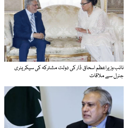
یراعظم اسحاق ڈار کی دولت مشترکہ کی سیکریٹری
ے ملاقات