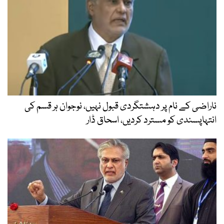
کے نام پر دہشتگردی قبول نہیں، نوجوان ہر قسم کی
ندی کو مسترد کردیں، اسحاق ڈار