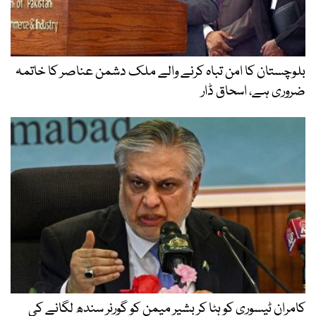
ن کا امن تباہ کرنے والے ملک دشمن عناصر کا خاتمہ
ہے، اسحاق ڈار
ٹیسوری کو ہٹا کر بشیر میمن کو گورنر سندھ لگانے کی