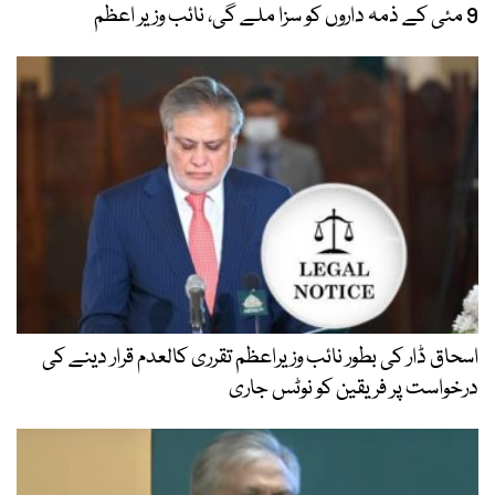
ار کی بطور نائب وزیراعظم تقرری کالعدم قرار دینے کی
 پر فریقین کو نوٹس جاری