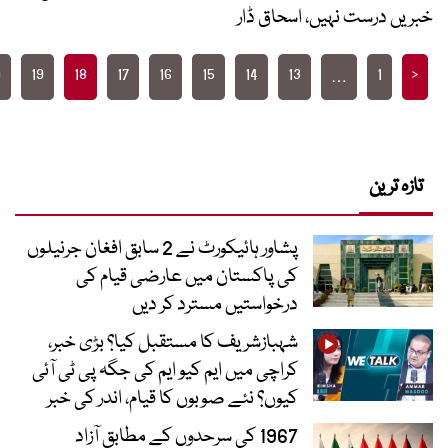
رست نہیں، اسحاق ڈار
>
20
19
18
17
16
15
14
13
1
…
pagin
رین
پشاور ہائیکورٹ نے 2 سابق افغان جرنیلوں
کی پاکستان میں عارضی قیام کی
درخواستیں مسترد کر دیں
شہبازشریف کا مستقبل کیا؟ بڑی خبر،
کراچی میں ایم کیو ایم کی جگہ پی ٹی آئی
کیوں؟ نئے صوبوں کا قیام، اندر کی خبر
1967 کی سرحدوں کے مطابق آزاد