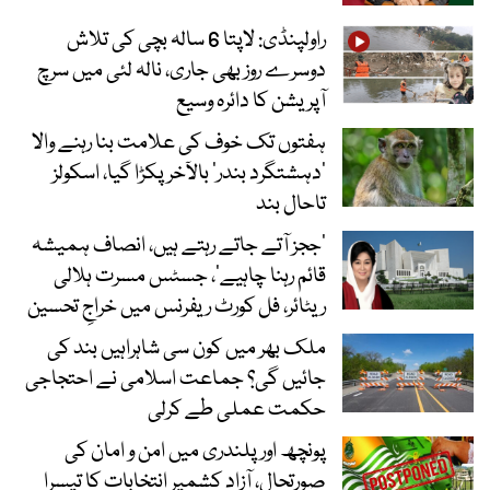
راولپنڈی: لاپتا 6 سالہ بچی کی تلاش
دوسرے روز بھی جاری، نالہ لئی میں سرچ
آپریشن کا دائرہ وسیع
ہفتوں تک خوف کی علامت بنا رہنے والا
‘دہشتگرد بندر’ بالآخر پکڑا گیا، اسکولز
تاحال بند
’ججز آتے جاتے رہتے ہیں، انصاف ہمیشہ
قائم رہنا چاہیے‘، جسٹس مسرت ہلالی
ریٹائر، فل کورٹ ریفرنس میں خراجِ تحسین
ملک بھر میں کون سی شاہراہیں بند کی
جائیں گی؟ جماعت اسلامی نے احتجاجی
حکمت عملی طے کرلی
پونچھ اور پلندری میں امن و امان کی
صورتحال، آزاد کشمیر انتخابات کا تیسرا