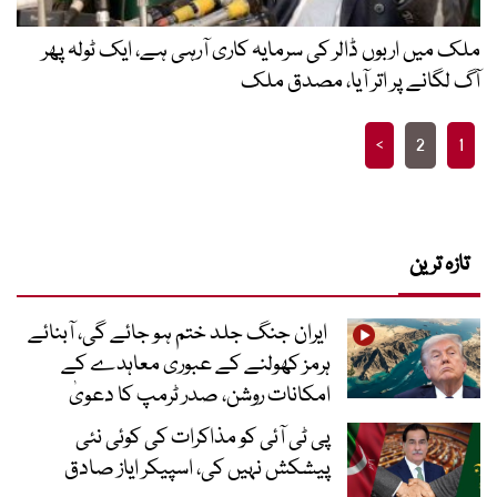
ملک میں اربوں ڈالر کی سرمایہ کاری آرہی ہے، ایک ٹولہ پھر
آگ لگانے پر اتر آیا، مصدق ملک
Posts
>
2
1
pagination
تازہ ترین
ایران جنگ جلد ختم ہو جائے گی، آبنائے
ہرمز کھولنے کے عبوری معاہدے کے
امکانات روشن، صدر ٹرمپ کا دعویٰ
پی ٹی آئی کو مذاکرات کی کوئی نئی
پیشکش نہیں کی، اسپیکر ایاز صادق