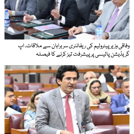
وفاقی وزیر پیٹرولیم کی ریفائنری سربراہان سے ملاقات، اپ
گریڈیشن پالیسی پر پیشرفت تیز کرنے کا فیصلہ