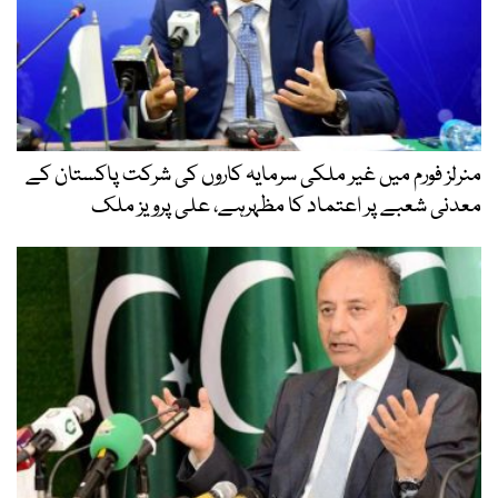
منرلز فورم میں غیر ملکی سرمایہ کاروں کی شرکت پاکستان کے
معدنی شعبے پر اعتماد کا مظہرہے، علی پرویز ملک