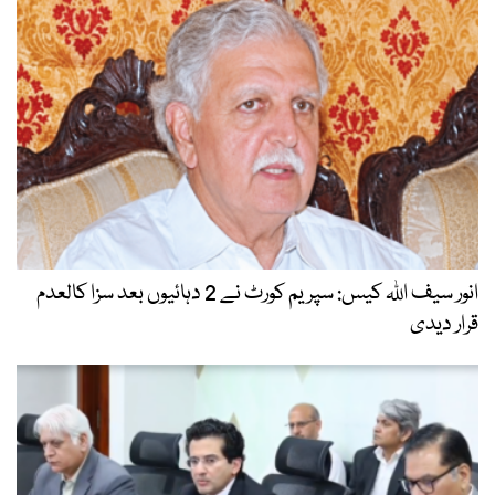
انور سیف اللہ کیس: سپریم کورٹ نے 2 دہائیوں بعد سزا کالعدم
قرار دیدی