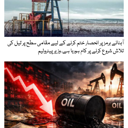
آبنائے ہرمز پر انحصار ختم کرنے کے لیے مقامی سطح پر تیل کی
تلاش شروع کرنے پر کام ہورہا ہے، وزیر پیٹرولیم