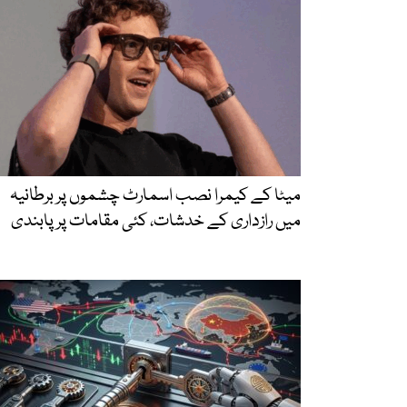
میٹا کے کیمرا نصب اسمارٹ چشموں پر برطانیہ
میں رازداری کے خدشات، کئی مقامات پر پابندی