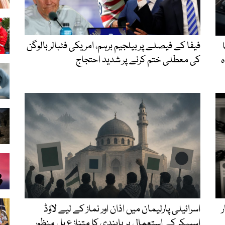
فیفا کے فیصلے پر بیلجیم برہم، امریکی فٹبالر بالوگن
کی معطلی ختم کرنے پر شدید احتجاج
ہ
ر
اسرائیلی پارلیمان میں اذان اور نماز کے لیے لاؤڈ
اسپیکر کے استعمال پر پابندی کا متنازع بل منظور