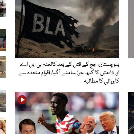
بلوچستان، جج کے قتل کے بعد کالعدم بی ایل اے
اور داعش کا گٹھ جوڑ سامنے آگیا، اقوام متحدہ سے
کارروائی کا مطالبہ