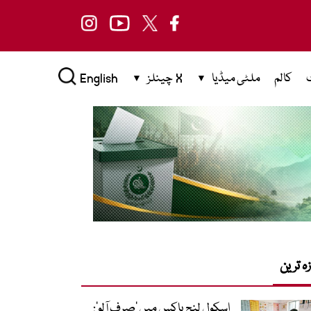
کالم
ملٹی میڈیا
X چینلز
English
زہ ترین
اسکول لنچ باکس میں ‘صرف آلو’: