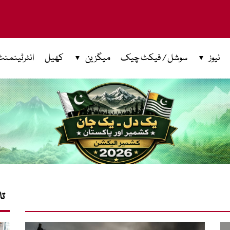
نیوز
سوشل / فیکٹ چیک
میگزین
کھیل
انٹرٹینمنٹ
تا