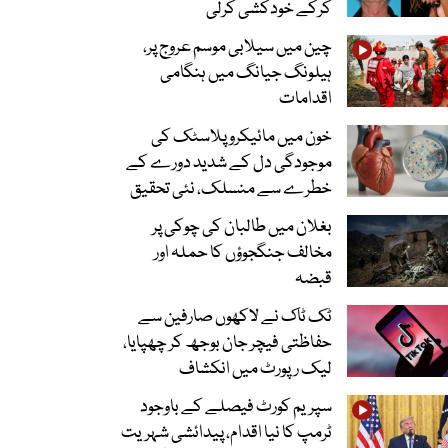
کرکے خودکشی کرلی
چین میں سیلابی موسم عروج پر،
ہیلونگ جیانگ میں ہنگامی
اقدامات
خون میں مائیکرو پلاسٹک کی
موجودگی دل کے شدید دورے کے
خطرے سے منسلک، نئی تحقیق
بغلان میں طالبان کی چوکی پر
مخالف جنگجوؤں کا حملہ اور
قبضہ
ٹک ٹاک نے لاکھوں صارفین سے
حفاظتی فیچر جان بوجھ کر چھپایا،
لیک رپورٹ میں انکشاف
سپریم کورٹ فیصلے کے باوجود
ٹرمپ کا نیا اقدام، پیدائشی شہریت