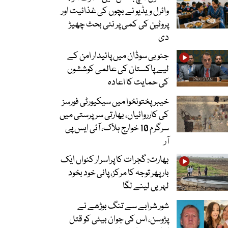
وائرل ویڈیو نے بچوں کی غذائیت اور
پروٹین کی کمی پر نئی بحث چھیڑ
دی
جنوبی سوڈان میں پائیدار امن کے
لیے پاکستان کی عالمی کوششوں
کی حمایت کا اعادہ
خیبرپختونخوا میں سیکیورٹی فورسز
کی کارروائیاں، بھارتی سرپرستی میں
سرگرم 10 خوارج ہلاک، آئی ایس پی
آر
بھارت: گجرات کا پراسرار کنواں ایک
بار پھر توجہ کا مرکز، پانی خود بخود
لہریں لینے لگا
شور شرابے سے تنگ بوڑھے نے
پڑوسن، اس کی جوان بیٹی کو قتل