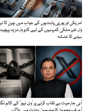
امریکی اور یورپی پابندیوں کے جواب میں چین کا نیا
وار، غیر ملکی کمپنیوں کے لیے کاروبار مزید پیچید
ہونے کا خدشہ
آبی جارحیت بے نقاب کرنے پر ’وی نیوز‘ کے کالم نگا
آصف محمود کا مضمون بھارت میں بلاک