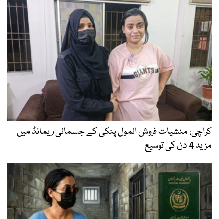
کراچی: منشیات فروش انمول پنکی کے جسمانی ریمانڈ میں
مزید 4 دن کی توسیع