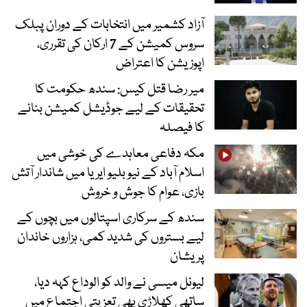
آزاد کشمیر میں انتخابات کے دوران پبلک
سروس کمیشن کے 7 ارکان کی تقرری،
اپوزیشن کا اعتراض
میر رضا قتل کیس: سندھ حکومت کا
تحقیقات کے لیے جوڈیشل کمیشن بنانے
کا فیصلہ
مکہ دفاعی معاہدے کی خوشی میں
اسلام آباد کے نیو بلیو ایریا میں شاندار آتش
بازی، عوام کا جوش و خروش
سندھ کے سرکاری اسپتالوں میں بچوں کے
لیے بستروں کی شدید کمی، ہزاروں خاندان
پریشان
لیونل میسی نے والد کو الوداع کہہ دیا،
ساتھی کھلاڑی بھی تعزیتی اجتماع میں