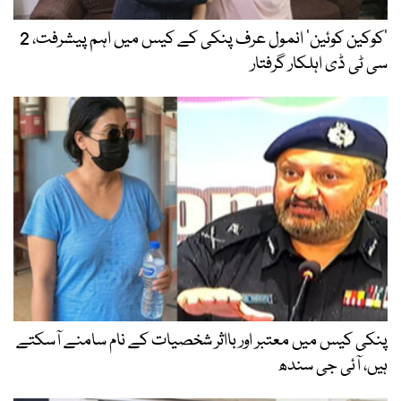
’کوکین کوئین‘ انمول عرف پنکی کے کیس میں اہم پیشرفت، 2
سی ٹی ڈی اہلکار گرفتار
پنکی کیس میں معتبر اور بااثر شخصیات کے نام سامنے آسکتے
ہیں، آئی جی سندھ