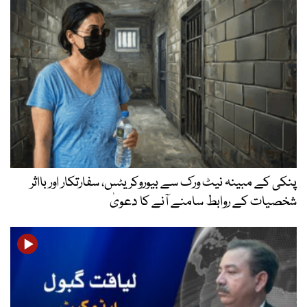
پنکی کے مبینہ نیٹ ورک سے بیوروکریٹس، سفارتکار اور بااثر
شخصیات کے روابط سامنے آنے کا دعویٰ