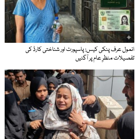
انمول عرف پنکی کیس: پاسپورٹ اور شناختی کارڈ کی
تفصیلات منظرِ عام پر آگئیں