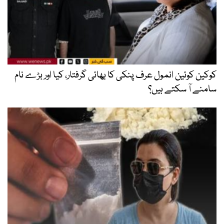
کوکین کوئین انمول عرف پنکی کا بھائی گرفتار، کیا اور بڑے نام
سامنے آ سکتے ہیں؟