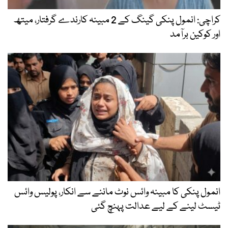
کراچی: انمول پنکی گینگ کے 2 مبینہ کارندے گرفتار، میتھ
اور کوکین برآمد
انمول پنکی کا مبینہ وائس نوٹ ماننے سے انکار، پولیس وائس
ٹیسٹ لینے کے لیے عدالت پہنچ گئی