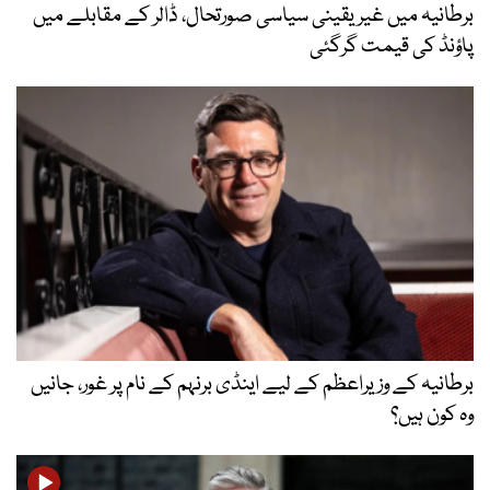
برطانیہ میں غیر یقینی سیاسی صورتحال، ڈالر کے مقابلے میں
پاؤنڈ کی قیمت گرگئی
برطانیہ کے وزیراعظم کے لیے اینڈی برنہم کے نام پر غور، جانیں
وہ کون ہیں؟