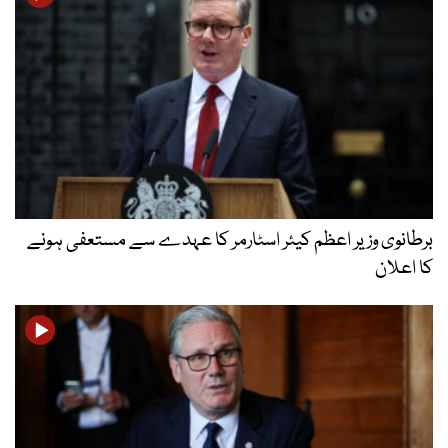
برطانوی وزیر اعظم کیئر اسٹارمر کا عہدے سے مستعفی ہونے
کا اعلان