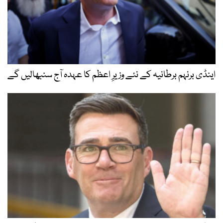
اینڈی برنہم برطانیہ کے نئے وزیرِ اعظم کا عہدہ آج سنبھالیں گے