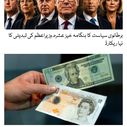
برطانوی سیاست کا ہنگامہ خیز عشرہ، وزیراعظم کی تبدیلی کا
نیا ریکارڈ