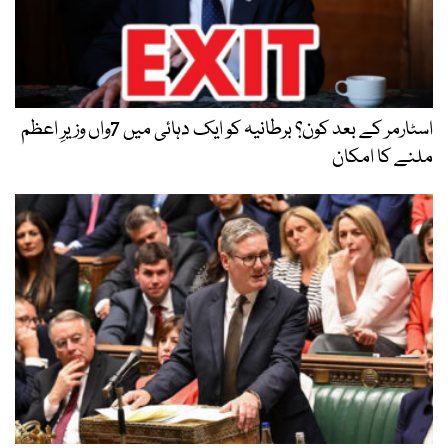
اسٹارمر کے بعد کون؟ برطانیہ کو ایک دہائی میں 7واں وزیرِ اعظم
ملنے کا امکان