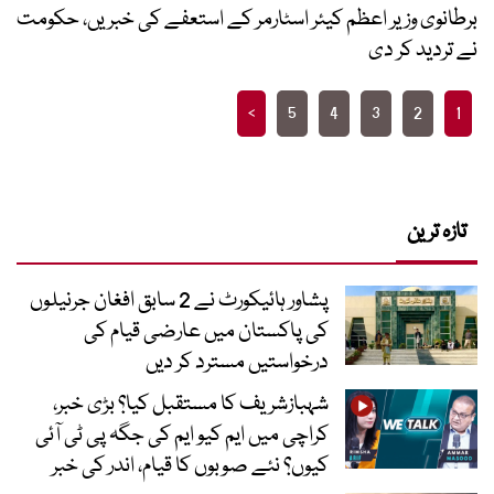
برطانوی وزیر اعظم کیئر اسٹارمر کے استعفے کی خبریں، حکومت
نے تردید کر دی
Posts
>
5
4
3
2
1
pagination
تازہ ترین
پشاور ہائیکورٹ نے 2 سابق افغان جرنیلوں
کی پاکستان میں عارضی قیام کی
درخواستیں مسترد کر دیں
شہبازشریف کا مستقبل کیا؟ بڑی خبر،
کراچی میں ایم کیو ایم کی جگہ پی ٹی آئی
کیوں؟ نئے صوبوں کا قیام، اندر کی خبر