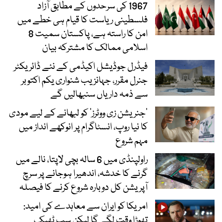
1967 کی سرحدوں کے مطابق آزاد
فلسطینی ریاست کا قیام ہی خطے میں
امن کا راستہ ہے، پاکستان سمیت 8
اسلامی ممالک کا مشترکہ بیان
فیڈرل جوڈیشل اکیڈمی کے نئے ڈائریکٹر
جنرل مقرر، جہانزیب شنواری یکم اکتوبر
سے ذمہ داریاں سنبھالیں گے
’جنریشن زی ووٹرز‘ کو لبھانے کے لیے مودی
کا نیا روپ، انسٹاگرام پر انوکھے انداز میں
مہم شروع
راولپنڈی میں 6 سالہ بچی لاپتا، نالے میں
گرنے کا خدشہ، اندھیرا ہوجانے پر سرچ
آپریشن کل دوبارہ شروع کرنے کا فیصلہ
امریکا کو ایران سے معاہدے کی امید:
تھوڑا وقت لگے گا لیکن سب ٹھیک