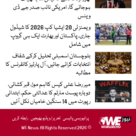
ہوجائے گا، امریکی نائب صدر جے ڈی
وینس
ویمنز ٹی 20 ایشیا کپ 2026 کا شیڈول
جاری، پاکستان اور بھارت ایک ہی گروپ
میں شامل
بلوچستان اسمبلی تحلیل کرکے شفاف
انتخابات کرائے جائیں، آل پارٹیز کانفرنس کا
مطالبہ
میر رضا علی کیس کااہم موڑ، قبر کشائی،
دوبارہ پوسٹ مارٹم کا عدالتی حکم، ابتدائی
رپورٹ میں 14 سنگین خامیاں نکل آئیں
پرائیویسی پالیسی
تحریر/ویڈیو بھیجیں
رابطہ کریں
© 2026 WE News. All Rights Reserved