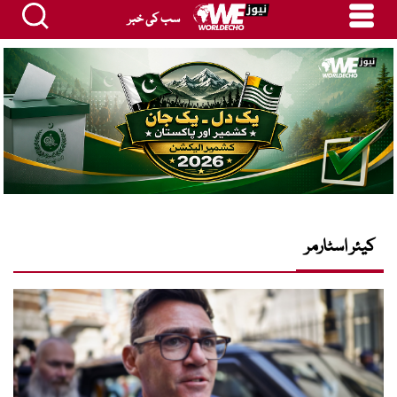
سب کی خبر
کیئر اسٹارمر