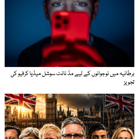
برطانیہ میں نوجوانوں کے لیے مڈ نائٹ سوشل میڈیا کرفیو کی
تجویز