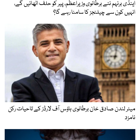
اینڈی برنہم نئے برطانوی وزیراعظم، پیر کو حلف اٹھائیں گے،
انہیں کون سے چیلنجز کا سامنا رہے گا؟
میئر لندن صادق خان برطانوی ہاؤس آف لارڈز کے تاحیات رکن
نامزد