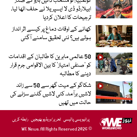
کولمبیا: نو منتخب دائیں بازو کے صدر
ابیلارڈو ڈی لا ایسپریلا نے حلف اٹھا لیا،
ترجیحات کا اعلان کردیا
کھانے کے اوقات دماغ پر کیسے اثر انداز
ہوتے ہیں؟ نئی تحقیق سامنے آگئی
50 عالمی ماہرین کا طالبان کے اقدامات
کو ’صنفی امتیاز‘ کا بین الاقوامی جرم قرار
دینے کا مطالبہ
شکاگو کے میت گھر سے 50 سے زائد
لاشیں برآمد، کئی لاشیں گلنے سڑنے کی
حالت میں تھیں
پرائیویسی پالیسی
تحریر/ویڈیو بھیجیں
رابطہ کریں
© 2026 WE News. All Rights Reserved