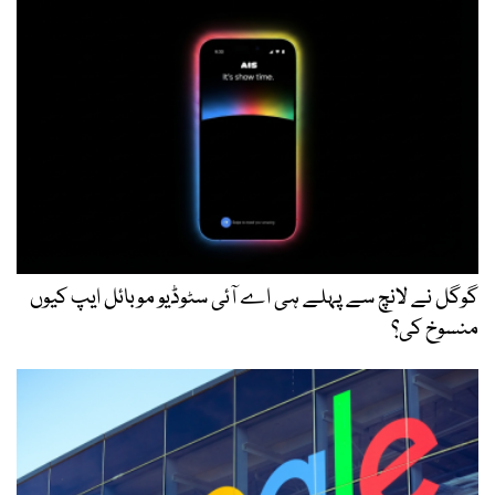
گوگل نے لانچ سے پہلے ہی اے آئی سٹوڈیو موبائل ایپ کیوں
منسوخ کی؟