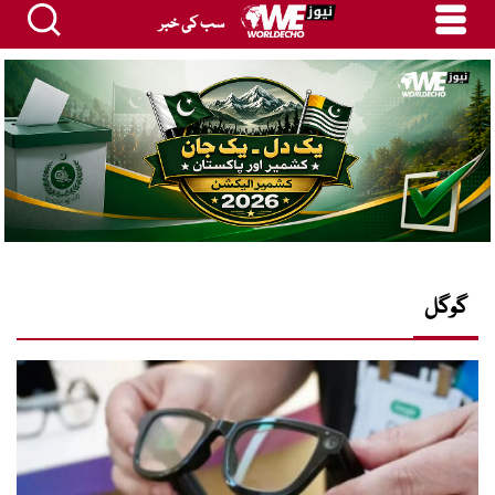
سب کی خبر
گوگل