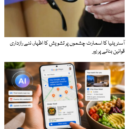
آسٹریلیا کا اسمارٹ چشموں پر تشویش کا اظہار، نئے رازداری
قوانین بنانے پر زور