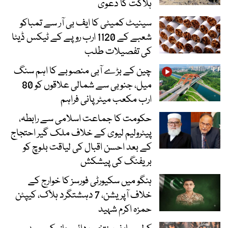
ہلاکت کا دعویٰ
سینیٹ کمیٹی کا ایف بی آر سے تمباکو
شعبے کے 1120 ارب روپے کے ٹیکس ڈیٹا
کی تفصیلات طلب
چین کے بڑے آبی منصوبے کا اہم سنگ
میل، جنوبی سے شمالی علاقوں کو 80
ارب مکعب میٹر پانی فراہم
حکومت کا جماعت اسلامی سے رابطہ،
پیٹرولیم لیوی کے خلاف ملک گیر احتجاج
کے بعد احسن اقبال کی لیاقت بلوچ کو
بریفنگ کی پیشکش
ہنگو میں سکیورٹی فورسز کا خوارج کے
خلاف آپریشن، 7 دہشتگرد ہلاک، کیپٹن
حمزہ اکرم شہید