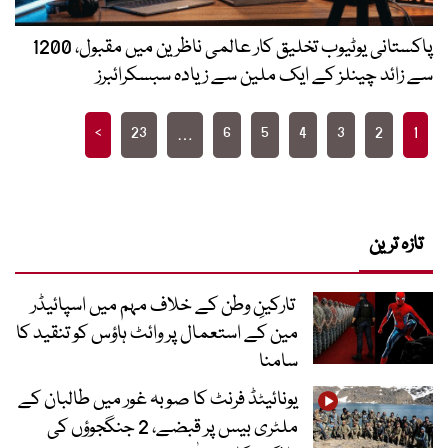
پاکستانی یوٹیوب تخلیق کار عالمی ناظرین میں مقبول، 1200
سے زائد چینلز کے ایک ملین سے زیادہ سبسکرائبرز
Posts
>
23
6
5
4
3
2
1
…
pagination
تازہ ترین
تارکینِ وطن کے خلاف مہم میں اسپائیڈر
مین کے استعمال پر وائٹ ہاؤس کو تنقید کا
سامنا
یونائیٹڈ فرنٹ کا صوبہ غور میں طالبان کے
ملٹری بیس پر قبضے، 2 جنگجوؤں کی