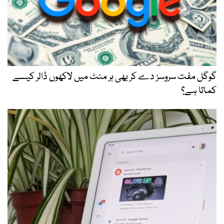
گوگل مفت سروسز دے کر بھی ہر منٹ میں لاکھوں ڈالر کیسے
کماتا ہے؟