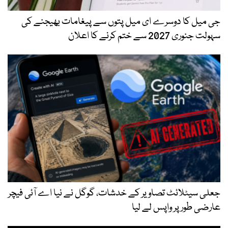
جی میل کا دوسرے ای میل پتوں سے پیغامات بھیجنے کی
سہولت جنوری 2027 سے ختم کرنے کا اعلان
جعلی سیٹلائٹ تصاویر کے خدشات، گوگل نے نیا اے آئی فیچر
عارضی طور پر واپس لے لیا