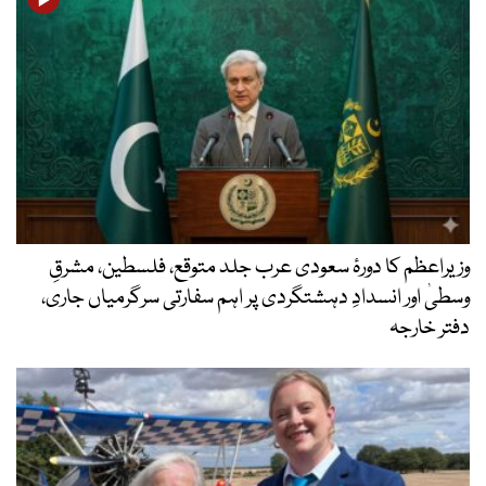
وزیراعظم کا دورۂ سعودی عرب جلد متوقع، فلسطین، مشرقِ
وسطیٰ اور انسدادِ دہشتگردی پر اہم سفارتی سرگرمیاں جاری،
دفتر خارجہ