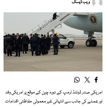
ویب ڈیسک
امریکی صدر ڈونلڈ ٹرمپ کے دورہ چین کے موقع پر امریکی وفد
اور عملے کی جانب سے انتہائی غیر معمولی حفاظتی اقدامات