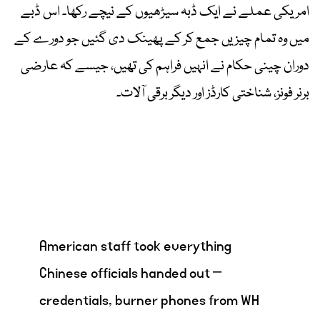
امریکی عملے نے ایک ڈبہ سیڑھیوں کے نیچے رکھا۔ اس ڈبے
میں وہ تمام چیزیں جمع کر کے پھینک دی گئیں جو دورے کے
دوران چینی حکام نے انہیں فراہم کی تھیں، جیسے کہ عارضی
برنر فونز، شناختی کارڈز اور دیگر برقی آلات۔
American staff took everything
Chinese officials handed out –
credentials, burner phones from WH