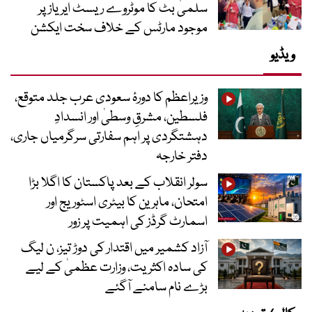
سلمیٰ بٹ کا موٹروے ریسٹ ایریاز پر
موجود مارٹس کے خلاف سخت ایکشن
ویڈیو
وزیراعظم کا دورۂ سعودی عرب جلد متوقع،
فلسطین، مشرقِ وسطیٰ اور انسدادِ
دہشتگردی پر اہم سفارتی سرگرمیاں جاری،
دفتر خارجہ
سولر انقلاب کے بعد پاکستان کا اگلا بڑا
امتحان، ماہرین کا بیٹری اسٹوریج اور
اسمارٹ گرڈز کی اہمیت پر زور
آزاد کشمیر میں اقتدار کی دوڑ تیز، ن لیگ
کی سادہ اکثریت، وزارت عظمیٰ کے لیے
بڑے نام سامنے آگئے