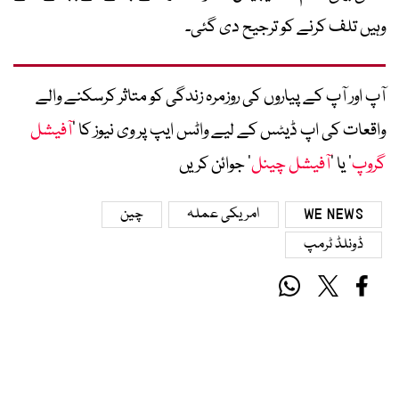
وہیں تلف کرنے کو ترجیح دی گئی۔
آپ اور آپ کے پیاروں کی روزمرہ زندگی کو متاثر کرسکنے والے
واقعات کی اپ ڈیٹس کے لیے واٹس ایپ پر وی نیوز کا ’
آفیشل
گروپ
‘ یا ’
آفیشل چینل
‘ جوائن کریں
WE NEWS
امریکی عملہ
چین
ڈونلڈ ٹرمپ