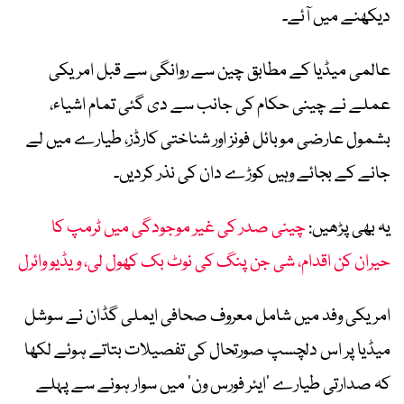
دیکھنے میں آئے۔
عالمی میڈیا کے مطابق چین سے روانگی سے قبل امریکی
عملے نے چینی حکام کی جانب سے دی گئی تمام اشیاء،
بشمول عارضی موبائل فونز اور شناختی کارڈز، طیارے میں لے
جانے کے بجائے وہیں کوڑے دان کی نذر کردیں۔
یہ بھی پڑھیں:
چینی صدر کی غیر موجودگی میں ٹرمپ کا
حیران کن اقدام، شی جن پنگ کی نوٹ بک کھول لی، ویڈیو وائرل
امریکی وفد میں شامل معروف صحافی ایملی گڈان نے سوشل
میڈیا پر اس دلچسپ صورتحال کی تفصیلات بتاتے ہوئے لکھا
کہ صدارتی طیارے ‘ایئر فورس ون’ میں سوار ہونے سے پہلے