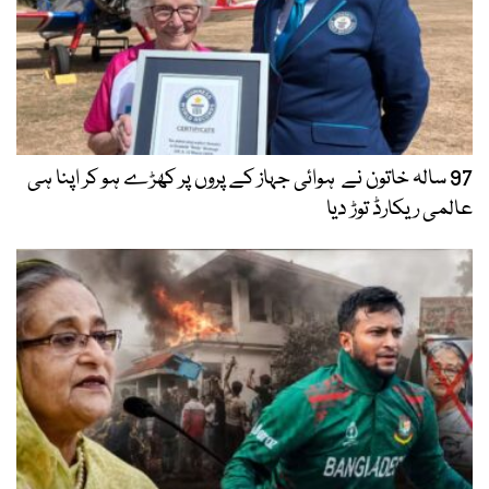
97 سالہ خاتون نے ہوائی جہاز کے پروں پر کھڑے ہو کر اپنا ہی
عالمی ریکارڈ توڑ دیا