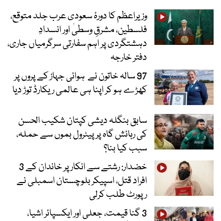
وزیراعظم کا دورۂ سعودی عرب جلد متوقع،
فلسطین، مشرقِ وسطیٰ اور انسدادِ
دہشتگردی پر اہم سفارتی سرگرمیاں جاری،
دفتر خارجہ
97 سالہ خاتون نے ہوائی جہاز کے پروں پر
کھڑے ہو کر اپنا ہی عالمی ریکارڈ توڑ دیا
سابق بنگلہ دیشی کپتان شکیب الحسن
کی رہائش گاہ پر پیٹرول بموں سے حملہ،
سبب کیا بنا؟
خضدار: رشتے سے انکار پر خاندان کے 3
افراد قتل، اسپیکر بلوچستان اسمبلی نے
رپورٹ طلب کرلی
3 گنا قیمت، جعلی اور ایکسپائر اشیا،