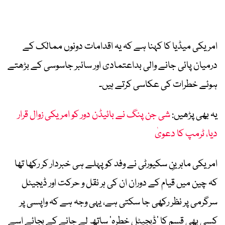
امریکی میڈیا کا کہنا ہے کہ یہ اقدامات دونوں ممالک کے
درمیان پائی جانے والی بداعتمادی اور سائبر جاسوسی کے بڑھتے
ہوئے خطرات کی عکاسی کرتے ہیں۔
یہ بھی پڑھیں:
شی جن پنگ نے بائیڈن دور کو امریکی زوال قرار
دیا، ٹرمپ کا دعویٰ
امریکی ماہرینِ سکیورٹی نے وفد کو پہلے ہی خبردار کر رکھا تھا
کہ چین میں قیام کے دوران ان کی ہر نقل و حرکت اور ڈیجیٹل
سرگرمی پر نظر رکھی جا سکتی ہے، یہی وجہ ہے کہ واپسی پر
کسی بھی قسم کا ‘ڈیجیٹل خطرہ’ ساتھ لے جانے کے بجائے اسے