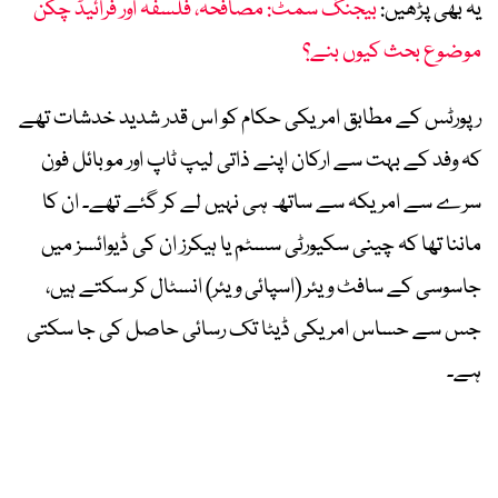
یہ بھی پڑھیں:
بیجنگ سمٹ: مصافحہ، فلسفہ اور فرائیڈ چکن
موضوع بحث کیوں بنے؟
رپورٹس کے مطابق امریکی حکام کو اس قدر شدید خدشات تھے
کہ وفد کے بہت سے ارکان اپنے ذاتی لیپ ٹاپ اور موبائل فون
سرے سے امریکہ سے ساتھ ہی نہیں لے کر گئے تھے۔ ان کا
ماننا تھا کہ چینی سکیورٹی سسٹم یا ہیکرز ان کی ڈیوائسز میں
جاسوسی کے سافٹ ویئر (اسپائی ویئر) انسٹال کر سکتے ہیں،
جس سے حساس امریکی ڈیٹا تک رسائی حاصل کی جا سکتی
ہے۔