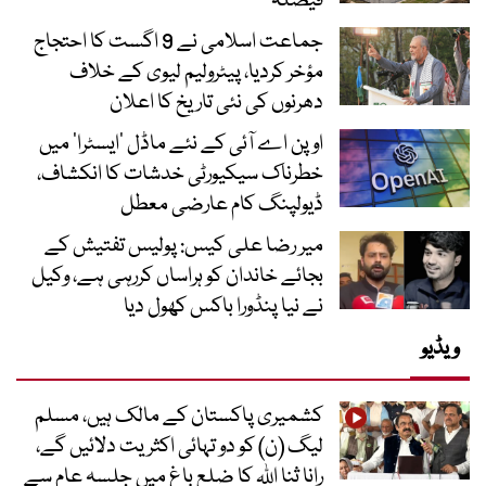
فیصلہ
جماعت اسلامی نے 9 اگست کا احتجاج
مؤخر کردیا، پیٹرولیم لیوی کے خلاف
دھرنوں کی نئی تاریخ کا اعلان
اوپن اے آئی کے نئے ماڈل ’ایسٹرا‘ میں
خطرناک سیکیورٹی خدشات کا انکشاف،
ڈیولپنگ کام عارضی معطل
میر رضا علی کیس: پولیس تفتیش کے
بجائے خاندان کو ہراساں کررہی ہے، وکیل
نے نیا پنڈورا باکس کھول دیا
ویڈیو
کشمیری پاکستان کے مالک ہیں، مسلم
لیگ (ن) کو دو تہائی اکثریت دلائیں گے،
رانا ثنا اللہ کا ضلع باغ میں جلسہ عام سے