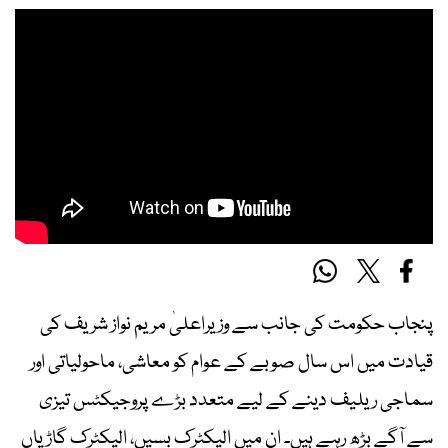
پنجاب حکومت کی جانب سے وزیراعلیٰ مریم نواز شریف کی
قیادت میں اس سال صوبے کے عوام کو معاشی، ماحولیاتی اور
سماجی ریلیف دینے کے لیے متعدد بڑے پروجیکٹس تیزی
سے آگے بڑھ رہے ہیں۔ ان میں الیکٹرک بسیں، الیکٹرک گاڑیاں