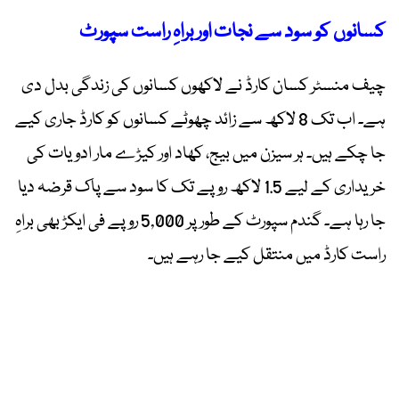
کسانوں کو سود سے نجات اور براہِ راست سپورٹ
چیف منسٹر کسان کارڈ نے لاکھوں کسانوں کی زندگی بدل دی
ہے۔ اب تک 8 لاکھ سے زائد چھوٹے کسانوں کو کارڈ جاری کیے
جا چکے ہیں۔ ہر سیزن میں بیج، کھاد اور کیڑے مار ادویات کی
خریداری کے لیے 1.5 لاکھ روپے تک کا سود سے پاک قرضہ دیا
جا رہا ہے۔ گندم سپورٹ کے طور پر 5,000 روپے فی ایکڑ بھی براہِ
راست کارڈ میں منتقل کیے جا رہے ہیں۔