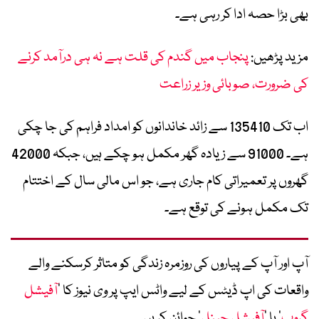
بھی بڑا حصہ ادا کر رہی ہے۔
مزید پڑھیں:
پنجاب میں گندم کی قلت ہے نہ ہی درآمد کرنے
کی ضرورت، صوبائی وزیر زراعت
اب تک 135410 سے زائد خاندانوں کو امداد فراہم کی جا چکی
ہے۔ 91000 سے زیادہ گھر مکمل ہو چکے ہیں، جبکہ 42000
گھروں پر تعمیراتی کام جاری ہے، جو اس مالی سال کے اختتام
تک مکمل ہونے کی توقع ہے۔
آپ اور آپ کے پیاروں کی روزمرہ زندگی کو متاثر کرسکنے والے
واقعات کی اپ ڈیٹس کے لیے واٹس ایپ پر وی نیوز کا ’
آفیشل
گروپ
‘ یا ’
آفیشل چینل
‘ جوائن کریں