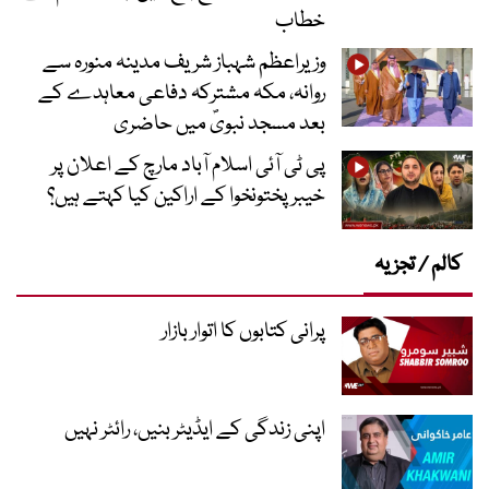
خطاب
وزیراعظم شہباز شریف مدینہ منورہ سے
روانہ، مکہ مشترکہ دفاعی معاہدے کے
بعد مسجد نبویؐ میں حاضری
پی ٹی آئی اسلام آباد مارچ کے اعلان پر
خیبر پختونخوا کے اراکین کیا کہتے ہیں؟
کالم / تجزیہ
پرانی کتابوں کا اتوار بازار
اپنی زندگی کے ایڈیٹر بنیں، رائٹر نہیں