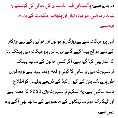
مزید پڑھیے:
پاکستانی فلم انڈسٹری کی بحالی کی کوششیں:
شاندار ماضی، موجودہ زوال اور پنجاب حکومت کے بڑے
فیصلے
اس پروجیکٹ سے بے روزگار نوجوانوں اور خواتین کے لیے روزگار
کے نئے مواقع پیدا کیے گئے ہیں۔ اس پروجیکٹ میں پینک بٹن
کا آغاز بھی کیا گیا ہے۔ اگر کسی خاتون کے ساتھ پبلک
ٹرانسپورٹ میں ہراسانی کا کوئی واقعہ رونما ہوتا ہے تو وہ فوری
طور پر پینک بٹن کے کیو آر کوڈ کے ذریعے پولیس کو اطلاع
دے سکتی ہے۔ یہ اسکیم ٹرانسپورٹ وژن 2030 کا حصہ ہے
اور الیکٹرک موٹر سائیکلوں کے منصوبے کے ساتھ بھی آگے بڑھ
رہی ہے۔