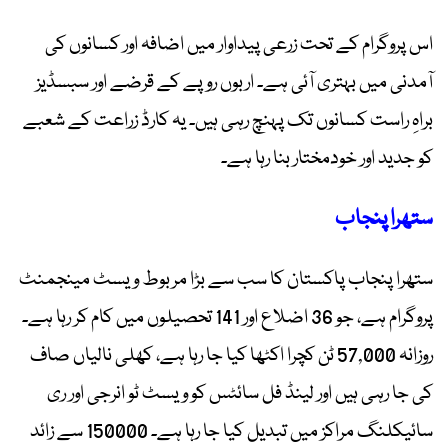
اس پروگرام کے تحت زرعی پیداوار میں اضافہ اور کسانوں کی
آمدنی میں بہتری آئی ہے۔ اربوں روپے کے قرضے اور سبسڈیز
براہِ راست کسانوں تک پہنچ رہی ہیں۔ یہ کارڈ زراعت کے شعبے
کو جدید اور خودمختار بنا رہا ہے۔
ستھرا پنجاب
ستھرا پنجاب پاکستان کا سب سے بڑا مربوط ویسٹ مینجمنٹ
پروگرام ہے، جو 36 اضلاع اور 141 تحصیلوں میں کام کر رہا ہے۔
روزانہ 57,000 ٹن کچرا اکٹھا کیا جا رہا ہے، کھلی نالیاں صاف
کی جا رہی ہیں اور لینڈ فل سائٹس کو ویسٹ ٹو انرجی اور ری
سائیکلنگ مراکز میں تبدیل کیا جا رہا ہے۔ 150000 سے زائد