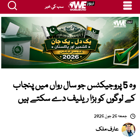
سب کی خبر
وہ 5 پروجیکٹس جو سال رواں میں پنجاب
کے لوگوں کو بڑا ریلیف دے سکتے ہیں
جمعہ 26 جون 2026
عارف ملک