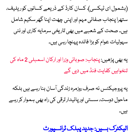
(بشمول ای ٹیکسی)، کسان کارڈ کے ذریعے کسانوں کو ریلیف،
ستھرا پنجاب صفائی مہم اور اپنی چھت اپنا گھر سکیم شامل
ہیں۔ صحت کے شعبے میں بھی تاریخی سرمایہ کاری اور نئی
سہولیات عوام کو بڑا فائدہ پہنچا رہی ہیں۔
یہ بھی پڑھیں:
پنجاب: صوبائی وزرا اور ارکان اسمبلی 2 ماہ کی
تنخواہیں کفایت فنڈ میں دیں گے
یہ پروجیکٹس نہ صرف روزمرہ زندگی آسان بنا رہے ہیں بلکہ
ماحول دوست، سستی اور پائیدار ترقی کی راہ بھی ہموار کر رہے
ہیں۔
الیکٹرک بسیں: جدید پبلک ٹرانسپورٹ