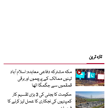
تازہ ترین
مکہ مشترکہ دفاعی معاہدہ: اسلام آباد
تینوں ممالک کے پرچموں اور برقی
قمقموں سے جگمگا اٹھا
حکومت کا بجلی کی 3 بڑی تقسیم کار
کمپنیوں کی نجکاری کا عمل تیز کرنے کا