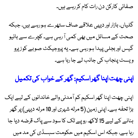
صفائی کارکن دن رات کام کر رہے ہیں۔
گلیاں، بازار اور دیہی علاقے صاف ستھرے ہو رہے ہیں، جبکہ
صحت کے مسائل میں بھی کمی آ رہی ہے۔ کچرے سے بائیو
گیس اور بجلی پیدا ہو رہی ہے۔ یہ پروجیکٹ صوبے کو زیرو
ویسٹ پنجاب کی جانب لے جا رہا ہے۔
اپنی چھت اپنا گھر اسکیم: گھر کے خواب کی تکمیل
اپنی چھت اپنا گھر اسکیم کم آمدنی والے خاندانوں کے لیے ایک
بڑا تحفہ ہے۔ اپنی زمین (5 مرلہ شہری اور 10 مرلہ دیہی) پر گھر
بنانے کے لیے 15 لاکھ روپے تک کا سود سے پاک قرضہ دیا جا
رہا ہے، جبکہ اس اسکیم میں حکومت سبسڈی کی مد میں