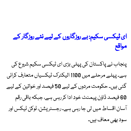
ای ٹیکسی سکیم: بے روزگاروں کے لیے نئے روزگار کے
مواقع
پنجاب نے پاکستان کی پہلی بڑی ای ٹیکسی سکیم شروع کی
ہے۔ پہلے مرحلے میں 1100 الیکٹرک ٹیکسیاں متعارف کرائی
گئی ہیں۔ حکومت مردوں کے لیے 50 فیصد اور خواتین کے لیے
60 فیصد ڈاؤن پیمنٹ خود ادا کر رہی ہے، جبکہ باقی رقم
آسان اقساط میں لی جا رہی ہے۔ رجسٹریشن، ٹوکن ٹیکس اور
سود بھی معاف ہیں۔