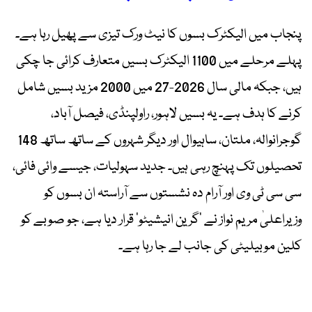
پنجاب میں الیکٹرک بسوں کا نیٹ ورک تیزی سے پھیل رہا ہے۔
پہلے مرحلے میں 1100 الیکٹرک بسیں متعارف کرائی جا چکی
ہیں، جبکہ مالی سال 2026-27 میں 2000 مزید بسیں شامل
کرنے کا ہدف ہے۔ یہ بسیں لاہور، راولپنڈی، فیصل آباد،
گوجرانوالہ، ملتان، ساہیوال اور دیگر شہروں کے ساتھ ساتھ 148
تحصیلوں تک پہنچ رہی ہیں۔ جدید سہولیات، جیسے وائی فائی،
سی سی ٹی وی اور آرام دہ نشستوں سے آراستہ ان بسوں کو
وزیراعلیٰ مریم نواز نے ’گرین انیشیٹو‘ قرار دیا ہے، جو صوبے کو
کلین موبیلیٹی کی جانب لے جا رہا ہے۔