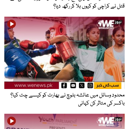
قتل نے کراچی کو کیوں ہلا کر رکھ دیا؟
محدود وسائل میں عائشہ بلوچ نے بھارت کو کیسے چت کیا؟
باکسر کی متاثر کن کہانی