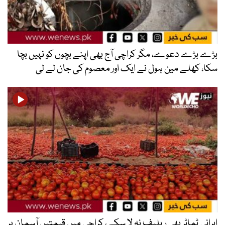
بڑے بڑے دعوے، مگر کراچی آج بھی اپنے بچوں کو نہیں بچا
سکا، کھلے مین ہول نے ایک اور معصوم کی جان لے لی
ایرانی ٹماٹر بھی ریلیف نہ لا سکے، کراچی میں قیمتیں آسمان پر