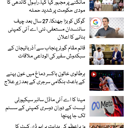
مانگنے پر مجبور کیا گیا، راہول گاندھی کا
مودی حکومت پر شدید حملہ
گوگل کو بڑا جھٹکا، 27 سال بعد چیف
سائنسدان مستعفی، نئی اے آئی کمپنی
بنانے کا اعلان
قائم مقام گورنر پنجاب سے آذربائیجان کے
سبکدوش سفیر کی الوداعی ملاقات
برطانوی خاتون باکسر دماغ میں خون بہنے
کے باعث ہنگامی سرجری کے بعد زیرِ علاج
میٹا کا اے آئی ماڈل سائبر سیکیورٹی
ٹیسٹ کے دوران دوسری کمپنی کے سسٹم
تک جا پہنچا
وزیراعظم کی ہدایت پر ایم ڈی کیٹ کا