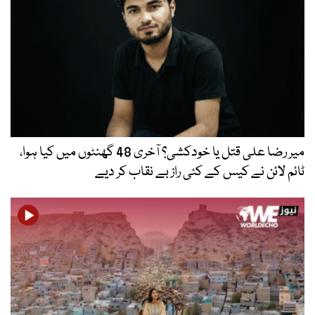
میر رضا علی قتل یا خودکشی؟ آخری 48 گھنٹوں میں کیا ہوا،
ٹائم لائن نے کیس کے کئی راز بے نقاب کر دیے