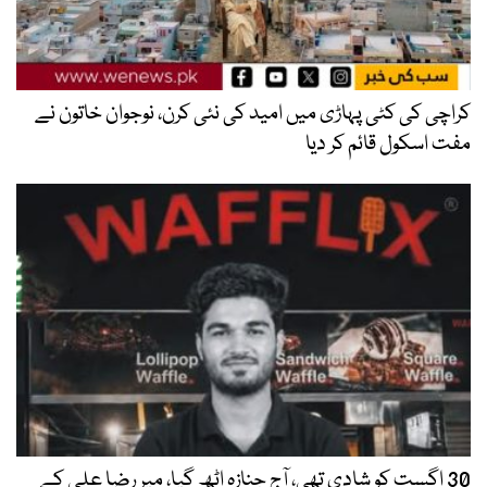
کراچی کی کٹی پہاڑی میں امید کی نئی کرن، نوجوان خاتون نے
مفت اسکول قائم کر دیا
30 اگست کو شادی تھی، آج جنازہ اٹھ گیا، میر رضا علی کے