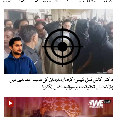
ڈاکٹر آکاش قتل کیس: گرفتار ملزمان کی مبینہ مقابلے میں
ہلاکت نے تحقیقات پر سوالیہ نشان لگادیا