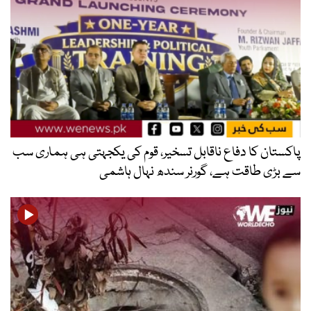
پاکستان کا دفاع ناقابل تسخیر، قوم کی یکجہتی ہی ہماری سب
سے بڑی طاقت ہے، گورنر سندھ نہال ہاشمی