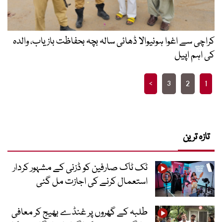
کراچی سے اغوا ہونیوالا ڈھائی سالہ بچہ بحفاظت بازیاب، والدہ
کی اہم اپیل
Posts
>
3
2
1
pagination
تازہ ترین
ٹک ٹاک صارفین کو ڈزنی کے مشہور کردار
استعمال کرنے کی اجازت مل گئی
طلبہ کے گھروں پر غنڈے بھیج کر معافی