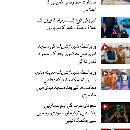
صدارت خصوصی کمیٹی کا
اجلاس
امریکی فوج کے سربراہ کا ایران کے
خلاف جنگ ختم کرنے پر زور
وزیراعظم شہباز شریف کی مسجد
نبویؐ میں حاضری، وفد کے ہمراہ
نماز ادا کی
وزیراعظم شہباز شریف مدینہ منورہ
سے روانہ، مکہ مشترکہ دفاعی
معاہدے کے بعد مسجد نبویؐ میں
حاضری
سعودی عرب کی اہم عمارتیں
پاکستان، ترکیہ اور سعودی پرچموں
سے جگمگا اٹھیں