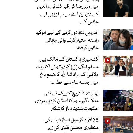
میں میر رضا کی قبر کشائی، والدین
کے ڈی این اے سیمپلز بھی لیے
جائیں گے
اندرونی تناؤ دور کرنے کے لیے انوکھا
راستہ اختیار کرنے والی جاپانی
خاتون گرفتار
کشمیری پاکستان کے مالک ہیں،
مسلم لیگ (ن) کو دو تہائی اکثریت
دلائیں گے، رانا ثنا اللہ کا ضلع باغ
میں جلسہ عام سے خطاب
بھارت: کاکروچ تحریک نے نئی
ملک گیر مہم کا اعلان کردیا، مودی
حکومت شدید دباؤ کا شکار
78 افراد کو سول اعزاز دینے کی
منظوری، محسن نقوی کی زیر