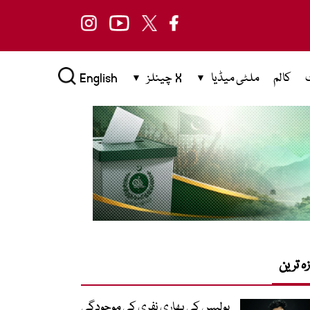
کالم
ملٹی میڈیا
X چینلز
English
زہ ترین
پولیس کی بھاری نفری کی موجودگی