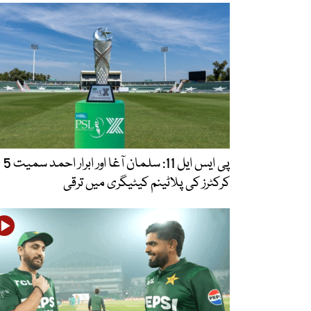
پی ایس ایل 11: سلمان آغا اور ابرار احمد سمیت 5
کرکٹرز کی پلاٹینم کیٹیگری میں ترقی