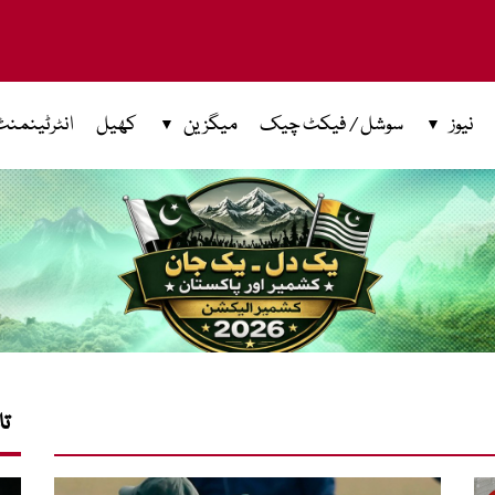
نیوز
سوشل / فیکٹ چیک
میگزین
کھیل
انٹرٹینمنٹ
تا