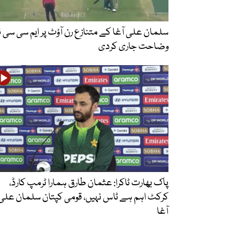
سلمان علی آغا کے متنازع رن آؤٹ پر ایم سی سی 
وضاحت جاری کردی
پاک بھارت ٹاکرا: عثمان طارق ہمارا ٹرمپ کارڈ،
کرکٹ اہم ہے ٹاس نہیں، قومی کپتان سلمان علی
آغا