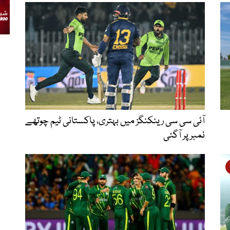
آئی سی سی رینکنگز میں بہتری، پاکستانی ٹیم چوتھے
نمبر پر آگئی