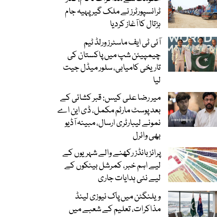
ٹرانسپورٹرز نے ملک گیر پہیہ جام
ہڑتال کا آغاز کردیا
آئی ٹی ایف ماسٹرز ورلڈ ٹیم
چیمپیئن شپ میں پاکستان کی
تاریخی کامیابی، سلور میڈل جیت
لیا
میر رضا علی کیس: قبر کشائی کے
بعد پوسٹ مارٹم مکمل، ڈی این اے
نمونے لیبارٹری ارسال، مبینہ آڈیو
بھی وائرل
پرائز بانڈز رکھنے والے شہریوں کے
لیے اہم خبر، کمرشل بینکوں کے
لیے نئی ہدایات جاری
ویلنگٹن میں پاک نیوزی لینڈ
مذاکرات، تعلیم کے شعبے میں