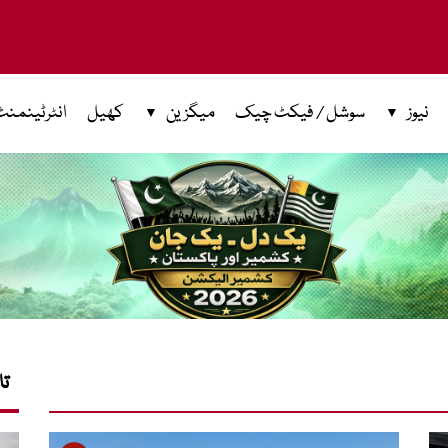
نیوز
سوشل / فیکٹ چیک
میگزین
کھیل
انٹرٹینمنٹ
تا