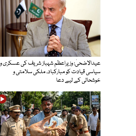
عیدالاضحیٰ: وزیراعظم شہباز شریف کی عسکری و
سیاسی قیادت کو مبارکباد، ملکی سلامتی و
خوشحالی کے لیے دعا