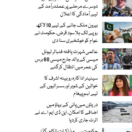
دوسرے مرحلے پر عملدرآمد کے
لیے آمادگی کا اعلان
بیرون ملک جانے کے لیے 10 لاکھ
روپے تک بلا سود قرض، حکومت نے
عوام کو خوشخبری سنا دی
عالمی شہرت یافتہ فٹبالر لیونل
میسی کے والد جارج میسی 68 برس
کی عمر میں انتقال کرگئے
سینیئر اداکارہ روبینہ اشرف کا
خواتین کے شوہر اور سسرالیوں کے
لیے اہم پیغام
دریاؤں میں پانی کے بہاؤ میں
اضافے کا امکان، این ڈی ایم اے نے
الرٹ جاری کردیا
حکومت سے مذاکرات ناکام، گڈز