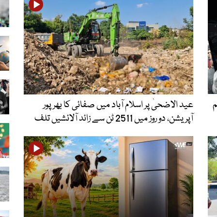
م
عید الاضحیٰ پر اسلام آباد میں صفائی کا بھرپور
آپریشن، دو روز میں 2511 ٹن سے زائد آلائشیں تلف