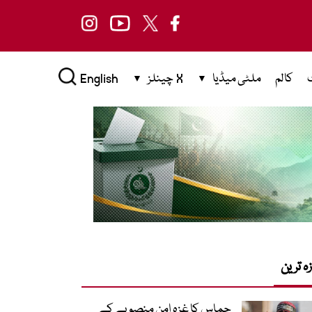
کالم
ملٹی میڈیا
X چینلز
English
زہ ترین
حماس کا غزہ امن منصوبے کے