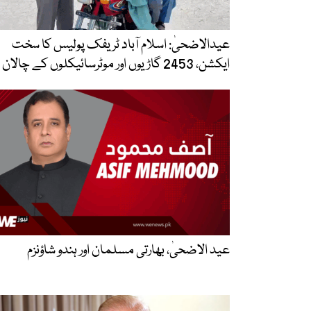
عیدالاضحیٰ: اسلام آباد ٹریفک پولیس کا سخت
ایکشن، 2453 گاڑیوں اور موٹرسائیکلوں کے چالان
عید الاضحیٰ، بھارتی مسلمان اور ہندو شاؤنزم