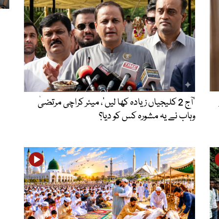
’آج 2 کلیجیاں زیادہ کھا لیں‘، میئر کراچی مرتضیٰ
وہاب نے یہ مشورہ کس کو دیا؟