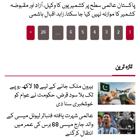
پاکستان عالمی سطح پر کشمیریوں کا وکیل، آزاد اور مقبوضہ
کشمیر کا موازنہ نہیں کیا جا سکتا، زاہد اقبال ہاشمی
Posts
>
26
6
5
4
3
2
1
…
pagination
تازہ ترین
بیرون ملک جانے کے لیے 10 لاکھ روپے
تک بلا سود قرض، حکومت نے عوام کو
خوشخبری سنا دی
عالمی شہرت یافتہ فٹبالر لیونل میسی کے
والد جارج میسی 68 برس کی عمر میں
انتقال کرگئے