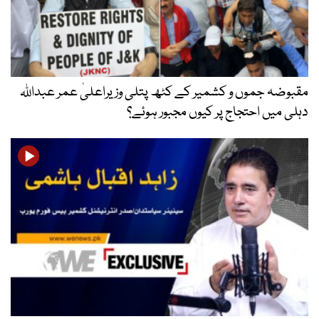
مقبوضہ جموں و کشمیر کے کٹھ پتلی وزیراعلیٰ عمر عبداللہ
دہلی میں احتجاج پر کیوں مجبور ہوئے؟