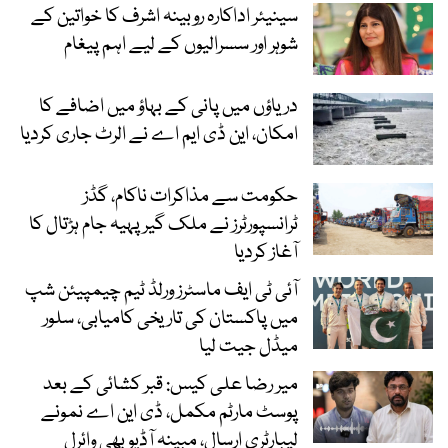
سینیئر اداکارہ روبینہ اشرف کا خواتین کے
شوہر اور سسرالیوں کے لیے اہم پیغام
دریاؤں میں پانی کے بہاؤ میں اضافے کا
امکان، این ڈی ایم اے نے الرٹ جاری کردیا
حکومت سے مذاکرات ناکام، گڈز
ٹرانسپورٹرز نے ملک گیر پہیہ جام ہڑتال کا
آغاز کردیا
آئی ٹی ایف ماسٹرز ورلڈ ٹیم چیمپیئن شپ
میں پاکستان کی تاریخی کامیابی، سلور
میڈل جیت لیا
میر رضا علی کیس: قبر کشائی کے بعد
پوسٹ مارٹم مکمل، ڈی این اے نمونے
لیبارٹری ارسال، مبینہ آڈیو بھی وائرل