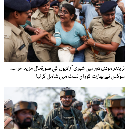
نریندر مودی دور میں شہری آزادیوں کی صورتحال مزید خراب،
سوکس نے بھارت کو واچ لسٹ میں شامل کر لیا