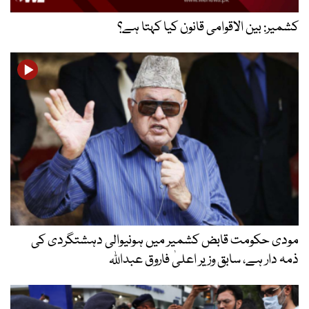
کشمیر: بین الاقوامی قانون کیا کہتا ہے؟
مودی حکومت قابض کشمیر میں ہونیوالی دہشتگردی کی
ذمہ دار ہے، سابق وزیر اعلیٰ فاروق عبداللہ