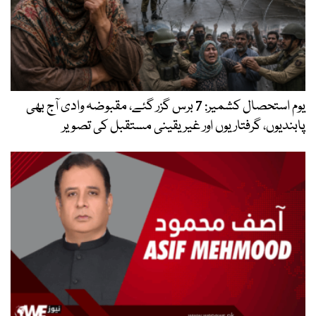
یوم استحصال کشمیر: 7 برس گزر گئے، مقبوضہ وادی آج بھی
پابندیوں، گرفتاریوں اور غیر یقینی مستقبل کی تصویر