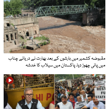
مقبوضہ کشمیر میں بارشوں کے بعد بھارت نے دریائے چناب
میں پانی چھوڑ دیا، پاکستان میں سیلاب کا خدشہ