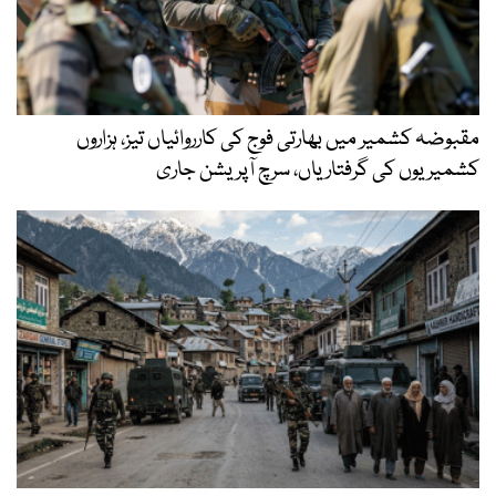
مقبوضہ کشمیر میں بھارتی فوج کی کارروائیاں تیز، ہزاروں
کشمیریوں کی گرفتاریاں، سرچ آپریشن جاری