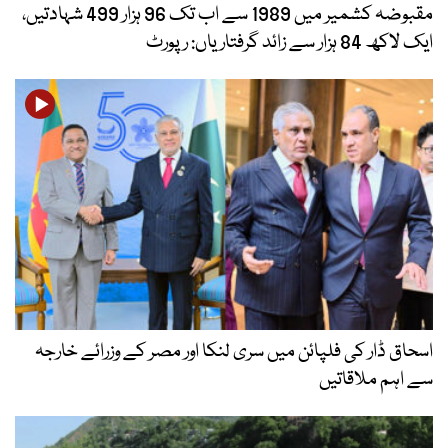
مقبوضہ کشمیر میں 1989 سے اب تک 96 ہزار 499 شہادتیں،
ایک لاکھ 84 ہزار سے زائد گرفتاریاں: رپورٹ
اسحاق ڈار کی فلپائن میں سری لنکا اور مصر کے وزرائے خارجہ
سے اہم ملاقاتیں