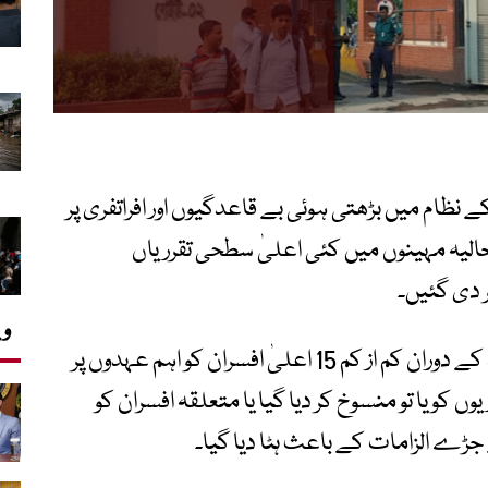
ے نظام میں بڑھتی ہوئی بے قاعدگیوں اور افراتفری پر
الیہ مہینوں میں کئی اعلیٰ سطحی تقرریاں
ر دی گئیں۔
وی
مقامی میڈیا رپورٹس کے مطابق گزشتہ 2 ماہ کے دوران کم از کم 15 اعلیٰ افسران کو اہم عہدوں پر
یوں کو یا تو منسوخ کر دیا گیا یا متعلقہ افسران کو
ڑے الزامات کے باعث ہٹا دیا گیا۔