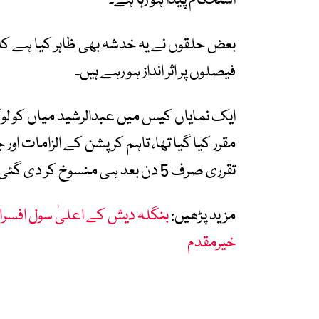
استحکام پیدا ہو رہا ہے۔
بعض حلقوں نے یہ خدشہ بھی ظاہر کیا ہے کہ 
فیصلوں پر اثر انداز ہو رہے ہیں۔
ایک نمایاں کیس میں عبدالرشید میاں کو لو
مقرر کیا گیا تھا، تاہم کرپشن کے الزامات ا
تقرری صرف 5 دن بعد ہی منسوخ کر دی گئی۔
مزید پڑھیں:
بنگلہ دیش کے اعلیٰ سول افسران 
خیرمقدم