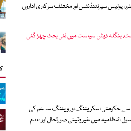
لرز، پولیس سپرنٹنڈنٹس اور مختلف سرکاری اداروں
ٹ، بنگلہ دیش سیاست میں نئی بحث چھڑ گئی
کا
وخی سے حکومتی اسکریننگ اور ویٹنگ سسٹم کی
ل انتظامیہ میں غیر یقینی صورتحال اور عدم