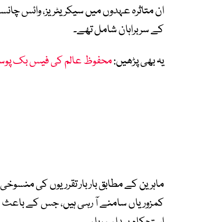
ان متاثرہ عہدوں میں سیکریٹریز، وائس چانس
کے سربراہان شامل تھے۔
یہ بھی پڑھیں:
محفوظ عالم کی فیس بک پوس
ماہرین کے مطابق بار بار تقرریوں کی منس
کمزوریاں سامنے آ رہی ہیں، جس کے باعث سو