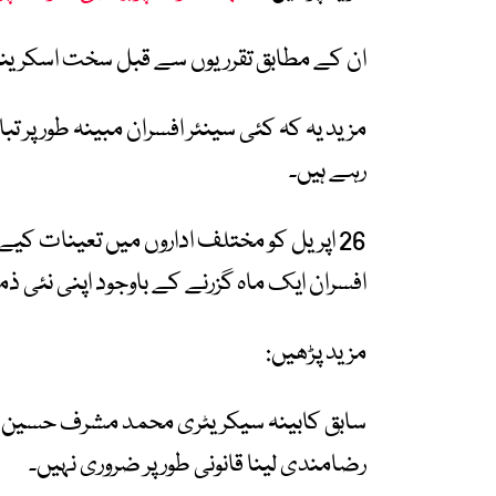
ان کے مطابق تقرریوں سے قبل سخت اسکرینن
مزید یہ کہ کئی سینئر افسران مبینہ طور پر تب
رہے ہیں۔
افسران ایک ماہ گزرنے کے باوجود اپنی نئی ذم
مزید پڑھیں:
سابق کابینہ سیکریٹری محمد مشرف حسین بھو
رضامندی لینا قانونی طور پر ضروری نہیں۔