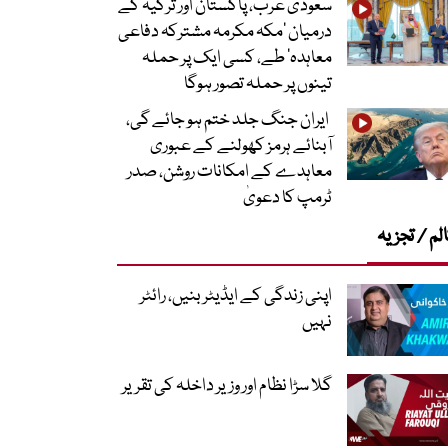
سعودی عرب، پاکستان اور ترکیہ کے
درمیان ’مکہ مکرمہ مشترکہ دفاعی
معاہدہ‘ طے، کسی ایک پر حملہ
تینوں پر حملہ تصور ہوگا
ایران جنگ جلد ختم ہو جائے گی،
آبنائے ہرمز کھولنے کے عبوری
معاہدے کے امکانات روشن، صدر
ٹرمپ کا دعویٰ
لم / تجزیہ
اپنی زندگی کے ایڈیٹر بنیں، رائٹر
نہیں
گلا سڑا نظام اور وزیر داخلہ کی تقریر