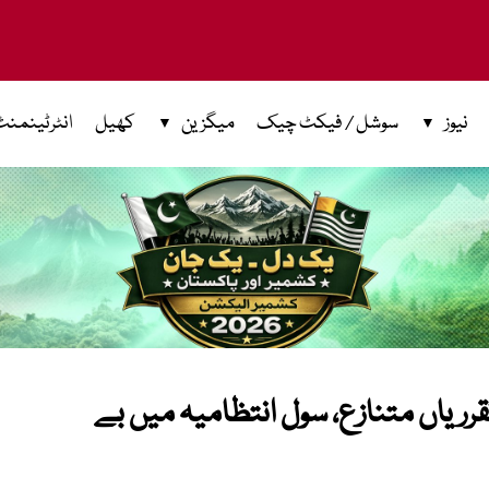
نیوز
سوشل / فیکٹ چیک
میگزین
کھیل
انٹرٹینمنٹ
فسران کی تقرریاں متنازع، سول انتظامیہ میں بے