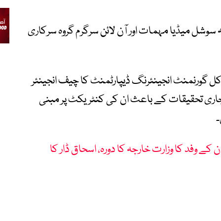
سوشل میڈیا مہمات اور آن لائن سرگرم گروہ سرکاری
کل گورنمنٹ انجینئرنگ ڈیپارٹمنٹ کا چیف انجینئر
ور جاری تحقیقات کے باعث ان کی کنٹریکٹ پر مبنی
کے وفد کا وزارت خارجہ کا دورہ، اسحاق ڈار کا