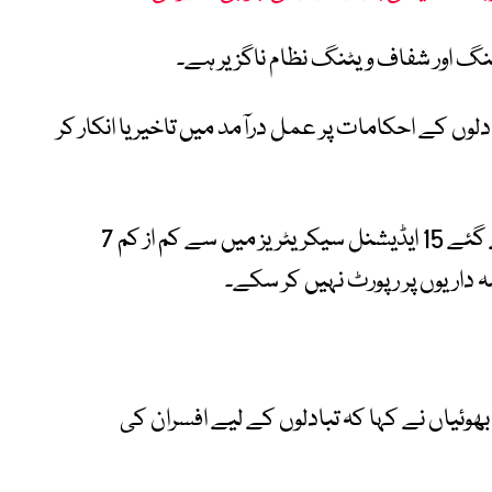
گ اور شفاف ویٹنگ نظام ناگزیر ہے۔
ادلوں کے احکامات پر عمل درآمد میں تاخیر یا انکار کر
26 اپریل کو مختلف اداروں میں تعینات کیے گئے 15 ایڈیشنل سیکریٹریز میں سے کم از کم 7
ہ داریوں پر رپورٹ نہیں کر سکے۔
ئیاں نے کہا کہ تبادلوں کے لیے افسران کی