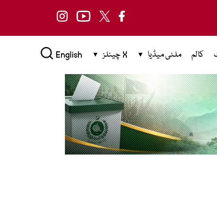
کالم
ملٹی میڈیا
X چینلز
English