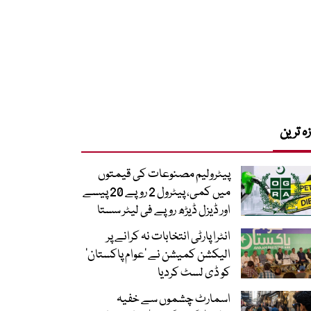
زہ ترین
پیٹرولیم مصنوعات کی قیمتوں
میں کمی، پیٹرول 2 روپے 20 پیسے
اور ڈیزل ڈیڑھ روپے فی لیٹر سستا
انٹرا پارٹی انتخابات نہ کرانے پر
الیکشن کمیشن نے ’عوام پاکستان‘
کو ڈی لسٹ کردیا
اسمارٹ چشموں سے خفیہ