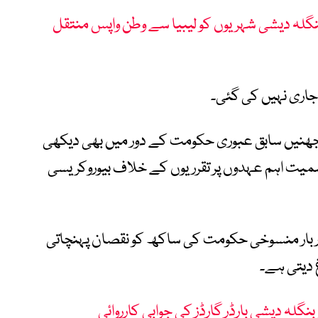
سانی ہمدردی کے تحت 170 بنگلہ دیشی شہریوں کو لیبیا سے وطن واپس منتقل
اری نہیں کی گئی۔
جھنیں سابق عبوری حکومت کے دور میں بھی دیکھی
سمیت اہم عہدوں پر تقرریوں کے خلاف بیوروکریسی
بار بار منسوخی حکومت کی ساکھ کو نقصان پہنچاتی
غ دیتی ہے۔
نگلہ دیشی بارڈر گارڈز کی جوابی کارروائی