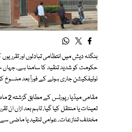
بنگلہ دیش میں انتظامی تبادلوں اور تقرریوں ک
حکومت کو شدید تنقید کا سامنا ہے، جہاں ح
نوٹیفکیشن جاری ہونے کے فوراً بعد منسوخ ک
تعینات یا منتقل کیا گیا، تاہم بعد ازاں ان تقرر
مختلف تنازعات، عوامی تنقید یا ماضی سے ج