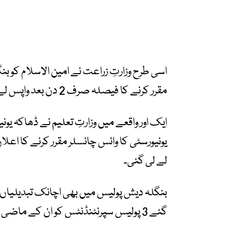
اسی طرح وزارتِ زراعت نے امین الاسلام کو ب
مقرر کرنے کا فیصلہ صرف 2 دن بعد واپس لے لیا۔
ایک اور واقعے میں وزارتِ تعلیم نے ڈھاکہ یونی
یونیورسٹی کا وائس چانسلر مقرر کرنے کا اعلان
لے لی گئی۔
بنگلہ دیش پولیس میں بھی اچانک تبدیلیاں
گئے 3 پولیس سپرنٹنڈنٹس کو ان کے ماضی کے کردار پر تنقید کے بعد واپس بلا لیا گیا۔