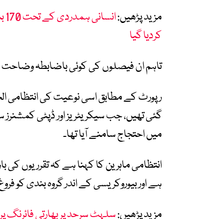
مزید پڑھیں:
ان
کردیا گیا
تاہم ان فیصلوں کی کوئی باضابطہ وضاحت ج
رپورٹ کے مطابق اسی نوعیت کی انتظامی ال
گئی تھیں، جب سیکریٹریز اور ڈپٹی کمشنرز 
میں احتجاج سامنے آیا تھا۔
انتظامی ماہرین کا کہنا ہے کہ تقرریوں کی 
ہے اور بیوروکریسی کے اندر گروہ بندی کو فرو
مزید پڑھیں:
سلہٹ سرحد پر بھارتی فائرنگ پر ب