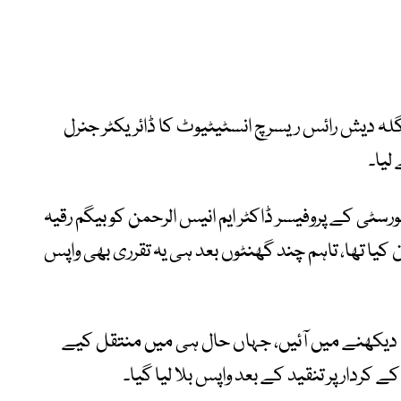
نگلہ دیش رائس ریسرچ انسٹیٹیوٹ کا ڈائریکٹر جنرل
ورسٹی کے پروفیسر ڈاکٹر ایم انیس الرحمن کو بیگم رقیہ
 کیا تھا، تاہم چند گھنٹوں بعد ہی یہ تقرری بھی واپس
 دیکھنے میں آئیں، جہاں حال ہی میں منتقل کیے