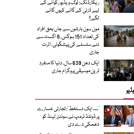
ریکارڈنگ: لوگ ویڈیو رکوانے کے
لیے ڈزنی کے گانے کیوں گانے
لگے؟
مون سون بارشوں سے جاں بحق افراد
کی تعداد 151 ہوگئی، 8 اگست سے
نئے سلسلے کی پیشگوئی، الرٹ
جاری
ایک دھن 639 سال، دنیا کا منفرد
ترین موسیقی پروگرام جاری
ڈیو
’۔۔۔ ایک دستخط‘: تجارتی خسارے
پر ڈونلڈ ٹرمپ نے سوئٹزر لینڈ کو
دھمکی دے دی