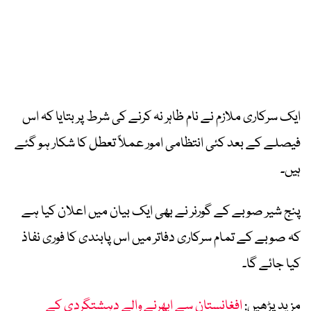
ایک سرکاری ملازم نے نام ظاہر نہ کرنے کی شرط پر بتایا کہ اس
فیصلے کے بعد کئی انتظامی امور عملاً تعطل کا شکار ہو گئے
ہیں۔
پنج شیر صوبے کے گورنر نے بھی ایک بیان میں اعلان کیا ہے
کہ صوبے کے تمام سرکاری دفاتر میں اس پابندی کا فوری نفاذ
کیا جائے گا۔
مزید پڑھیں:
افغانستان سے ابھرنے والے دہشتگردی کے