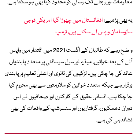
معلومات اور رابطے تک رسائی کو محدود کرنا بھی ہو سکتا ہے۔
یہ بھی پڑھیے:
افغانستان میں چھوڑا گیا امریکی فوجی
سازوسامان واپس لے سکتے ہیں، ٹرمپ
واضح رہے کہ طالبان کے اگست 2021 میں اقتدار میں واپس
آنے کے بعد خواتین، میڈیا اور سول سوسائٹی پر متعدد پابندیاں
عائد کی جا چکی ہیں۔ لڑکیوں کی ثانوی اور اعلیٰ تعلیم پر پابندی
برقرار ہے جبکہ متعدد خواتین کو ملازمتوں سے بھی محروم کیا
جا چکا ہے۔ انسانی حقوق کے کارکنوں اور صحافیوں نے اس
دوران دھمکیوں، گرفتاریوں اور سنسرشپ کے واقعات کی بھی
نشاندہی کی ہے۔