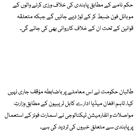
حکم نامے کے مطابق پابندی کی خلاف ورزی کرنے والوں کے
موبائل فون ضبط کر کے توڑ دیے جائیں گے جبکہ متعلقہ
قوانین کے تحت ان کے خلاف کارروائی بھی کی جائے گی۔
طالبان حکومت نے اس معاملے پر باضابطہ مؤقف جاری نہیں
کیا، تاہم افغان میڈیا ادارے کابل ٹریبیون کے مطابق وزارتِ
مواصلات و انفارمیشن ٹیکنالوجی نے اسمارٹ فونز کے استعمال
پر پابندی سے متعلق خبروں کی تردید کی ہے۔