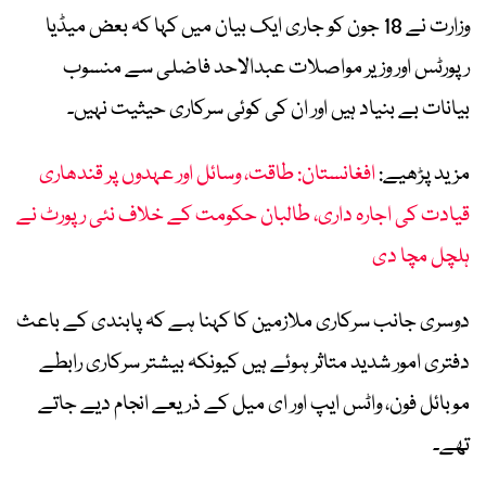
وزارت نے 18 جون کو جاری ایک بیان میں کہا کہ بعض میڈیا
رپورٹس اور وزیر مواصلات عبدالاحد فاضلی سے منسوب
بیانات بے بنیاد ہیں اور ان کی کوئی سرکاری حیثیت نہیں۔
مزید پڑھیے:
افغانستان: طاقت، وسائل اور عہدوں پر قندھاری
قیادت کی اجارہ داری، طالبان حکومت کے خلاف نئی رپورٹ نے
ہلچل مچا دی
دوسری جانب سرکاری ملازمین کا کہنا ہے کہ پابندی کے باعث
دفتری امور شدید متاثر ہوئے ہیں کیونکہ بیشتر سرکاری رابطے
موبائل فون، واٹس ایپ اور ای میل کے ذریعے انجام دیے جاتے
تھے۔