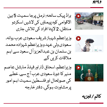
ویڈیو
براڈ پیک سانحہ: نرمل پرجا سمیت 5 بین
الاقوامی کوہ پیماؤں کی لاشیں اسکردو
منتقل، 2 لاپتا افراد کی تلاش جاری
وزیراعظم شہباز شریف سعودی عرب روانہ،
سعودی ولی عہد و وزیراعظم شہزادہ محمد
بن سلمان بن عبدالعزیز آل سعود سے اہم
ملاقات کریں گے
وزیراعظم، اسحاق ڈار اور فیلڈ مارشل عاصم
منیر کا دورۂ سعودی عرب آج سے، خطے
کی صورتحال اور فلسطین سمیت اہم امور
پر مشاورت ہوگی، دفتر خارجہ
کالم / تجزیہ