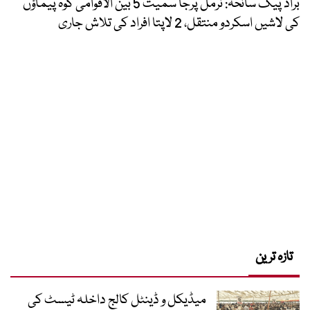
براڈ پیک سانحہ: نرمل پرجا سمیت 5 بین الاقوامی کوہ پیماؤں
کی لاشیں اسکردو منتقل، 2 لاپتا افراد کی تلاش جاری
تازہ ترین
میڈیکل و ڈینٹل کالج داخلہ ٹیسٹ کی