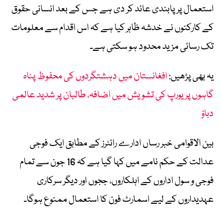
استعمال پر پابندی عائد کر دی ہے جس کے بعد انسانی حقوق
کے کارکنوں نے خدشہ ظاہر کیا ہے کہ اس اقدام سے معلومات
تک رسائی مزید محدود ہو سکتی ہے۔
یہ بھی پڑھیں:
افغانستان میں دہشتگردوں کی محفوظ پناہ
گاہوں پر یورپ کی تشویش میں اضافہ، طالبان پر شدید عالمی
دباؤ
بین الاقوامی خبر رساں ادارے رائٹرز کے مطابق ایک فوجی
عدالت کے حکم نامے میں کہا گیا ہے کہ 16 جون سے تمام
فوجی و سول اداروں کے اہلکاروں، ججوں اور دیگر سرکاری
عہدیداروں کے لیے اسمارٹ فون کا استعمال ممنوع ہوگا۔