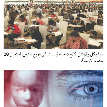
میڈیکل و ڈینٹل کالج داخلہ ٹیسٹ کی تاریخ تبدیل، امتحان 20
ستمبر کو ہوگا