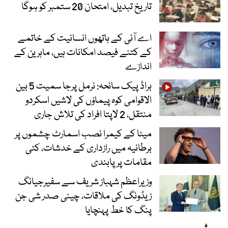
تاریخ تبدیل، امتحان 20 ستمبر کو ہوگا
اے آئی کے ہاتھوں انسانیت کے خاتمے
کے کتنے فیصد امکانات ہیں، ماہرین کے
اندازے
براڈ پیک سانحہ: نرمل پرجا سمیت 5 بین
الاقوامی کوہ پیماؤں کی لاشیں اسکردو
منتقل، 2 لاپتا افراد کی تلاش جاری
میٹا کے کیمرا نصب اسمارٹ چشموں پر
برطانیہ میں رازداری کے خدشات، کئی
مقامات پر پابندی
وزیراعظم شہباز شریف سے سفیرجیانگ
زیڈونگ کی ملاقات، چینی صدر شی جن
پنگ کا خط پہنچایا