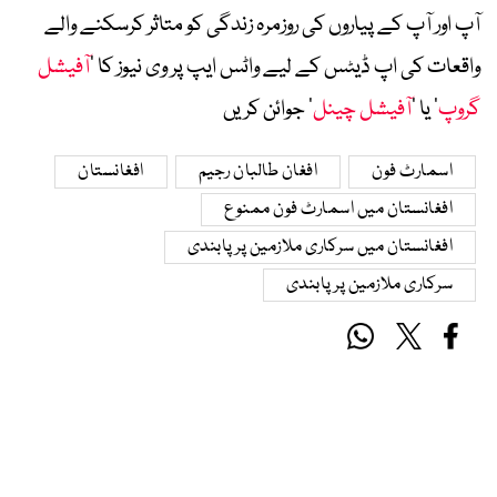
آپ اور آپ کے پیاروں کی روزمرہ زندگی کو متاثر کرسکنے والے
واقعات کی اپ ڈیٹس کے لیے واٹس ایپ پر وی نیوز کا ’
آفیشل
گروپ
‘ یا ’
آفیشل چینل
‘ جوائن کریں
اسمارٹ فون
افغان طالبان رجیم
افغانستان
افغانستان میں اسمارٹ فون ممنوع
افغانستان میں سرکاری ملازمین پر پابندی
سرکاری ملازمین پر پابندی