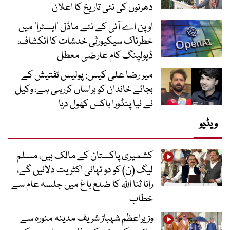
دھرنوں کی نئی تاریخ کا اعلان
اوپن اے آئی کے نئے ماڈل ’ایسٹرا‘ میں
خطرناک سیکیورٹی خدشات کا انکشاف،
ڈیولپنگ کام عارضی معطل
میر رضا علی کیس: پولیس تفتیش کے
بجائے خاندان کو ہراساں کررہی ہے، وکیل
نے نیا پنڈورا باکس کھول دیا
ویڈیو
کشمیری پاکستان کے مالک ہیں، مسلم
لیگ (ن) کو دو تہائی اکثریت دلائیں گے،
رانا ثنا اللہ کا ضلع باغ میں جلسہ عام سے
خطاب
وزیراعظم شہباز شریف مدینہ منورہ سے