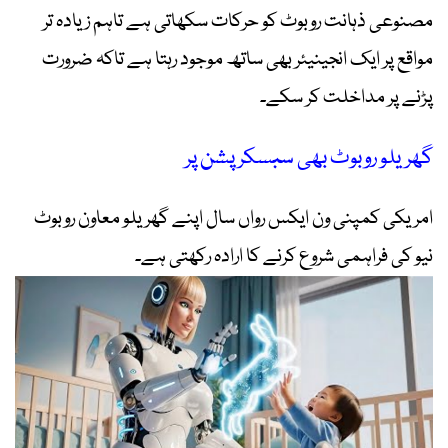
مصنوعی ذہانت روبوٹ کو حرکات سکھاتی ہے تاہم زیادہ تر
مواقع پر ایک انجینیئر بھی ساتھ موجود رہتا ہے تاکہ ضرورت
پڑنے پر مداخلت کر سکے۔
گھریلو روبوٹ بھی سبسکرپشن پر
امریکی کمپنی ون ایکس رواں سال اپنے گھریلو معاون روبوٹ
نیو کی فراہمی شروع کرنے کا ارادہ رکھتی ہے۔