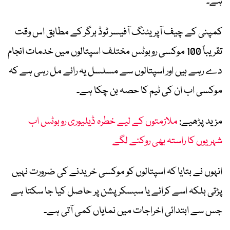
ہے۔
کمپنی کے چیف آپریٹنگ آفیسر ٹوڈ برگر کے مطابق اس وقت
تقریباً 100 موکسی روبوٹس مختلف اسپتالوں میں خدمات انجام
دے رہے ہیں اور اسپتالوں سے مسلسل یہ رائے مل رہی ہے کہ
موکسی اب ان کی ٹیم کا حصہ بن چکا ہے۔
مزید پڑھیے:
ملازمتوں کے لیے خطرہ ڈیلیوری روبوٹس اب
شہریوں کا راستہ بھی روکنے لگے
انہوں نے بتایا کہ اسپتالوں کو موکسی خریدنے کی ضرورت نہیں
پڑتی بلکہ اسے کرائے یا سبسکرپشن پر حاصل کیا جا سکتا ہے
جس سے ابتدائی اخراجات میں نمایاں کمی آتی ہے۔