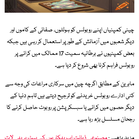
چینی کمپنیاں اپنے روبوٹس کو ہوٹلوں، صفائی کے کاموں اور
دیگر شعبوں میں آزمائش کے طور پر استعمال کر رہی ہیں جبکہ
بعض کمپنیوں نے برطانیہ سمیت 17 ممالک میں کرائے پر
روبوٹس فراہم کرنا بھی شروع کر دیا ہے۔
ماہرین کے مطابق اگرچہ چین میں سرکاری مراعات کی وجہ سے
کئی ادارے روبوٹس خریدنے کو ترجیح دیتے ہیں تاہم دنیا کے
دیگر حصوں میں کرائے یا سبسکرپشن پر روبوٹ حاصل کرنے کا
رجحان مسلسل بڑھ رہا ہے۔
مزید پڑھیے:
مصنوعی ذہانت اب بھکاریوں کے پیٹ پر بھی لات