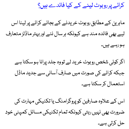
کرائے پر روبوٹ لینے کے کیا فائدے ہیں؟
ماہرین کے مطابق روبوٹ خریدنے کے بجائے کرائے پر لینا اس
لیے بھی فائدہ مند ہے کیونکہ ہر سال نئے اور بہتر ماڈلز متعارف
ہو رہے ہیں۔
اگر کوئی شخص روبوٹ خرید لے تو وہ جلد پرانا ہو سکتا ہے
جبکہ کرائے کی صورت میں صارف آسانی سے جدید ماڈل
استعمال کر سکتا ہے۔
اس کے علاوہ صارفین کو پروگرامنگ یا تکنیکی مہارت کی
ضرورت بھی نہیں رہتی کیونکہ تمام تکنیکی مسائل کمپنی خود
حل کرتی ہے۔