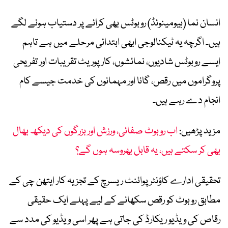
انسان نما (ہیومینوئڈ) روبوٹس بھی کرائے پر دستیاب ہونے لگے
ہیں۔ اگرچہ یہ ٹیکنالوجی ابھی ابتدائی مرحلے میں ہے تاہم
ایسے روبوٹس شادیوں، نمائشوں، کارپوریٹ تقریبات اور تفریحی
پروگراموں میں رقص، گانا اور مہمانوں کی خدمت جیسے کام
انجام دے رہے ہیں۔
مزید پڑھیں:
اب روبوٹ صفائی، ورزش اور بزرگوں کی دیکھ بھال
بھی کر سکتے ہیں، یہ قابل بھروسہ ہوں گے؟
تحقیقی ادارے کاؤنٹرپوائنٹ ریسرچ کے تجزیہ کار ایتھن چی کے
مطابق روبوٹ کو رقص سکھانے کے لیے پہلے ایک حقیقی
رقاص کی ویڈیو ریکارڈ کی جاتی ہے پھر اسی ویڈیو کی مدد سے