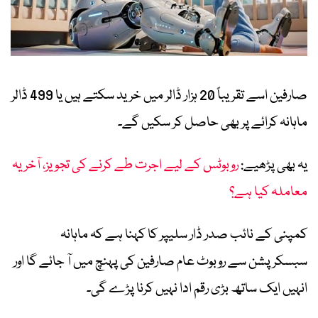
صارفین اسے تقریباً 20 ہزار ڈالر میں خرید سکتے ہیں یا 499 ڈالر
ماہانہ کرائے پر بھی حاصل کر سکیں گے۔
یہ بھی پڑھیے:
روبوٹس کے لیے اجرت طے کرنے کی تجویز، آخر یہ
معاملہ کیا ہے؟
کمپنی کے نائب صدر ڈار سلیپر کا کہنا ہے کہ ماہانہ
سبسکرپشن سے روبوٹ عام صارفین کی پہنچ میں آ جائے گا اور
انہیں ایک ساتھ بڑی رقم ادا نہیں کرنا پڑے گی۔