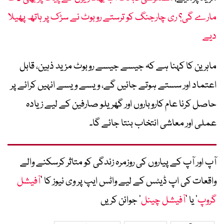
مارے گی؟ ری چارجنگ کو ترستے روبوٹ نے سڑک پر ہاتھ پھیلا
دیے
ماہرین کا کہنا ہے کہ جیسے جیسے روبوٹ مزید ذہین، قابل
اعتماد اور سستے ہوتے جائیں گے، ویسے ویسے انہیں کرائے پر
حاصل کرنا عام کاروباروں اور گھریلو صارفین کے لیے زیادہ
عملی اور معاشی انتخاب بنتا جائے گا۔
آپ اور آپ کے پیاروں کی روزمرہ زندگی کو متاثر کرسکنے والے
واقعات کی اپ ڈیٹس کے لیے واٹس ایپ پر وی نیوز کا ’
آفیشل
گروپ
‘ یا ’
آفیشل چینل
‘ جوائن کریں