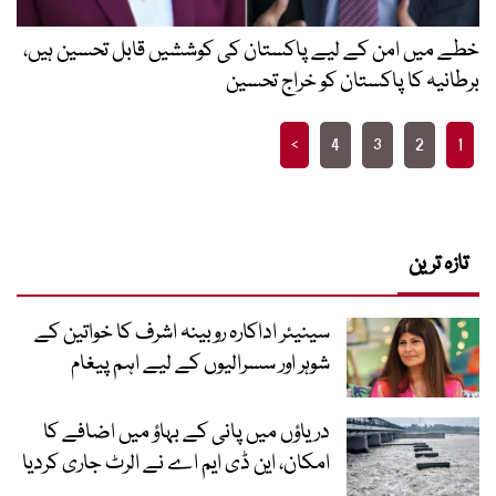
خطے میں امن کے لیے پاکستان کی کوششیں قابل تحسین ہیں،
برطانیہ کا پاکستان کو خراج تحسین
Posts
>
4
3
2
1
pagination
تازہ ترین
سینیئر اداکارہ روبینہ اشرف کا خواتین کے
شوہر اور سسرالیوں کے لیے اہم پیغام
دریاؤں میں پانی کے بہاؤ میں اضافے کا
امکان، این ڈی ایم اے نے الرٹ جاری کردیا