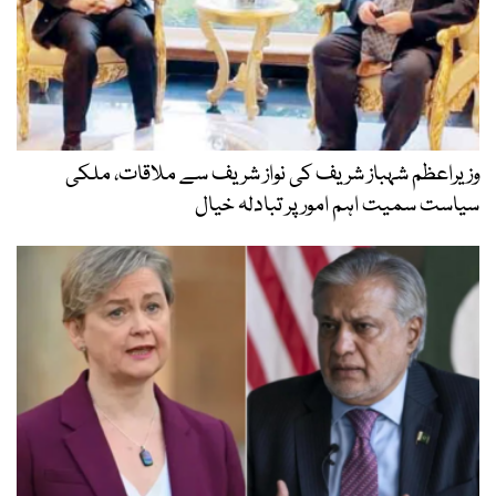
وزیراعظم شہباز شریف کی نواز شریف سے ملاقات، ملکی
سیاست سمیت اہم امور پر تبادلہ خیال