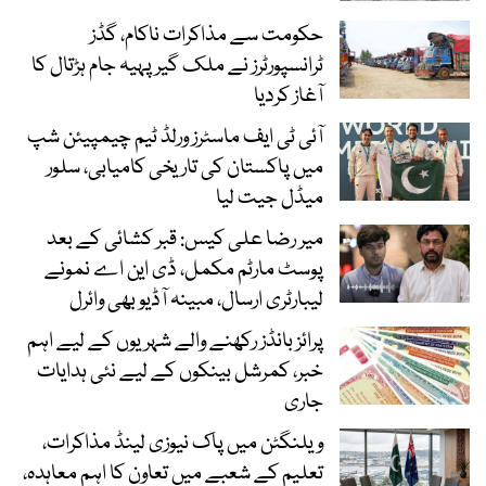
حکومت سے مذاکرات ناکام، گڈز
ٹرانسپورٹرز نے ملک گیر پہیہ جام ہڑتال کا
آغاز کردیا
آئی ٹی ایف ماسٹرز ورلڈ ٹیم چیمپیئن شپ
میں پاکستان کی تاریخی کامیابی، سلور
میڈل جیت لیا
میر رضا علی کیس: قبر کشائی کے بعد
پوسٹ مارٹم مکمل، ڈی این اے نمونے
لیبارٹری ارسال، مبینہ آڈیو بھی وائرل
پرائز بانڈز رکھنے والے شہریوں کے لیے اہم
خبر، کمرشل بینکوں کے لیے نئی ہدایات
جاری
ویلنگٹن میں پاک نیوزی لینڈ مذاکرات،
تعلیم کے شعبے میں تعاون کا اہم معاہدہ،