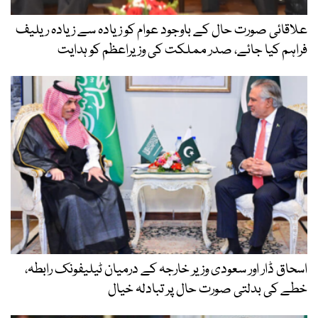
علاقائی صورت حال کے باوجود عوام کو زیادہ سے زیادہ ریلیف
فراہم کیا جائے، صدر مملکت کی وزیراعظم کو ہدایت
اسحاق ڈار اور سعودی وزیر خارجہ کے درمیان ٹیلیفونک رابطہ،
خطے کی بدلتی صورت حال پر تبادلہ خیال