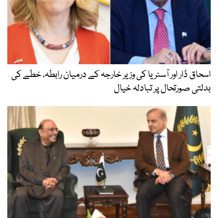
اسحاق ڈار اور آسٹریا کی وزیر خارجہ کے درمیان رابطہ، خطے کی
بدلتی صورتحال پر تبادلہ خیال