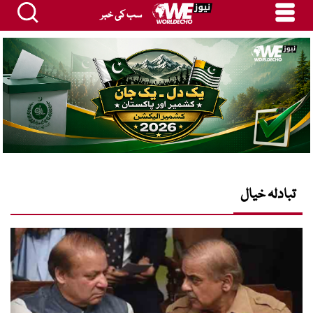
سب کی خبر
تبادلہ خیال