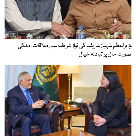
وزیراعظم شہباز شریف کی نواز شریف سے ملاقات، ملکی
صورت حال پر تبادلہ خیال