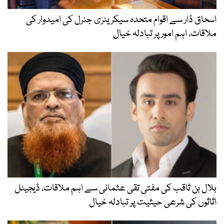
اسحاق ڈار سے اقوام متحدہ سیکریٹری جنرل کی امیدوار کی
ملاقات، اہم امور پر تبادلہ خیال
بلال بن ثاقب کی مفتی تقی عثمانی سے اہم ملاقات، ڈیجیٹل
اثاثوں کی شرعی حیثیت پر تبادلہ خیال