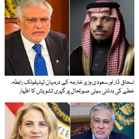
اسحاق ڈار اور سعودی وزیر خارجہ کے درمیان ٹیلیفونک رابطہ،
خطے کی بدلتی ہوئی صورتحال پر گہری تشویش کا اظہار