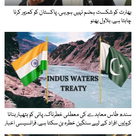
بھارت کو شکست ہضم نہیں ہورہی، پاکستان کو کمزور کرنا
چاہتا ہے، بلاول بھٹو
سندھ طاس معاہدے کی معطلی خطرناک، پانی کو ہتھیار بنانا
کروڑوں افراد کے لیے سنگین خطرہ بن سکتا ہے، فرانسیسی اخبار