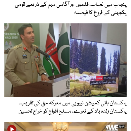
پنجاب میں نصاب، فلموں اور آگاہی مہم کے ذریعے قومی
یکجہتی کے فروغ کا فیصلہ
پاکستان ہائی کمیشن نیروبی میں معرکہ حق کی تقریب،
پاکستان زندہ باد کے نعرے، مسلح افواج کو خراج تحسین