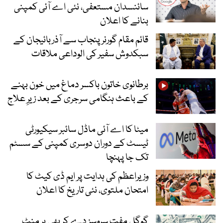
سائنسدان مستعفی، نئی اے آئی کمپنی
بنانے کا اعلان
قائم مقام گورنر پنجاب سے آذربائیجان کے
سبکدوش سفیر کی الوداعی ملاقات
برطانوی خاتون باکسر دماغ میں خون بہنے
کے باعث ہنگامی سرجری کے بعد زیرِ علاج
میٹا کا اے آئی ماڈل سائبر سیکیورٹی
ٹیسٹ کے دوران دوسری کمپنی کے سسٹم
تک جا پہنچا
وزیراعظم کی ہدایت پر ایم ڈی کیٹ کا
امتحان ملتوی، نئی تاریخ کا اعلان
گوگل مفت سروسز دے کر بھی ہر منٹ