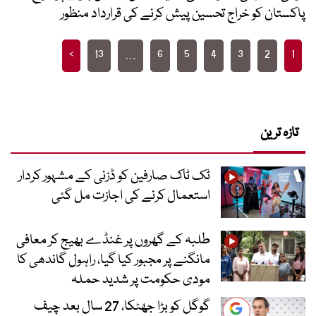
پاکستان کو خراج تحسین پیش کرنے کی قرارداد منظور
Posts
>
13
6
5
4
3
2
1
…
pagination
تازہ ترین
ٹک ٹاک صارفین کو ڈزنی کے مشہور کردار
استعمال کرنے کی اجازت مل گئی
طلبہ کے گھروں پر غنڈے بھیج کر معافی
مانگنے پر مجبور کیا گیا، راہول گاندھی کا
مودی حکومت پر شدید حملہ
گوگل کو بڑا جھٹکا، 27 سال بعد چیف