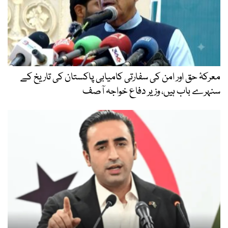
معرکۂ حق اور امن کی سفارتی کامیابی پاکستان کی تاریخ کے
سنہرے باب ہیں، وزیر دفاع خواجہ آصف