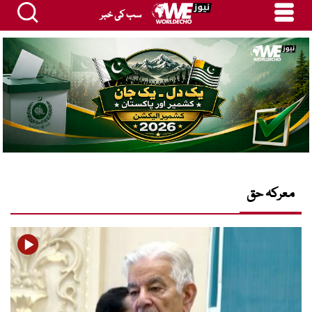
سب کی خبر
معرکہ حق