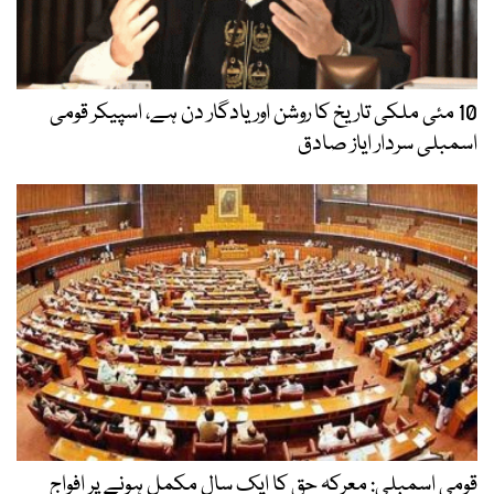
10 مئی ملکی تاریخ کا روشن اور یادگار دن ہے، اسپیکر قومی
اسمبلی سردار ایاز صادق
قومی اسمبلی: معرکہ حق کا ایک سال مکمل ہونے پر افواج