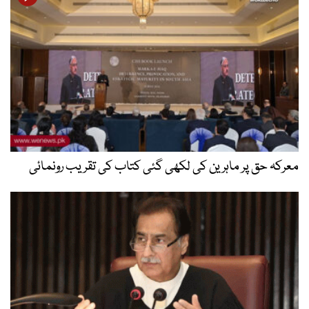
معرکہ حق پر ماہرین کی لکھی گئی کتاب کی تقریب رونمائی