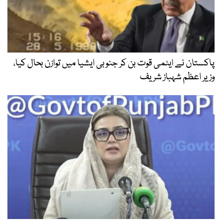
پاکستان نے ایٹمی قوت بن کر جنوبی ایشیا میں توازن بحال کیا،
وزیر اعظم شہباز شریف