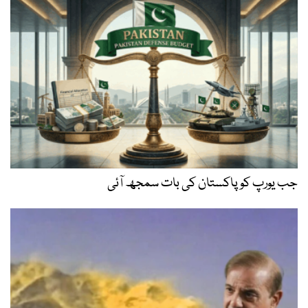
جب یورپ کو پاکستان کی بات سمجھ آئی