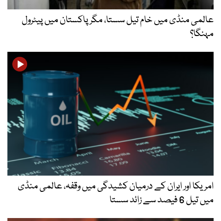
عالمی منڈی میں خام تیل سستا، مگر پاکستان میں پیٹرول
مہنگا؟
امریکا اور ایران کے درمیان کشیدگی میں وقفہ، عالمی منڈی
میں تیل 6 فیصد سے زائد سستا