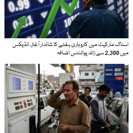
اسٹاک مارکیٹ میں کاروباری ہفتے کا شاندار آغاز، انڈیکس
میں 2,300 سے زائد پوائنٹس اضافہ