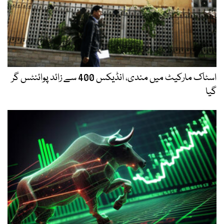
اسٹاک مارکیٹ میں مندی، انڈیکس 400 سے زائد پوائنٹس گر
گیا