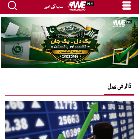
سب کی خبر
ڈالر فی بیرل