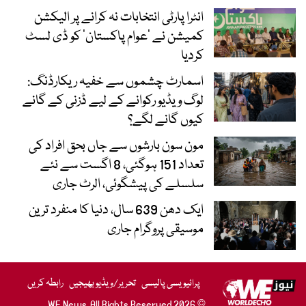
انٹرا پارٹی انتخابات نہ کرانے پر الیکشن
کمیشن نے ’عوام پاکستان‘ کو ڈی لسٹ
کردیا
اسمارٹ چشموں سے خفیہ ریکارڈنگ:
لوگ ویڈیو رکوانے کے لیے ڈزنی کے گانے
کیوں گانے لگے؟
مون سون بارشوں سے جاں بحق افراد کی
تعداد 151 ہوگئی، 8 اگست سے نئے
سلسلے کی پیشگوئی، الرٹ جاری
ایک دھن 639 سال، دنیا کا منفرد ترین
موسیقی پروگرام جاری
پرائیویسی پالیسی
تحریر/ویڈیو بھیجیں
رابطہ کریں
© 2026 WE News. All Rights Reserved