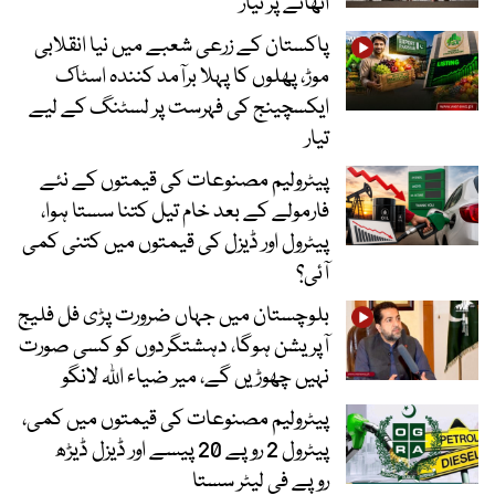
اٹھانے پر تیار‘
پاکستان کے زرعی شعبے میں نیا انقلابی
موڑ، پھلوں کا پہلا برآمد کنندہ اسٹاک
ایکسچینج کی فہرست پر لسٹنگ کے لیے
تیار
پیٹرولیم مصنوعات کی قیمتوں کے نئے
فارمولے کے بعد خام تیل کتنا سستا ہوا،
پیٹرول اور ڈیزل کی قیمتوں میں کتنی کمی
آئی؟
بلوچستان میں جہاں ضرورت پڑی فل فلیج
آپریشن ہوگا، دہشتگردوں کو کسی صورت
نہیں چھوڑیں گے، میر ضیاء اللہ لانگو
پیٹرولیم مصنوعات کی قیمتوں میں کمی،
پیٹرول 2 روپے 20 پیسے اور ڈیزل ڈیڑھ
روپے فی لیٹر سستا