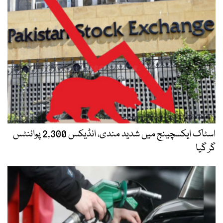
اسٹاک ایکسچینج میں شدید مندی، انڈیکس 2,300 پوائنٹس
گر گیا