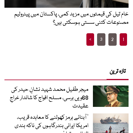
خام تیل کی قیمتوں میں مزید کمی، پاکستان میں پیٹرولیم
مصنوعات کتنی سستی ہوسکتی ہیں؟
Posts
>
3
2
1
pagination
تازہ ترین
میجر طفیل محمد شہید نشانِ حیدر کی
68ویں برسی، مسلح افواج کا شاندار خراجِ
عقیدت
’ آبنائے ہرمز کھولنے کا معاہدہ قریب،
امریکا ایرانی بندرگاہوں کی ناکہ بندی