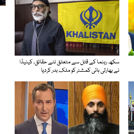
سکھ رہنما کے قتل سے متعلق نئے حقائق، کینیڈا
نے بھارتی ہائی کمشنر کو ملک بدر کردیا