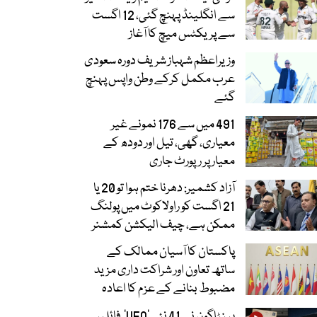
سے انگلینڈ پہنچ گئی، 12 اگست
سے پریکٹس میچ کا آغاز
وزیراعظم شہباز شریف دورہ سعودی
عرب مکمل کرکے وطن واپس پہنچ
گئے
491 میں سے 176 نمونے غیر
معیاری، گھی، تیل اور دودھ کے
معیار پر رپورٹ جاری
آزاد کشمیر: دھرنا ختم ہوا تو 20 یا
21 اگست کو راولاکوٹ میں پولنگ
ممکن ہے، چیف الیکشن کمشنر
پاکستان کا آسیان ممالک کے
ساتھ تعاون اور شراکت داری مزید
مضبوط بنانے کے عزم کا اعادہ
پینٹاگون نے 41 نئی ’UFO‘ فائلیں