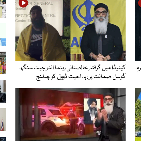
م،
کینیڈا میں گرفتار خالصتانی رہنما اندر جیت سنگھ
گوسل ضمانت پر رہا، اجیت ڈوول کو چیلنج