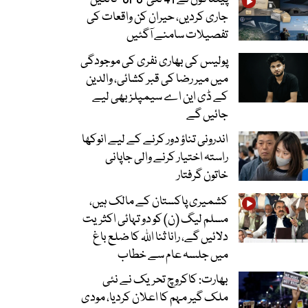
جاری کردیں، حیران کن واقعات کی
تفصیلات سامنے آگئیں
پولیس کی بھاری نفری کی موجودگی
میں میر رضا کی قبر کشائی، والدین
کے ڈی این اے سیمپلز بھی لیے
جائیں گے
اندرونی تناؤ دور کرنے کے لیے انوکھا
راستہ اختیار کرنے والی جاپانی
خاتون گرفتار
کشمیری پاکستان کے مالک ہیں،
مسلم لیگ (ن) کو دو تہائی اکثریت
دلائیں گے، رانا ثنا اللہ کا ضلع باغ
میں جلسہ عام سے خطاب
بھارت: کاکروچ تحریک نے نئی
ملک گیر مہم کا اعلان کردیا، مودی