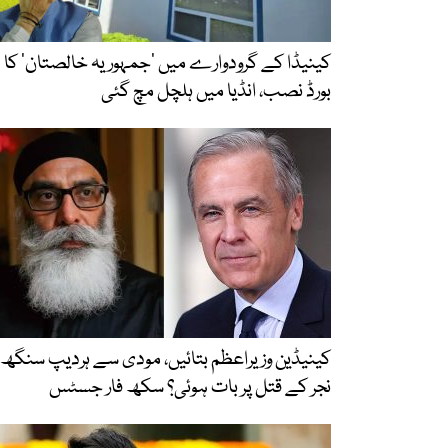
کینیڈا کے گرودوارے میں ’جمہوریہ خالصتان‘ کا
بورڈ نصب، انڈیا میں ہلچل مچ گئی
کینیڈین وزیراعظم بتائیں، مودی سے ہردیپ سنگھ
نجر کے قتل پر بات ہوئی؟ سکھ فار جسٹس