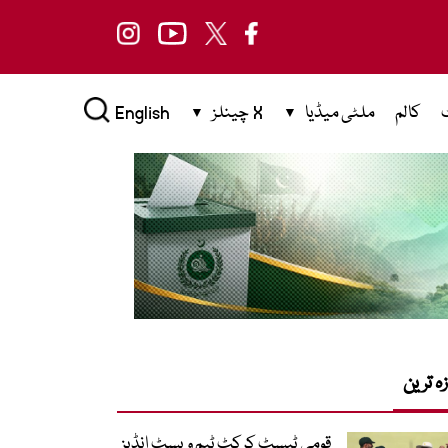
کالم
ملٹی میڈیا
X چینلز
English
زہ ترین
قومی ٹیسٹ کرکٹ ٹیم ویسٹ انڈیز