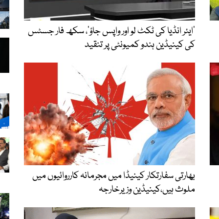
’ایئر انڈیا کی ٹکٹ لو اور واپس جاؤ‘، سکھ فار جسٹس
کی کینیڈین ہندو کمیونٹی پر تنقید
بھارتی سفارتکار کینیڈا میں مجرمانہ کارروائیوں میں
ملوث ہیں،کینیڈین وزیرخارجہ