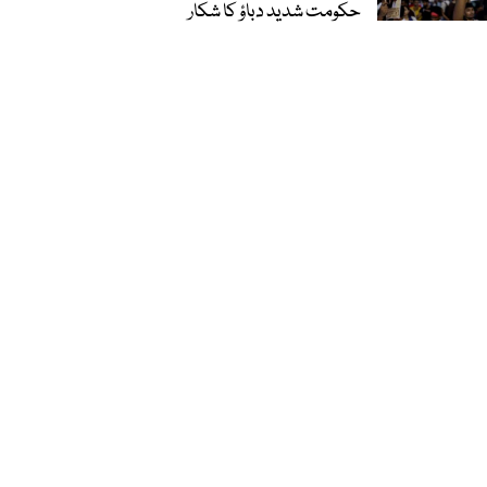
حکومت شدید دباؤ کا شکار