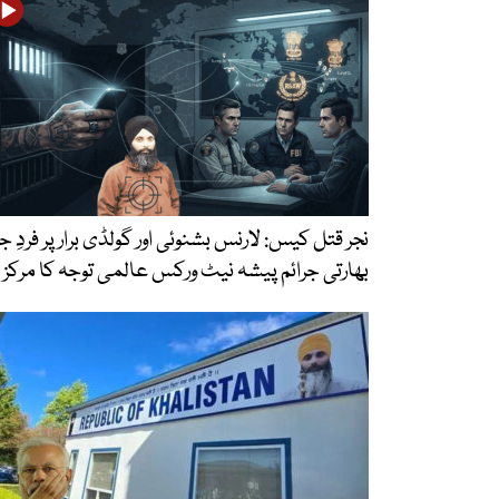
نجر قتل کیس: لارنس بشنوئی اور گولڈی برار پر فردِ جر
بھارتی جرائم پیشہ نیٹ ورکس عالمی توجہ کا مرکز