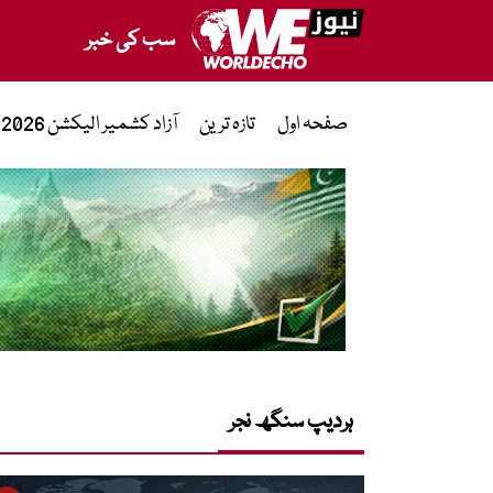
سب کی خبر
صفحہ اول
تازہ ترین
آزاد کشمیر الیکشن 2026
ہردیپ سنگھ نجر