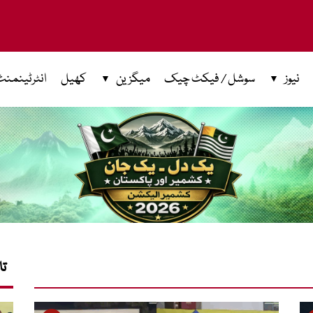
نیوز
سوشل / فیکٹ چیک
میگزین
کھیل
انٹرٹینمنٹ
تا