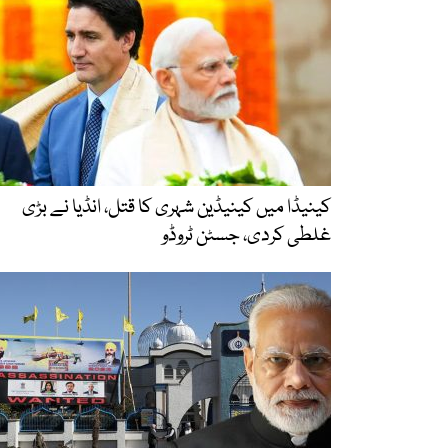
کینیڈا میں کینیڈین شہری کا قتل، انڈیا نے بڑی
غلطی کردی، جسٹن ٹروڈو