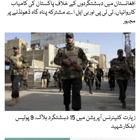
ں دہشتگردوں کے خلاف پاکستان کی کامیاب
ٹی پی اور بی ایل اے مشترکہ پناہ گاہ ڈھونڈنے پر
زیارت کلیئرنس آپریشن میں 15 دہشتگرد ہلاک، 9 پولیس