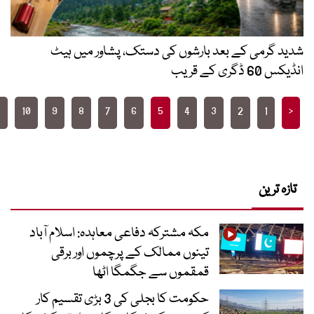
بعد بارشوں کی دستک، پشاور میں ہیٹ
>
177
10
9
8
7
6
5
4
3
…
مکہ مشترکہ دفاعی معاہدہ: اسلام آباد
تینوں ممالک کے پرچموں اور برقی
قمقموں سے جگمگا اٹھا
حکومت کا بجلی کی 3 بڑی تقسیم کار