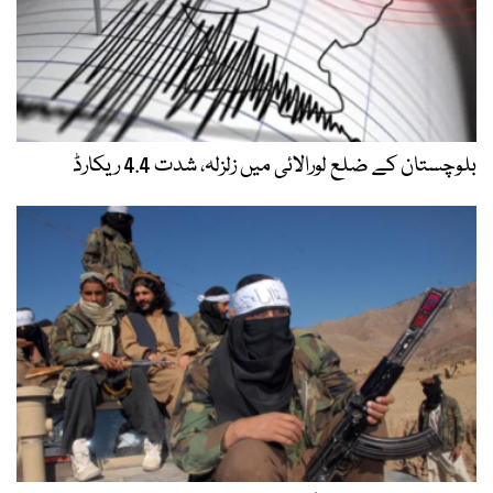
ورالائی میں زلزلہ، شدت 4.4 ریکارڈ