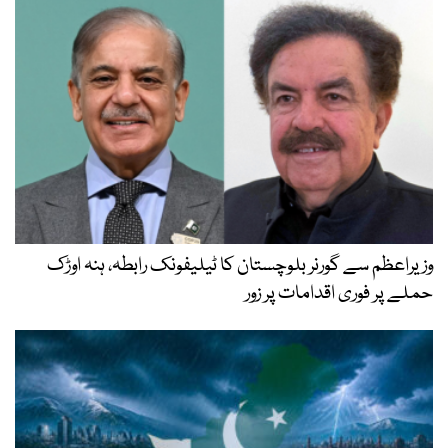
رنر بلوچستان کا ٹیلیفونک رابطہ، ہنہ اوڑک
قدامات پر زور