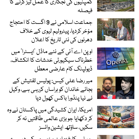
کمپنیوں کی نجکاری کا عمل تیز کرنے کا
فیصلہ
جماعت اسلامی نے 9 اگست کا احتجاج
مؤخر کردیا، پیٹرولیم لیوی کے خلاف
دھرنوں کی نئی تاریخ کا اعلان
اوپن اے آئی کے نئے ماڈل ’ایسٹرا‘ میں
خطرناک سیکیورٹی خدشات کا انکشاف،
ڈیولپنگ کام عارضی معطل
میر رضا علی کیس: پولیس تفتیش کے
بجائے خاندان کو ہراساں کررہی ہے، وکیل
نے نیا پنڈورا باکس کھول دیا
امریکا، ایران کشیدگی میں پاکستان نے وہ
کر دکھایا جو بڑی عالمی طاقتیں نہ کر
سکیں، ساؤتھ ایشین وائسز