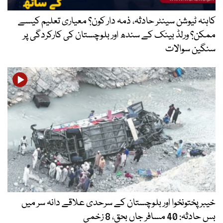
نٹر حادثہ، ذمہ دار کون؟ معیاری تعلیم کیسے
نک کے سندھ اور بلوچستان کی کارکردگی پر
اور بلوچستان کے سرحدی علاقے دانہ سر میں