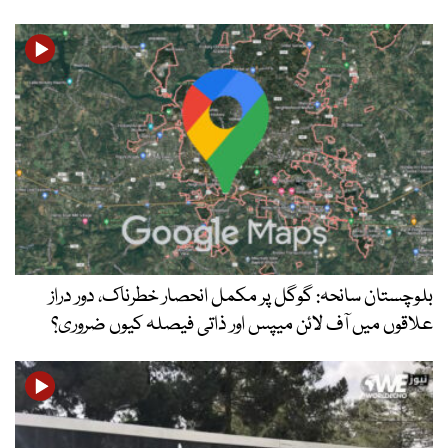
ہ: گوگل پر مکمل انحصار خطرناک، دور دراز
 لائن میپس اور ذاتی فیصلہ کیوں ضروری؟