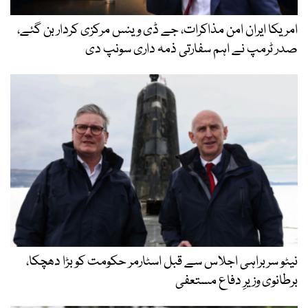
امریکا ایران امن مذاکرات، جے ڈی وینس مرکزی کردار بن گئے،
صدر ٹرمپ نے اہم سفارتی ذمہ داری سونپ دی
نیٹو سربراہی اجلاس سے قبل اسٹارمر حکومت کو بڑا دھچکا،
برطانوی وزیرِ دفاع مستعفی