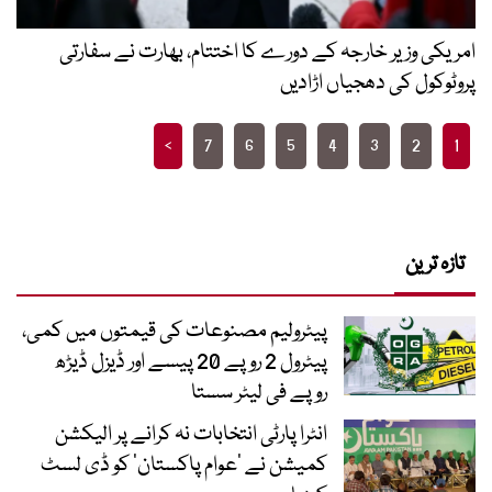
امریکی وزیر خارجہ کے دورے کا اختتام، بھارت نے سفارتی
پروٹوکول کی دھجیاں اڑادیں
Posts
>
7
6
5
4
3
2
1
pagination
تازہ ترین
پیٹرولیم مصنوعات کی قیمتوں میں کمی،
پیٹرول 2 روپے 20 پیسے اور ڈیزل ڈیڑھ
روپے فی لیٹر سستا
انٹرا پارٹی انتخابات نہ کرانے پر الیکشن
کمیشن نے ’عوام پاکستان‘ کو ڈی لسٹ