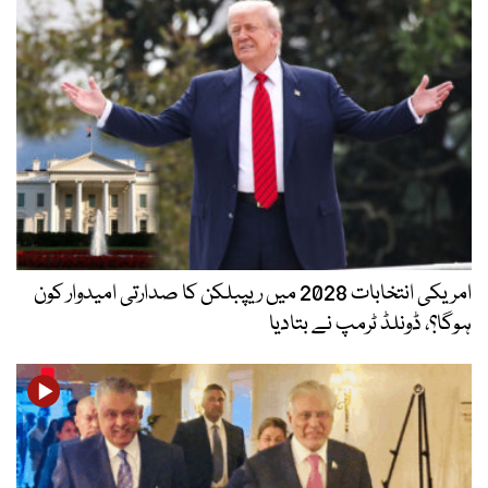
امریکی انتخابات 2028 میں ریپبلکن کا صدارتی امیدوار کون
ہوگا؟، ڈونلڈ ٹرمپ نے بتادیا