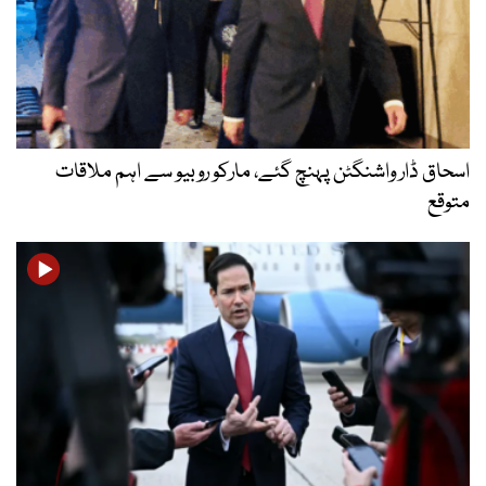
اسحاق ڈار واشنگٹن پہنچ گئے، مارکو روبیو سے اہم ملاقات
متوقع