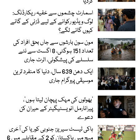
کردیا
اسمارٹ چشموں سے خفیہ ریکارڈنگ:
لوگ ویڈیو رکوانے کے لیے ڈزنی کے گانے
کیوں گانے لگے؟
مون سون بارشوں سے جاں بحق افراد کی
تعداد 151 ہوگئی، 8 اگست سے نئے
سلسلے کی پیشگوئی، الرٹ جاری
ایک دھن 639 سال، دنیا کا منفرد ترین
موسیقی پروگرام جاری
‘بھوتوں کی مہک پہچان لیتا ہوں’،
پیرانارمل انویسٹیگیٹر کے حیران کن
دعوے
ہاکی ٹیسٹ سیریز: جنوبی کوریا کی آخری
میچ میں پاکستان کو 2 کے مقابلے میں 6