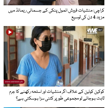
کراچی: منشیات فروش انمول پنکی کے جسمانی ریمانڈ میں
مزید 4 دن کی توسیع
کوکین کوئین کے خلاف اگر منشیات اور اسلحہ رکھنے کا جرم
ثابت ہوجائے تو مجموعی طور پر کتنی سزا ہوسکتی ہے؟