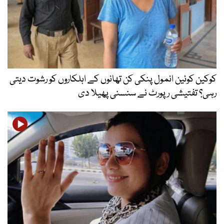
کوکین کوئین انمول پنکی کن تھانوں کے اہلکاروں کو رشوت دیتی
رہی؟ تفتیشی رپورٹ نے سنسنی پھیلا دی