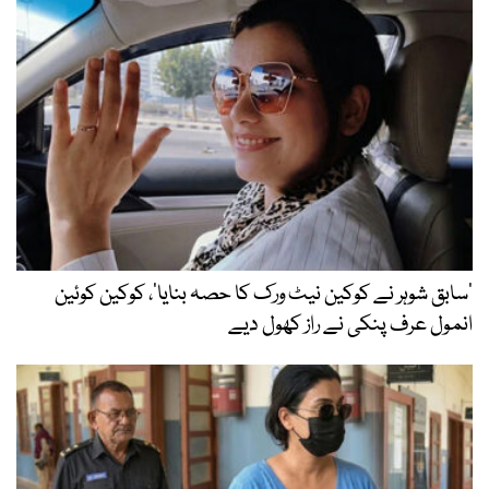
’سابق شوہر نے کوکین نیٹ ورک کا حصہ بنایا‘، کوکین کوئین
انمول عرف پنکی نے راز کھول دیے