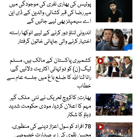
پولیس کی بھاری نفری کی موجودگی میں
میر رضا کی قبر کشائی، والدین کے ڈی این
اے سیمپلز بھی لیے جائیں گے
اندرونی تناؤ دور کرنے کے لیے انوکھا راستہ
اختیار کرنے والی جاپانی خاتون گرفتار
کشمیری پاکستان کے مالک ہیں، مسلم
لیگ (ن) کو دو تہائی اکثریت دلائیں گے،
رانا ثنا اللہ کا ضلع باغ میں جلسہ عام سے
خطاب
بھارت: کاکروچ تحریک نے نئی ملک گیر
مہم کا اعلان کردیا، مودی حکومت شدید
دباؤ کا شکار
78 افراد کو سول اعزاز دینے کی منظوری،
محسن نقوی کی زیر صدارت خصوصی