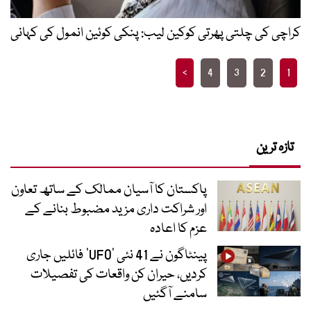
کراچی کی چلتی پھرتی کوکین لیب: پنکی کوئین انمول کی کہانی
Posts
>
4
3
2
1
pagination
تازہ ترین
پاکستان کا آسیان ممالک کے ساتھ تعاون
اور شراکت داری مزید مضبوط بنانے کے
عزم کا اعادہ
پینٹاگون نے 41 نئی ’UFO‘ فائلیں جاری
کردیں، حیران کن واقعات کی تفصیلات
سامنے آگئیں