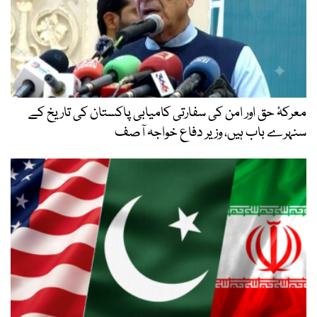
معرکۂ حق اور امن کی سفارتی کامیابی پاکستان کی تاریخ کے
سنہرے باب ہیں، وزیر دفاع خواجہ آصف