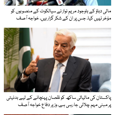
مالی دباؤ کے باوجود مریم نواز نے سیالکوٹ کے منصوبوں کو
مؤخر نہیں کیا، جس پر ان کے شکر گزار ہیں، خواجہ آصف
پاکستان کی مالیاتی ساکھ کو نقصان پہنچانے کے لیے بدنیتی
پر مبنی مہم چلائی جا رہی ہے، وزیر دفاع خواجہ آصف