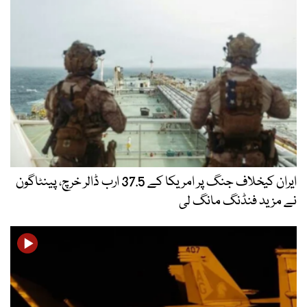
ایران کیخلاف جنگ پر امریکا کے 37.5 ارب ڈالر خرچ، پینٹاگون
نے مزید فنڈنگ مانگ لی