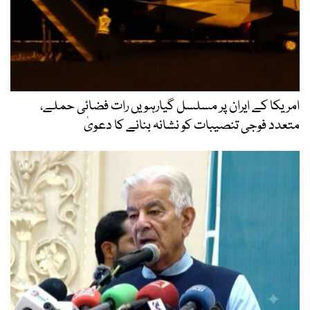
امریکا کے ایران پر مسلسل گیارہویں رات فضائی حملے،
متعدد فوجی تنصیبات کو نشانہ بنانے کا دعویٰ