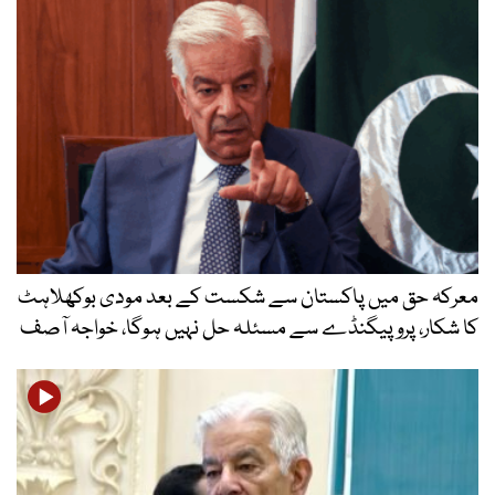
معرکہ حق میں پاکستان سے شکست کے بعد مودی بوکھلاہٹ
کا شکار، پروپیگنڈے سے مسئلہ حل نہیں ہوگا، خواجہ آصف