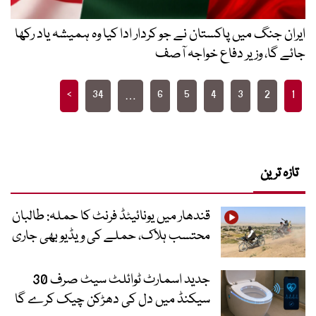
ایران جنگ میں پاکستان نے جو کردار ادا کیا وہ ہمیشہ یاد رکھا
جائے گا، وزیر دفاع خواجہ آصف
Posts
>
34
6
5
4
3
2
1
…
pagination
تازہ ترین
قندھار میں یونائیٹڈ فرنٹ کا حملہ: طالبان
محتسب ہلاک، حملے کی ویڈیو بھی جاری
جدید اسمارٹ ٹوائلٹ سیٹ صرف 30
سیکنڈ میں دل کی دھڑکن چیک کرے گا