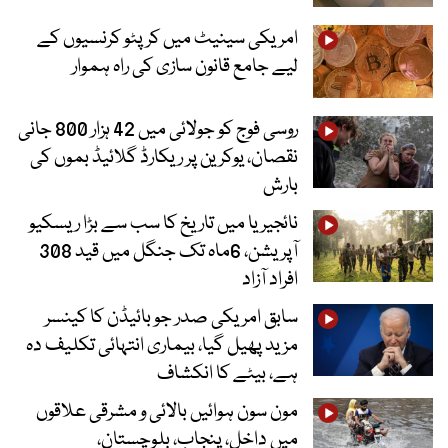
امریکی سینیٹ میں کرپٹو کرنسیوں کے
لیے جامع قانون سازی کی راہ ہموار
روسی فوج کو جولائی میں 42 ہزار 800 جانی
نقصان، یوکرین پر ریکارڈ گلائیڈ بموں کی
بارش
نائجیریا میں تاریخ کا سب سے بڑا ریسکیو
آپریشن، 6ماہ تک جنگل میں قید 308
افراد آزاد
سابق امریکی صدر جو بائیڈن کا کینسر
مزید پھیل گیا، بیماری انتہائی تکلیف دہ
ہے، بیٹے کا انکشاف
مون سون ہوائیں بالائی و مشرقی علاقوں
میں داخل، پنجاب، بلوچستان،