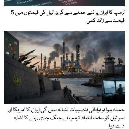
ٹرمپ کا ایران پر نئے حملے سے گریز، تیل کی قیمتوں میں 5
فیصد سے زائد کمی
حملہ ہوا تو توانائی تنصیبات نشانہ بنیں گی،ایران کا امریکا اور
اسرائیل کو سخت انتباہ، ٹرمپ نے جنگ جاری رہنے کا اشارہ
دے دیا