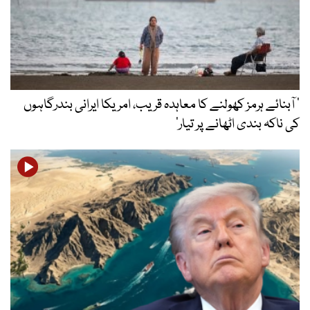
’ آبنائے ہرمز کھولنے کا معاہدہ قریب، امریکا ایرانی بندرگاہوں
کی ناکہ بندی اٹھانے پر تیار‘