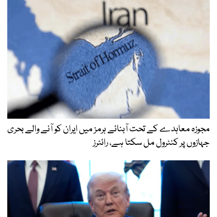
مجوزہ معاہدے کے تحت آبنائے ہرمز میں ایران کو آنے والے بحری
جہازوں پر کنٹرول مل سکتا ہے، رائٹرز