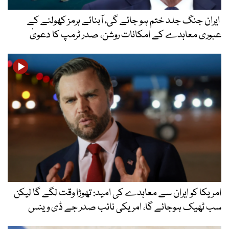
ایران جنگ جلد ختم ہو جائے گی، آبنائے ہرمز کھولنے کے
عبوری معاہدے کے امکانات روشن، صدر ٹرمپ کا دعویٰ
امریکا کو ایران سے معاہدے کی امید: تھوڑا وقت لگے گا لیکن
سب ٹھیک ہوجائے گا، امریکی نائب صدر جے ڈی وینس