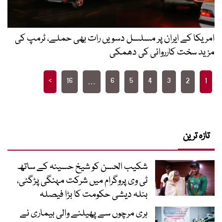
امریکا کے ایران پر مسلسل دسویں رات بھی حملے، ٹرمپ کی
مزید سخت کارروائی کی دھمکی
Posts
>
16
6
5
4
3
2
1
…
pagination
تازہ ترین
شکیب الحسن کو شیخ حسینہ کے ساتھ
ٹی وی پروگرام میں شرکت مہنگی پڑگئی،
بنلہ دیشی حکومت کا بڑا فیصلہ
ہری مرچوں سے پھیلنے والی بیماری نے