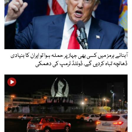
آبنائے ہرمز میں کسی بھی جہاز پر حملہ ہوا تو ایران کا بنیادی
ڈھانچہ تباہ کردیں گے، ڈونلڈ ٹرمپ کی دھمکی