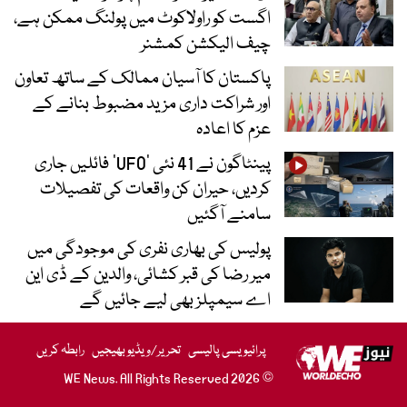
اگست کو راولاکوٹ میں پولنگ ممکن ہے،
چیف الیکشن کمشنر
پاکستان کا آسیان ممالک کے ساتھ تعاون
اور شراکت داری مزید مضبوط بنانے کے
عزم کا اعادہ
پینٹاگون نے 41 نئی ’UFO‘ فائلیں جاری
کردیں، حیران کن واقعات کی تفصیلات
سامنے آگئیں
پولیس کی بھاری نفری کی موجودگی میں
میر رضا کی قبر کشائی، والدین کے ڈی این
اے سیمپلز بھی لیے جائیں گے
پرائیویسی پالیسی
تحریر/ویڈیو بھیجیں
رابطہ کریں
© 2026 WE News. All Rights Reserved