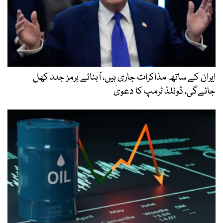
ایران کے ساتھ مذاکرات جاری ہیں، آبنائے ہرمز جلد کھل
جائےگی، ڈونلڈ ٹرمپ کا دعویٰ