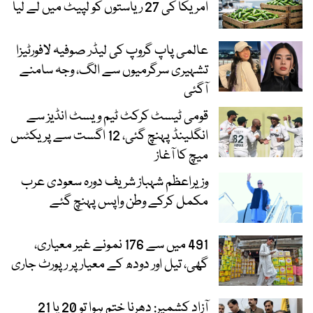
امریکا کی 27 ریاستوں کو لپیٹ میں لے لیا
عالمی پاپ گروپ کی لیڈر صوفیہ لافورٹیزا
تشہیری سرگرمیوں سے الگ، وجہ سامنے
آگئی
قومی ٹیسٹ کرکٹ ٹیم ویسٹ انڈیز سے
انگلینڈ پہنچ گئی، 12 اگست سے پریکٹس
میچ کا آغاز
وزیراعظم شہباز شریف دورہ سعودی عرب
مکمل کرکے وطن واپس پہنچ گئے
491 میں سے 176 نمونے غیر معیاری،
گھی، تیل اور دودھ کے معیار پر رپورٹ جاری
آزاد کشمیر: دھرنا ختم ہوا تو 20 یا 21