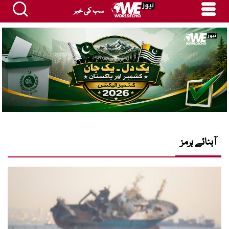
سب کی خبر
آبنائے ہرمز