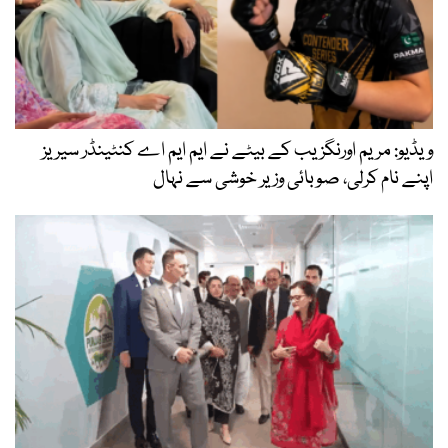
ویڈیو: مریم اورنگزیب کے بیٹے نے ایم ایم اے کنٹینڈر سیریز
اپنے نام کرلی، صوبائی وزیر خوشی سے نہال