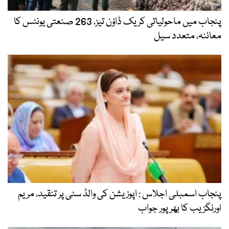
پنجاب میں ماحولیاتی کریک ڈاؤن تیز، 263 صنعتی یونٹس کا
معائنہ، متعدد سیل
پنجاب اسمبلی اجلاس : اپوزیشن کی والڈ سٹی پر تنقید، مریم
اورنگزیب کا بھرپور جواب