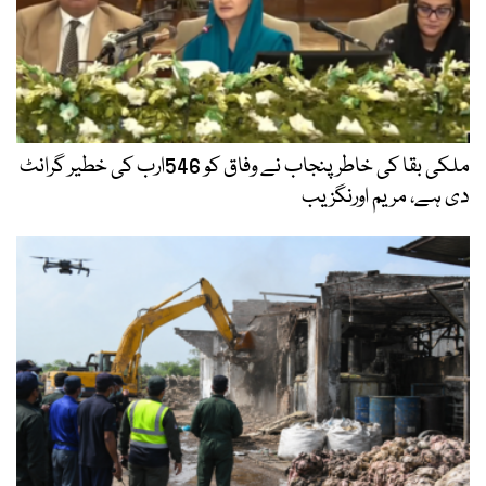
ملکی بقا کی خاطر پنجاب نے وفاق کو 546ارب کی خطیر گرانٹ
دی ہے، مریم اورنگزیب