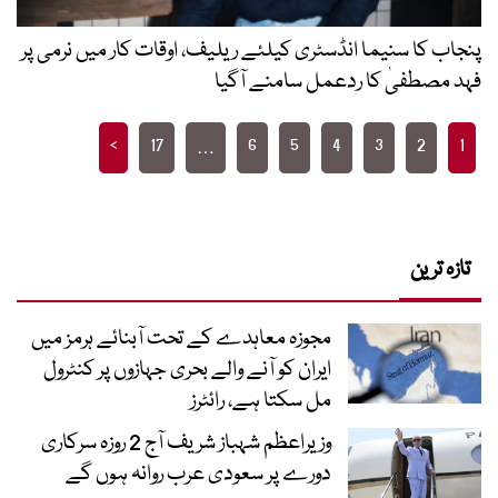
پنجاب کا سنیما انڈسٹری کیلئے ریلیف، اوقات کار میں نرمی پر
فہد مصطفیٰ کا ردعمل سامنے آگیا
Posts
>
17
6
5
4
3
2
1
…
pagination
تازہ ترین
مجوزہ معاہدے کے تحت آبنائے ہرمز میں
ایران کو آنے والے بحری جہازوں پر کنٹرول
مل سکتا ہے، رائٹرز
وزیراعظم شہباز شریف آج 2 روزہ سرکاری
دورے پر سعودی عرب روانہ ہوں گے