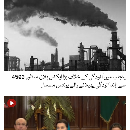
پنجاب میں آلودگی کے خلاف بڑا ایکشن پلان منظور، 4500
سے زائد آلودگی پھیلانے والے یونٹس مسمار