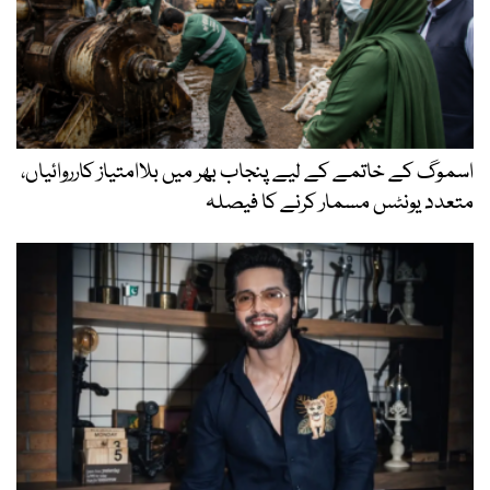
اسموگ کے خاتمے کے لیے پنجاب بھر میں بلاامتیاز کارروائیاں،
متعدد یونٹس مسمار کرنے کا فیصلہ