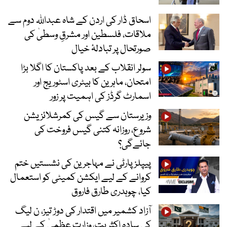
اسحاق ڈار کی اردن کے شاہ عبداللہ دوم سے
ملاقات، فلسطین اور مشرقِ وسطیٰ کی
صورتحال پر تبادلۂ خیال
سولر انقلاب کے بعد پاکستان کا اگلا بڑا
امتحان، ماہرین کا بیٹری اسٹوریج اور
اسمارٹ گرڈز کی اہمیت پر زور
وزیرستان سے گیس کی کمرشلائزیشن
شروع، روزانہ کتنی گیس فروخت کی
جائےگی؟
پیپلز پارٹی نے مہاجرین کی نشستیں ختم
کروانے کے لیے ایکشن کمیٹی کو استعمال
کیا، چوہدری طارق فاروق
آزاد کشمیر میں اقتدار کی دوڑ تیز، ن لیگ
کی سادہ اکثریت، وزارت عظمیٰ کے لیے