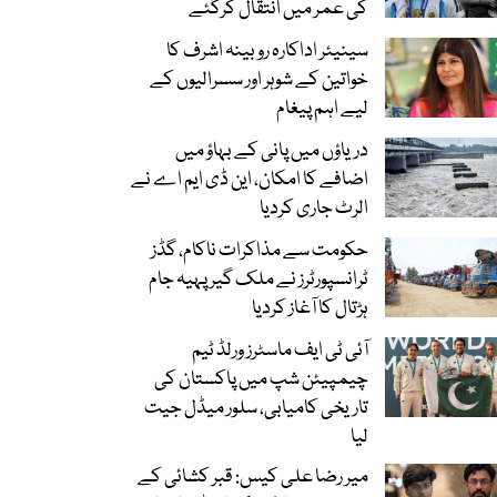
کی عمر میں انتقال کرگئے
سینیئر اداکارہ روبینہ اشرف کا
خواتین کے شوہر اور سسرالیوں کے
لیے اہم پیغام
دریاؤں میں پانی کے بہاؤ میں
اضافے کا امکان، این ڈی ایم اے نے
الرٹ جاری کردیا
حکومت سے مذاکرات ناکام، گڈز
ٹرانسپورٹرز نے ملک گیر پہیہ جام
ہڑتال کا آغاز کردیا
آئی ٹی ایف ماسٹرز ورلڈ ٹیم
چیمپیئن شپ میں پاکستان کی
تاریخی کامیابی، سلور میڈل جیت
لیا
میر رضا علی کیس: قبر کشائی کے