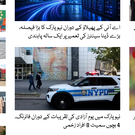
اے آئی کے پھیلاؤ کے دوران نیویارک کا بڑا فیصلہ،
بڑے ڈیٹا سینٹرز کی تعمیر پر ایک سالہ پابندی
نیویارک میں یومِ آزادی کی تقریبات کے دوران فائرنگ،
4 بچوں سمیت 8 افراد زخمی