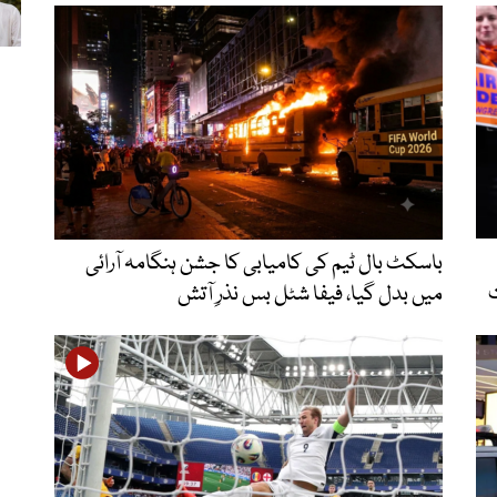
باسکٹ بال ٹیم کی کامیابی کا جشن ہنگامہ آرائی
ت
میں بدل گیا، فیفا شٹل بس نذرِ آتش