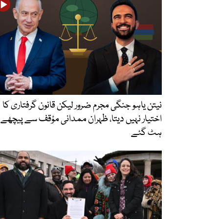
نیتن یاہو جنگی مجرم ضرور لیکن قانون گرفتاری کا
اختیار نہیں دیتا، ظہران ممدانی مؤقف سے پیچھے
ہٹ گئے