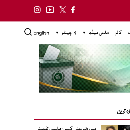
کالم
ملٹی میڈیا
X چینلز
English
زہ ترین
میر رضا علی کیس: پولیس تفتیش