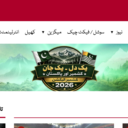
نیوز
سوشل / فیکٹ چیک
میگزین
کھیل
انٹرٹینمنٹ
تا