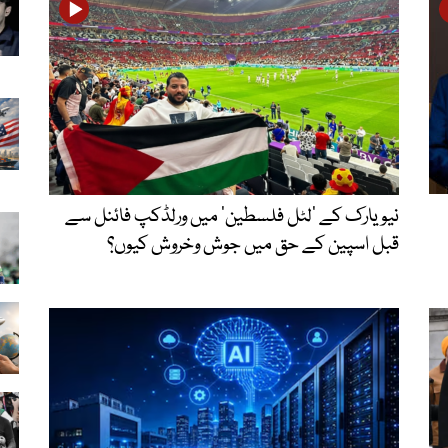
نیویارک کے ’لٹل فلسطین‘ میں ورلڈکپ فائنل سے
قبل اسپین کے حق میں جوش وخروش کیوں؟