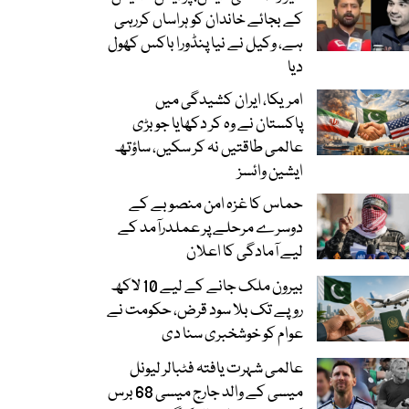
کے بجائے خاندان کو ہراساں کررہی
ہے، وکیل نے نیا پنڈورا باکس کھول
دیا
امریکا، ایران کشیدگی میں
پاکستان نے وہ کر دکھایا جو بڑی
عالمی طاقتیں نہ کر سکیں، ساؤتھ
ایشین وائسز
حماس کا غزہ امن منصوبے کے
دوسرے مرحلے پر عملدرآمد کے
لیے آمادگی کا اعلان
بیرون ملک جانے کے لیے 10 لاکھ
روپے تک بلا سود قرض، حکومت نے
عوام کو خوشخبری سنا دی
عالمی شہرت یافتہ فٹبالر لیونل
میسی کے والد جارج میسی 68 برس