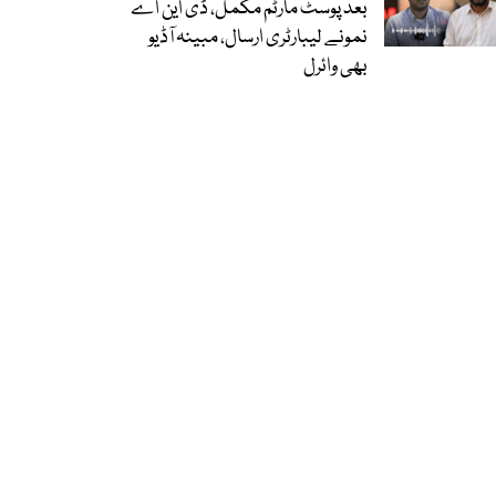
بعد پوسٹ مارٹم مکمل، ڈی این اے
نمونے لیبارٹری ارسال، مبینہ آڈیو
بھی وائرل