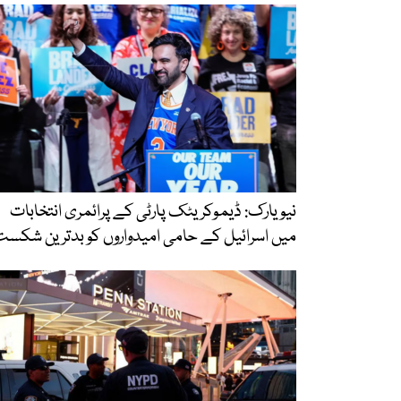
نیویارک: ڈیموکریٹک پارٹی کے پرائمری انتخابات
میں اسرائیل کے حامی امیدواروں کو بدترین شکس