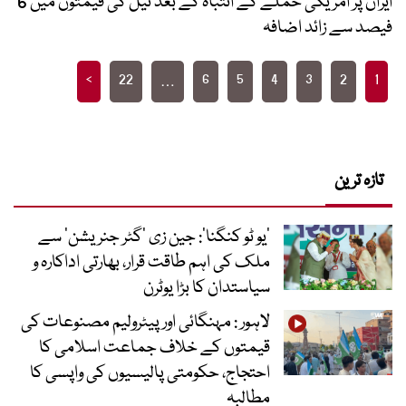
ایران پر امریکی حملے کے انتباہ کے بعد تیل کی قیمتوں میں 6
فیصد سے زائد اضافہ
Posts
>
22
6
5
4
3
2
1
…
pagination
تازہ ترین
’یو ٹو کنگنا‘: جین زی ’گٹر جنریشن‘ سے
ملک کی اہم طاقت قرار، بھارتی اداکارہ و
سیاستدان کا بڑا یوٹرن
لاہور : مہنگائی اور پیٹرولیم مصنوعات کی
قیمتوں کے خلاف جماعت اسلامی کا
احتجاج، حکومتی پالیسیوں کی واپسی کا
مطالبہ