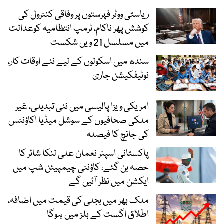
ریاستی ووٹر فہرستوں پر وفاقی کنٹرول کی
کوشش پھر ناکام، ٹرمپ انتظامیہ کوعدالت
میں مسلسل 21 ویں شکست
سندھ میں اسکولوں کے لیے نئے اوقات کار،
نوٹیفکیشن جاری
امریکی ویزا پالیسی میں نئی تبدیلی، غیر
ملکی صحافیوں کے سوشل میڈیا اکاؤنٹس
کی جانچ کا فیصلہ
پاکستانی اسپنر نعمان علی لنکا شائر کا
حصہ بن گئے، کاؤنٹی چیمپیئن شپ میں
ایکشن میں نظر آئیں گے
ملک بھر میں بجلی کی قیمت میں اضافہ،
اطلاق اگست کے بلز میں ہوگا