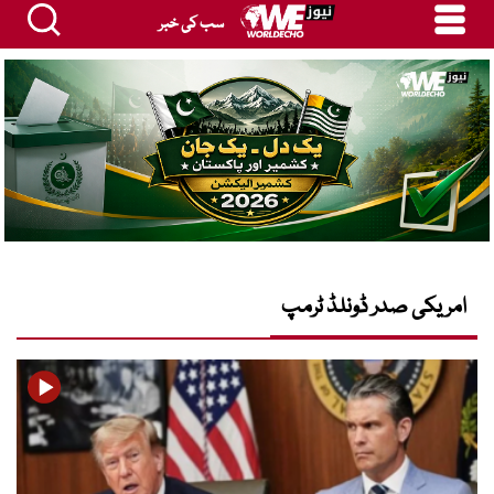
سب کی خبر
امریکی صدر ڈونلڈ ٹرمپ