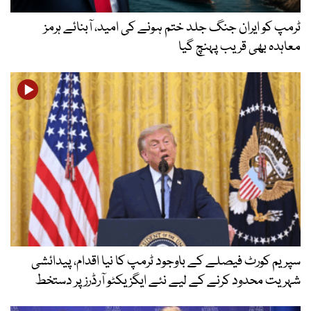
ٹرمپ کو ایران جنگ جلد ختم ہونے کی امید، آبنائے ہرمز
معاہدہ بھی قریب پہنچ گیا
سپریم کورٹ فیصلے کے باوجود ٹرمپ کا نیا اقدام، پیدائشی
شہریت محدود کرنے کے لیے نئے ایگزیکٹو آرڈرز پر دستخط