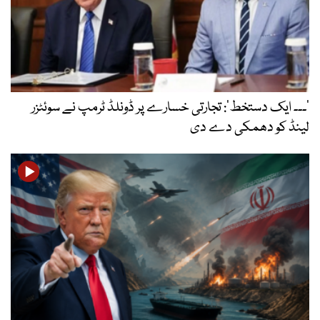
’۔۔۔ ایک دستخط‘: تجارتی خسارے پر ڈونلڈ ٹرمپ نے سوئٹزر
لینڈ کو دھمکی دے دی