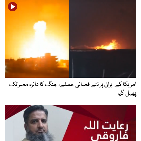
امریکا کے ایران پر نئے فضائی حملے، جنگ کا دائرہ مصر تک
پھیل گیا