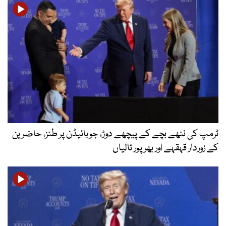
ٹرمپ کی ننھے بچے کے پیچھے دوڑ، جوبائیڈن پر طنز، حاضرین
کے زوردار قہقہے اور بھرپور تالیاں