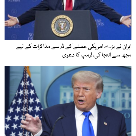
ایران نے بڑے امریکی حملے کے ڈر سے مذاکرات کے لیے
مجھ سے التجا کی، ٹرمپ کا دعویٰ