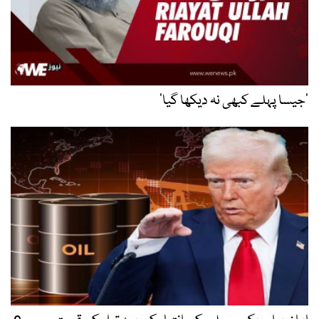
’جیسا پہلے کبھی نہ دیکھا گیا‘